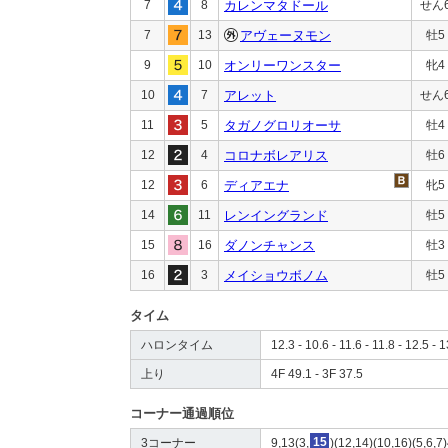
7
8
カレンマタドール
せん
7
13
アヴェーヌモン
牡5
9
10
オンリーワンスター
牝4
10
7
アレット
せん
11
5
タガノグロリオーサ
牡4
12
4
コロナボレアリス
牡6
12
6
ディアエナ
牝5
14
11
レンイングランド
牡5
15
16
ダノンチャンス
牡3
16
3
メイショウボノム
牡5
タイム
ハロンタイム
12.3 - 10.6 - 11.6 - 11.8 - 12.5 - 
上り
4F 49.1 - 3F 37.5
コーナー通過順位
3コーナー
9,13(3,
15
)(12,14)(10,16)(5,6,7)