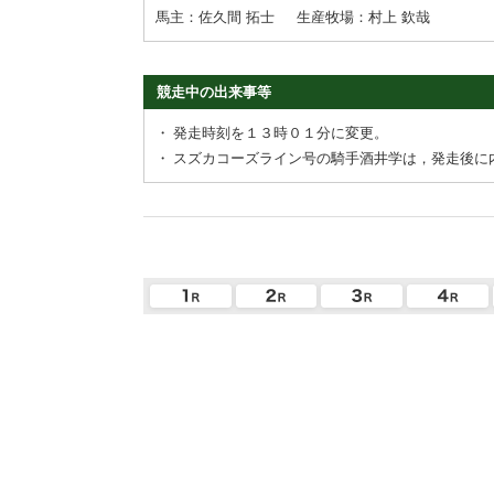
馬主：佐久間 拓士
生産牧場：村上 欽哉
競走中の出来事等
・
発走時刻を１３時０１分に変更。
・
スズカコーズライン号の騎手酒井学は，発走後に