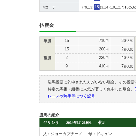
4コーナー
(*9,13)
15
(3,14)(10,12,7)16(5,6
払戻金
15
710
3
単勝
円
番人気
15
200
2
円
番人気
2
220
4
複勝
円
番人気
9
410
7
円
番人気
・
勝馬投票に的中された方がいない場合、その投票
・
特定の馬番・組番に人気が著しく集中した場合、
・
レースや騎手等につく記号
勝馬の紹介
ヤサシサ
牝3
2014年3月26日生
父：ジョーカプチーノ
母：ドキュン