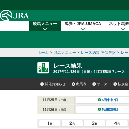
本文へ移動する
競馬メニュー
馬券・JRA-UMACA
ネット馬券
ホーム
>
競馬メニュー
>
レース結果 開催選択
>
レー
レース結果
2017年11月26日（日曜）5回京都8日 7レース
開催お知らせ
出馬表
オッズ
払戻金
11月25日
5回東京7日
（土曜）
11月26日
5回東京8日
（日曜）