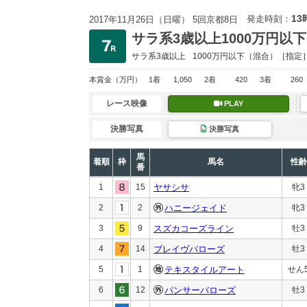
13
発走時刻：
2017年11月26日（日曜） 5回京都8日
サラ系3歳以上1000万円以下
サラ系3歳以上
1000万円以下
（混合）［指定
本賞金
（万円）
1着
1,050
2着
420
3着
260
レース映像
PLAY
決勝写真
決勝写真
馬
着順
枠
馬名
性齢
番
1
15
ヤサシサ
牝3
2
2
ハニージェイド
牝3
3
9
スズカコーズライン
牡3
4
14
ブレイヴバローズ
牡3
5
1
テキスタイルアート
せん
6
12
パンサーバローズ
牡3