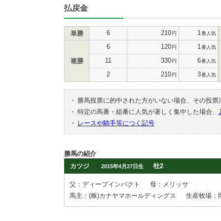
払戻金
6
210
1
単勝
円
番人気
6
120
1
円
番人気
11
330
6
複勝
円
番人気
2
210
3
円
番人気
・
勝馬投票に的中された方がいない場合、その投票
・
特定の馬番・組番に人気が著しく集中した場合、
・
レースや騎手等につく記号
勝馬の紹介
カツジ
牡2
2015年4月27日生
父：ディープインパクト
母：メリッサ
馬主：(株)カナヤマホールディングス
生産牧場：