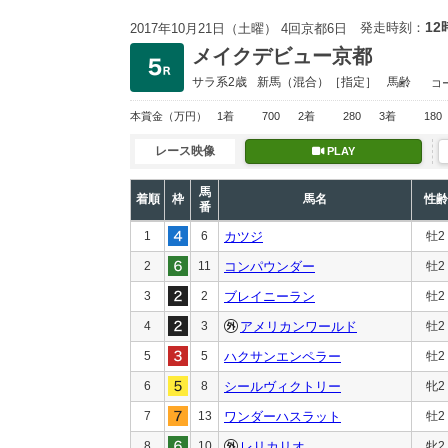
12
発走時刻：
2017年10月21日（土曜） 4回京都6日
メイクデビュー京都
サラ系2歳
新馬
（混合）［指定］
馬齢
コ
本賞金
（万円）
1着
700
2着
280
3着
180
レース映像
PLAY
馬
着順
枠
馬名
性齢
番
1
6
カツジ
牡2
2
11
コンパウンダー
牡2
3
2
ブレイニーラン
牡2
4
3
アメリカンワールド
牡2
5
5
ハクサンエンペラー
牡2
6
8
シールヴィクトリー
牝2
7
13
ワンダーハスラット
牡2
8
10
レリカリオ
牝2