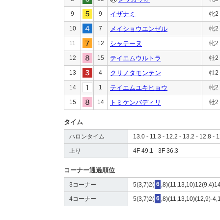
9
9
イザナミ
牝2
10
7
メイショウエンゼル
牝2
11
12
シャテーヌ
牝2
12
15
テイエムウルトラ
牡2
13
4
クリノタモンテン
牡2
14
1
テイエムユキヒョウ
牝2
15
14
トミケンバディリ
牡2
タイム
ハロンタイム
13.0 - 11.3 - 12.2 - 13.2 - 12.8 - 1
上り
4F 49.1 - 3F 36.3
コーナー通過順位
3コーナー
5(3,7)2(
6
,8)(11,13,10)12(9,4)1
4コーナー
5(3,7)2(
6
,8)(11,13,10)(12,9)-4,