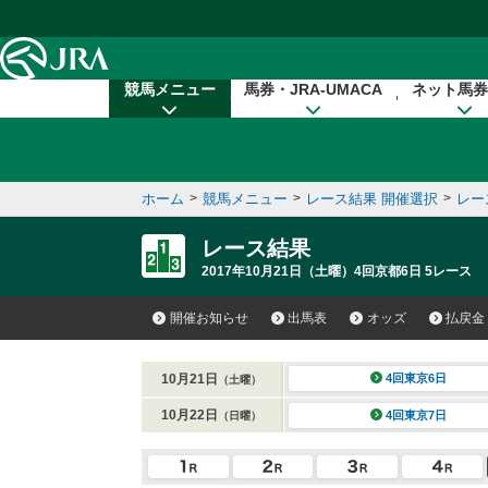
本文へ移動する
競馬メニュー
馬券・JRA-UMACA
ネット馬券
ホーム
>
競馬メニュー
>
レース結果 開催選択
>
レー
レース結果
2017年10月21日（土曜）4回京都6日 5レース
開催お知らせ
出馬表
オッズ
払戻金
10月21日
4回東京6日
（土曜）
10月22日
4回東京7日
（日曜）