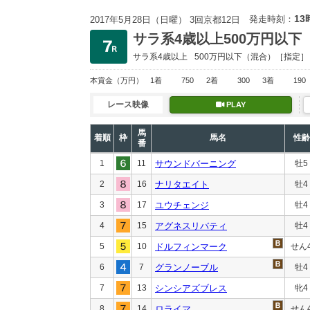
13
発走時刻：
2017年5月28日（日曜） 3回京都12日
サラ系4歳以上500万円以下
サラ系4歳以上
500万円以下
（混合）［指定］
本賞金
（万円）
1着
750
2着
300
3着
190
レース映像
PLAY
馬
着順
枠
馬名
性齢
番
1
11
サウンドバーニング
牡5
2
16
ナリタエイト
牡4
3
17
ユウチェンジ
牡4
4
15
アグネスリバティ
牡4
5
10
ドルフィンマーク
せん
6
7
グランノーブル
牡4
7
13
シンシアズブレス
牝4
8
14
ロライマ
せん