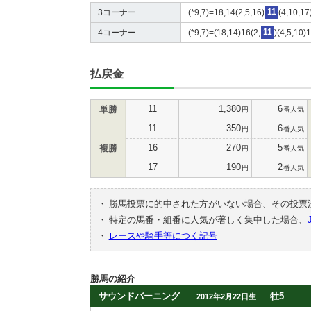
3コーナー
(*9,7)=18,14(2,5,16)
11
(4,10,17
4コーナー
(*9,7)=(18,14)16(2,
11
)(4,5,10)
払戻金
11
1,380
6
単勝
円
番人気
11
350
6
円
番人気
16
270
5
複勝
円
番人気
17
190
2
円
番人気
・
勝馬投票に的中された方がいない場合、その投票
・
特定の馬番・組番に人気が著しく集中した場合、
・
レースや騎手等につく記号
勝馬の紹介
サウンドバーニング
牡5
2012年2月22日生