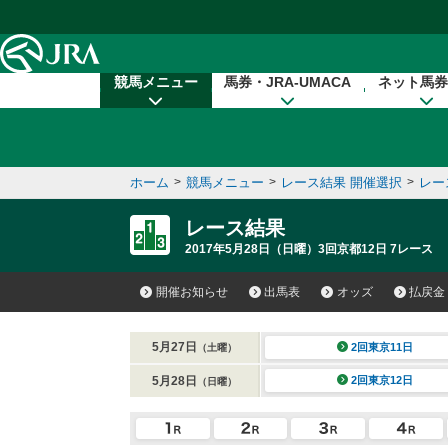
本文へ移動する
競馬メニュー
馬券・JRA-UMACA
ネット馬券
ホーム
>
競馬メニュー
>
レース結果 開催選択
>
レー
レース結果
2017年5月28日（日曜）3回京都12日 7レース
開催お知らせ
出馬表
オッズ
払戻金
5月27日
2回東京11日
（土曜）
5月28日
2回東京12日
（日曜）