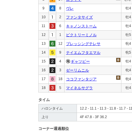
9
8
ヴレ
牡4
10
2
ファンタサイズ
牡4
11
6
キャノンストーム
牡4
12
1
ビクトリーミノル
牡5
13
12
ブレッシングテレサ
牝4
14
9
テイエムフタエマル
牝5
15
4
ギャツビー
牡4
16
3
ゼーリムニル
牝4
17
18
ココファンタジア
牝4
18
5
マイネルサグラ
牡4
タイム
ハロンタイム
12.2 - 11.1 - 11.3 - 11.8 - 11.7 - 1
上り
4F 47.8 - 3F 36.2
コーナー通過順位