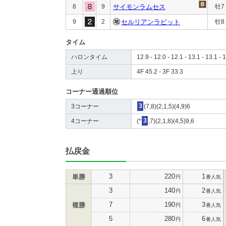
8
9
サイモンラムセス
牡7
9
2
セルリアンラビット
牡8
タイム
ハロンタイム
12.9 - 12.0 - 12.1 - 13.1 - 13.1 - 1
上り
4F 45.2 - 3F 33.3
コーナー通過順位
3コーナー
3
(7,8)(2,1,5)(4,9)6
4コーナー
(*
3
,7)(2,1,8)(4,5)9,6
払戻金
3
220
1
単勝
円
番人気
3
140
2
円
番人気
7
190
3
複勝
円
番人気
5
280
6
円
番人気