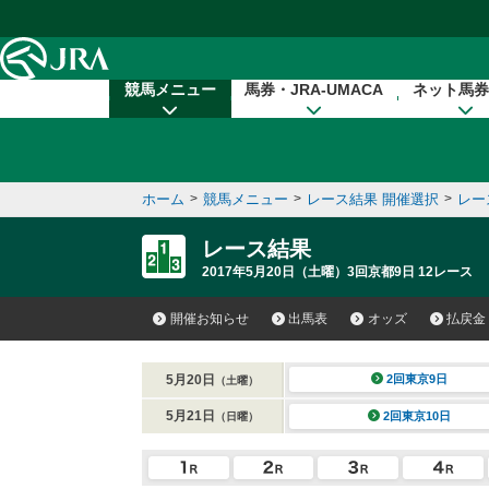
本文へ移動する
競馬メニュー
馬券・JRA-UMACA
ネット馬券
ホーム
>
競馬メニュー
>
レース結果 開催選択
>
レー
レース結果
2017年5月20日（土曜）3回京都9日 12レース
開催お知らせ
出馬表
オッズ
払戻金
5月20日
2回東京9日
（土曜）
5月21日
2回東京10日
（日曜）