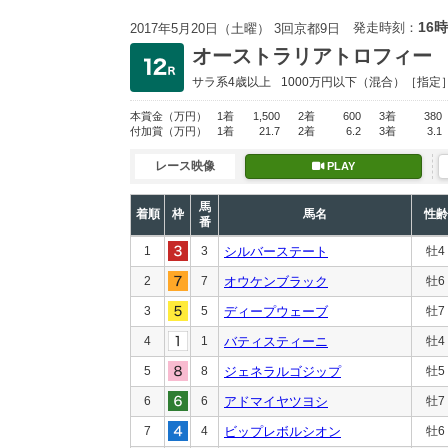
16時
発走時刻：
2017年5月20日（土曜） 3回京都9日
オーストラリアトロフィー
サラ系4歳以上
1000万円以下
（混合）［指定
本賞金
（万円）
1着
1,500
2着
600
3着
380
付加賞
（万円）
1着
21.7
2着
6.2
3着
3.1
レース映像
PLAY
馬
着順
枠
馬名
性齢
番
1
3
シルバーステート
牡4
2
7
オウケンブラック
牡6
3
5
ディープウェーブ
牡7
4
1
バティスティーニ
牡4
5
8
ジェネラルゴジップ
牡5
6
6
アドマイヤツヨシ
牡7
7
4
ビップレボルシオン
牡6