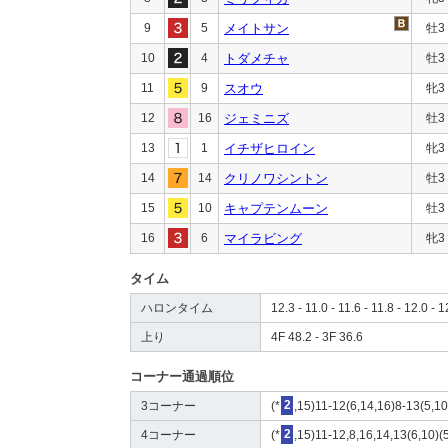
9
5
メイトサン
牡3
10
4
トダメチャ
牡3
11
9
スオウ
牝3
12
16
ジェミニズ
牡3
13
1
イチザヒロイン
牝3
14
14
クリノワシントン
牡3
15
10
キャプテンムーン
牡3
16
6
マイラビング
牝3
タイム
ハロンタイム
12.3 - 11.0 - 11.6 - 11.8 - 12.0 - 1
上り
4F 48.2 - 3F 36.6
コーナー通過順位
3コーナー
(*
2
,15)11-12(6,14,16)8-13(5,1
4コーナー
(*
2
,15)11-12,8,16,14,13(6,10)(