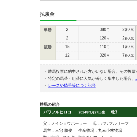
払戻金
2
380
2
単勝
円
番人気
2
120
2
円
番人気
15
110
1
複勝
円
番人気
12
320
7
円
番人気
・
勝馬投票に的中された方がいない場合、その投票
・
特定の馬番・組番に人気が著しく集中した場合、
・
レースや騎手等につく記号
勝馬の紹介
パワフルヒロコ
牝3
2014年3月27日生
父：メイショウボーラー
母：パワフルリーフ
馬主：三宅 勝俊
生産牧場：丸幸小林牧場