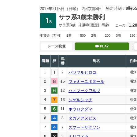
9時5
発走時刻：
2017年2月5日（日曜） 2回京都4日
サラ系3歳未勝利
1,2
サラ系3歳
未勝利
[指定]
馬齢
コース：
本賞金
（万円）
1着
500
2着
200
3着
130
レース映像
PLAY
馬
着順
枠
馬名
性齢
番
1
2
パワフルヒロコ
牝3
2
15
ファミーユボヌール
牝3
3
12
ハトマークワルツ
牝3
4
13
シゲルシャチ
牡3
5
11
ホウロクダマ
牡3
6
8
タガノアヌビス
牡3
7
7
スマートサクソン
牝3
8
3
ミリフィカ
牝3