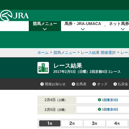
本文へ移動する
競馬メニュー
馬券・JRA-UMACA
ネット馬券
ホーム
>
競馬メニュー
>
レース結果 開催選択
>
レー
レース結果
2017年2月5日（日曜）2回京都4日 1レース
開催お知らせ
出馬表
オッズ
払戻金
2月4日
1回東京3日
（土曜）
2月5日
1回東京4日
（日曜）