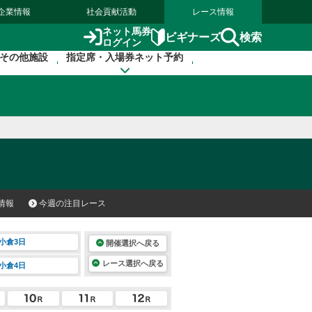
企業情報
社会貢献活動
レース情報
ネット馬券
検索
ビギナーズ
ログイン
その他施設
指定席・入場券ネット予約
情報
今週の注目レース
小倉3日
開催選択へ戻る
レース選択へ戻る
小倉4日