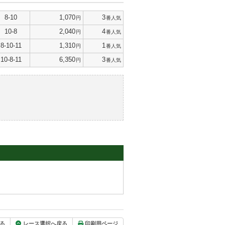
8-10
1,070
3
円
番人気
10-8
2,040
4
円
番人気
8-10-11
1,310
1
円
番人気
10-8-11
6,350
3
円
番人気
る
レース選択へ戻る
印刷用ページ