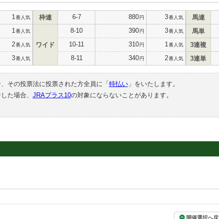
1
6-7
880
3
枠連
馬連
番人気
円
番人気
1
8-10
390
3
馬単
番人気
円
番人気
2
10-11
310
1
ワイド
3連複
番人気
円
番人気
3
8-11
340
2
3連単
番人気
円
番人気
合、その投票法に投票された方全員に「
特払い
」をいたします。
中した場合、
JRAプラス10
の対象にならないことがあります。
開催選択へ戻