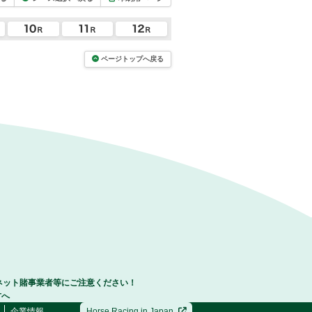
ページトップへ戻る
ネット賭事業者等にご注意ください！
方へ
企業情報
Horse Racing in Japan