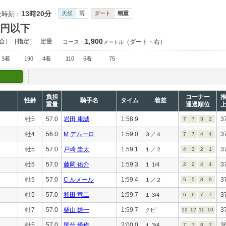
13時20分
走時刻：
天候
雨
ダート
稍重
万円以下
1,900
合）［指定］
定量
（ダート・右）
コース：
メートル
3着
190
4着
110
5着
75
負担
コーナー
性齢
騎手名
タイム
着差
重量
通過順位
牡5
57.0
岩田 康誠
1:58.9
3
7
7
3
2
牡4
56.0
M.デムーロ
1:59.0
3
３／４
7
7
4
4
牡5
57.0
戸崎 圭太
1:59.1
3
１／２
4
3
2
1
牡5
57.0
藤岡 佑介
1:59.3
3
１ 1/4
2
2
4
4
牡5
57.0
C.ルメール
1:59.4
3
１／２
5
5
8
9
牡5
57.0
和田 竜二
1:59.7
3
１ 3/4
6
6
7
7
牡7
57.0
柴山 雄一
1:59.7
3
クビ
12
12
11
10
牡5
57.0
国分 優作
2:00.0
3
１ 3/4
7
7
8
7