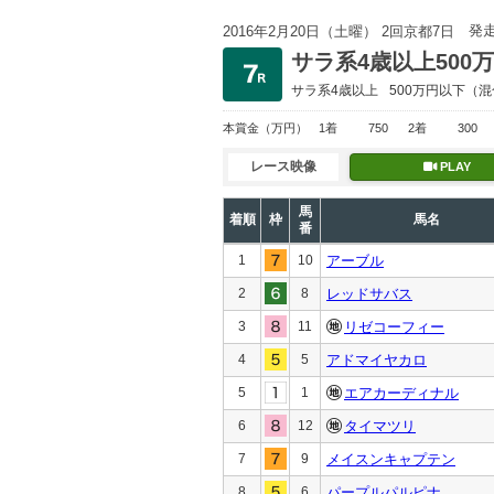
発
2016年2月20日（土曜） 2回京都7日
サラ系4歳以上500
サラ系4歳以上
500万円以下
（混
本賞金
（万円）
1着
750
2着
300
レース映像
PLAY
馬
着順
枠
馬名
番
1
10
アーブル
2
8
レッドサバス
3
11
リゼコーフィー
4
5
アドマイヤカロ
5
1
エアカーディナル
6
12
タイマツリ
7
9
メイスンキャプテン
8
6
パープルパルピナ