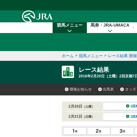
本文へ移動する
競馬メニュー
馬券・JRA-UMACA
ホーム
>
競馬メニュー
>
レース結果 開
レース結果
2016年2月20日（土曜）2回京都7
開催お知らせ
出馬表
オッズ
2月20日
1回
（土曜）
2月21日
1回
（日曜）