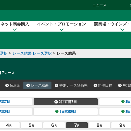
ニュース
ネット馬券購入
イベント・プロモーション
競馬場・ウインズ・
催選択
>
レース結果 レース選択
>
レース結果
日 7レース
払戻金
レース結果
特別レース登録馬
開催日程
馬場
東京7日
2回京都7日
1回
東京8日
2回京都8日
1回