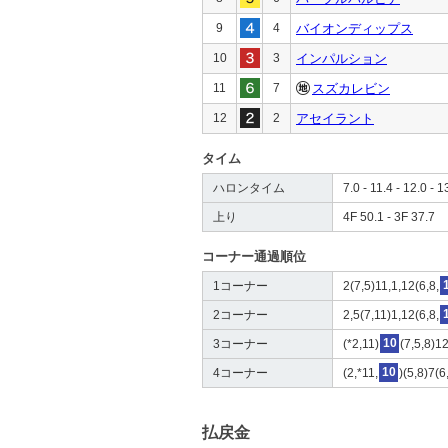
9
4
バイオンディップス
10
3
インパルション
11
7
スズカレビン
12
2
アセイラント
タイム
ハロンタイム
7.0 - 11.4 - 12.0 - 1
上り
4F 50.1 - 3F 37.7
コーナー通過順位
1コーナー
2(7,5)11,1,12(6,8,
2コーナー
2,5(7,11)1,12(6,8,
3コーナー
(*2,11)
10
(7,5,8)12
4コーナー
(2,*11,
10
)(5,8)7(6
払戻金