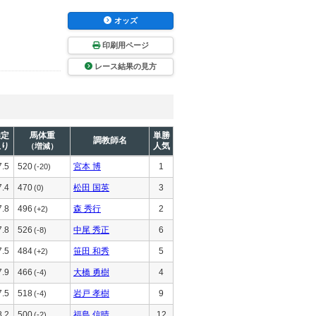
オッズ
印刷用ページ
レース結果の見方
推定
馬体重
単勝
調教師名
上り
人気
（増減）
7.5
520
宮本 博
1
(-20)
7.4
470
松田 国英
3
(0)
7.8
496
森 秀行
2
(+2)
7.8
526
中尾 秀正
6
(-8)
7.5
484
笹田 和秀
5
(+2)
7.9
466
大橋 勇樹
4
(-4)
7.5
518
岩戸 孝樹
9
(-4)
8.2
500
福島 信晴
12
(-2)