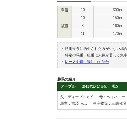
10
300
単勝
円
10
150
円
8
160
複勝
円
11
170
円
・
勝馬投票に的中された方がいない場
・
特定の馬番・組番に人気が著しく集
・
レースや騎手等につく記号
勝馬の紹介
アーブル
牡5
2011年2月14日生
父：ディープスカイ
母：ヘイハニー
馬主：吉澤 克己
生産牧場：三嶋牧場