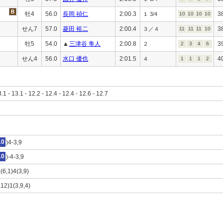
牡4
56.0
長岡 禎仁
2:00.3
3
１ 3/4
10
10
10
10
せん7
57.0
菱田 裕二
2:00.4
3
３／４
11
11
11
10
牡5
54.0
▲
三津谷 隼人
2:00.8
3
２
2
3
4
6
せん4
56.0
水口 優也
2:01.5
4
４
1
1
1
2
3.1 - 13.1 - 12.2 - 12.4 - 12.4 - 12.6 - 12.7
10
)4-3,9
10
)-4-3,9
(6,1)4(3,9)
,12)1(3,9,4)