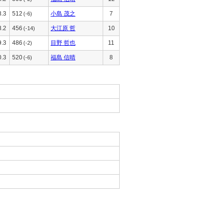
8.3
512
小島 茂之
7
(-6)
8.2
456
大江原 哲
10
(-14)
9.3
486
目野 哲也
11
(-2)
0.3
520
福島 信晴
8
(-6)