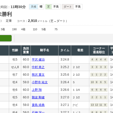
11時30分
走時刻：
天候
晴
芝
不良
ダート
不良
未勝利
2,910
合）
定量
（芝→ダート）
コース：
メートル
3着
190
4着
110
5着
75
負担
コーナー
性齢
騎手名
タイム
着差
重量
通過順位
牡5
60.0
平沢 健治
3:24.8
1
4
4
4
4
せん8
60.0
中村 将之
3:25.2
1
２ 1/2
3
3
3
3
牡7
60.0
熊沢 重文
3:25.6
1
２ 1/2
1
1
2
2
牡4
59.0
小野寺 祐太
3:26.4
1
５
10
9
6
5
牡6
60.0
上野 翔
3:26.6
1
１ 1/4
6
6
6
6
牡5
60.0
難波 剛健
3:27.0
1
２ 1/2
2
2
1
1
牡4
59.0
蓑島 靖典
3:27.1
1
クビ
13
12
11
8
牡4
59.0
石神 深一
3:27.2
1
１／２
8
8
8
7