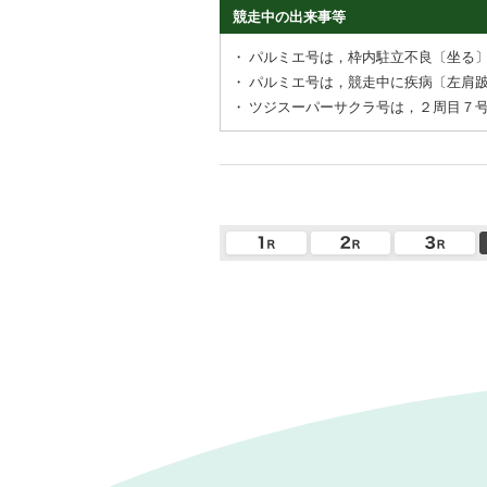
競走中の出来事等
・
パルミエ号は，枠内駐立不良〔坐る
・
パルミエ号は，競走中に疾病〔左肩
・
ツジスーパーサクラ号は，２周目７