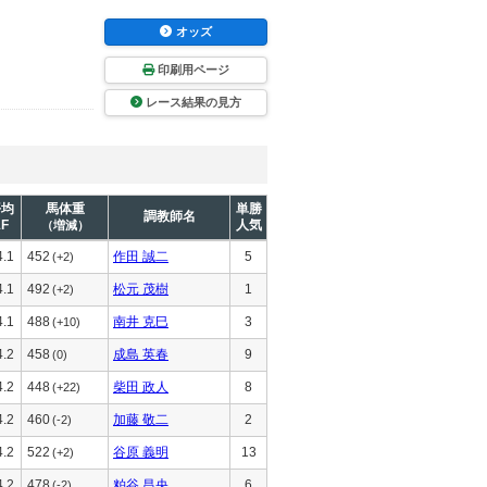
オッズ
印刷用ページ
レース結果の見方
平均
馬体重
単勝
調教師名
1F
人気
（増減）
4.1
452
作田 誠二
5
(+2)
4.1
492
松元 茂樹
1
(+2)
4.1
488
南井 克巳
3
(+10)
4.2
458
成島 英春
9
(0)
4.2
448
柴田 政人
8
(+22)
4.2
460
加藤 敬二
2
(-2)
4.2
522
谷原 義明
13
(+2)
4.2
478
粕谷 昌央
6
(-2)