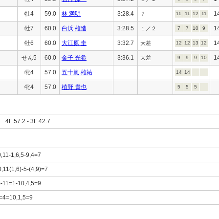
牡4
59.0
林 満明
3:28.4
1
７
11
11
12
11
牡7
60.0
白浜 雄造
3:28.5
1
１／２
7
7
10
9
牡6
60.0
大江原 圭
3:32.7
1
大差
12
12
13
12
せん5
60.0
金子 光希
3:36.1
1
大差
9
9
9
10
牝4
57.0
五十嵐 雄祐
14
14
牝4
57.0
植野 貴也
5
5
5
F 57.2 - 3F 42.7
,11-1,6,5-9,4=7
,11(1,6)-5-(4,9)=7
)-11=1-10,4,5=9
=4=10,1,5=9