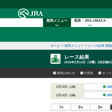
本文へ移動する
競馬メニュー
馬券・JRA-UMACA
ホーム
>
競馬メニュー
>
レース結果 開
レース結果
2016年2月14日（日曜）2回京都6
開催お知らせ
出馬表
オッズ
2月13日
1回
（土曜）
2月14日
1回
（日曜）