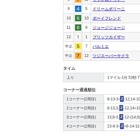
9
5
ドリームポリーニ
10
10
ボーイフレンド
11
9
ジョージジョージ
12
1
ブリッツカイザー
中止
7
パルミエ
中止
12
ツジスーパーサクラ
タイム
上り
1マイル 1分 53秒 7 4
コーナー通過順位
1コーナー(2周目)
8-13-3-
2
-12,14-10
2コーナー(2周目)
8-13,3,
2
-12,14=10
3コーナー(2周目)
13,8-3,
2
-12-(14,6
4コーナー(2周目)
13-8-3-
2
=6-14-11