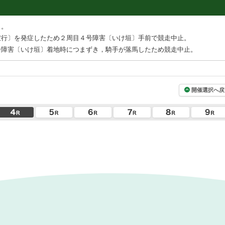
〕。
跛行〕を発症したため２周目４号障害〔いけ垣〕手前で競走中止。
号障害〔いけ垣〕着地時につまずき，騎手が落馬したため競走中止。
開催選択へ戻