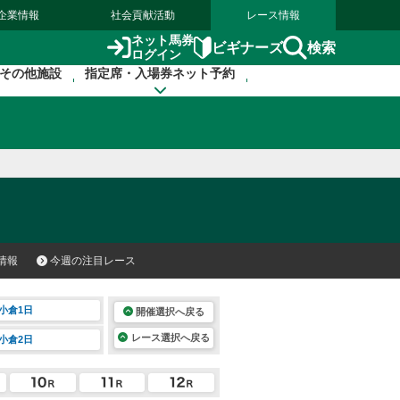
企業情報
社会貢献活動
レース情報
ネット馬券
検索
ビギナーズ
ログイン
その他施設
指定席・入場券ネット予約
情報
今週の注目レース
小倉1日
開催選択へ戻る
レース選択へ戻る
小倉2日