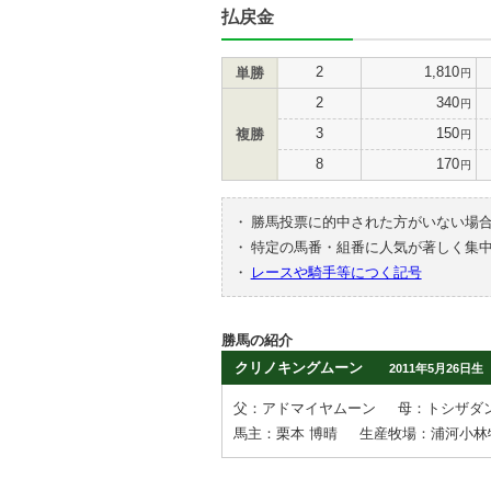
払戻金
2
1,810
単勝
円
2
340
円
3
150
複勝
円
8
170
円
・
勝馬投票に的中された方がいない場
・
特定の馬番・組番に人気が著しく集
・
レースや騎手等につく記号
勝馬の紹介
クリノキングムーン
2011年5月26日生
父：アドマイヤムーン
母：トシザダ
馬主：栗本 博晴
生産牧場：浦河小林