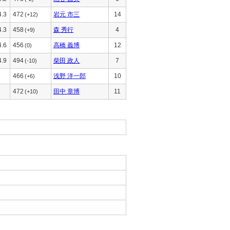
4.3
472
岩元 市三
14
(+12)
4.3
458
森 秀行
4
(+9)
4.6
456
高橋 義博
12
(0)
4.9
494
柴田 政人
7
(-10)
466
浅野 洋一郎
10
(+6)
472
田中 章博
11
(+10)