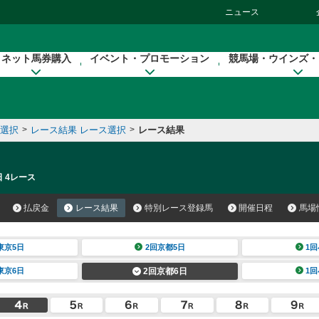
ニュース
ネット馬券購入
イベント・プロモーション
競馬場・ウインズ・
催選択
>
レース結果 レース選択
>
レース結果
日 4レース
払戻金
レース結果
特別レース登録馬
開催日程
馬場
東京5日
2回京都5日
1回
東京6日
2回京都6日
1回