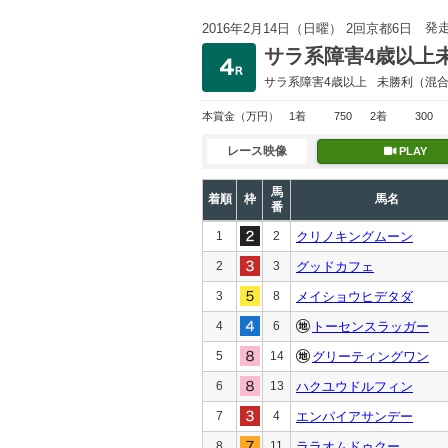
発
2016年2月14日（日曜） 2回京都6日
サラ系障害4歳以上
サラ系障害4歳以上
未勝利
（混
本賞金
（万円）
1着
750
2着
300
レース映像
PLAY
馬
着順
枠
馬名
番
1
2
クリノキングムーン
2
3
グッドカフェ
3
8
メイショウヒデタダ
4
6
トーセンスラッガー
5
14
グリーティングワン
6
13
ハクユウドルフィン
7
4
エンパイアサンデー
8
11
ララオムドゥクー