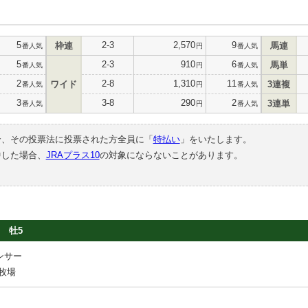
5
2-3
2,570
9
枠連
馬連
番人気
円
番人気
5
2-3
910
6
馬単
番人気
円
番人気
2
2-8
1,310
11
ワイド
3連複
番人気
円
番人気
3
3-8
290
2
3連単
番人気
円
番人気
合、その投票法に投票された方全員に「
特払い
」をいたします。
中した場合、
JRAプラス10
の対象にならないことがあります。
牡5
ンサー
牧場