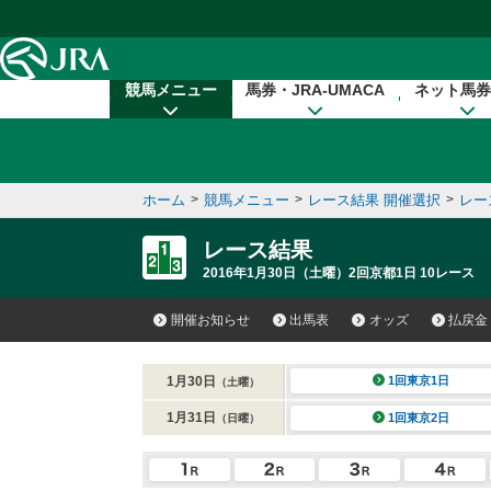
本文へ移動する
競馬メニュー
馬券・JRA-UMACA
ネット馬券
ホーム
>
競馬メニュー
>
レース結果 開催選択
>
レー
レース結果
2016年1月30日（土曜）2回京都1日 10レース
開催お知らせ
出馬表
オッズ
払戻金
1月30日
1回東京1日
（土曜）
1月31日
1回東京2日
（日曜）