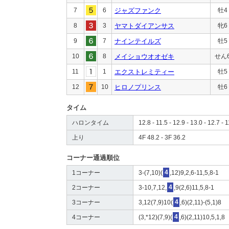
7
6
ジャズファンク
牡4
8
3
ヤマトダイアンサス
牝6
9
7
ナインテイルズ
牡5
10
8
メイショウオオゼキ
せん
11
1
エクストレミティー
牡5
12
10
ヒロノプリンス
牡6
タイム
ハロンタイム
12.8 - 11.5 - 12.9 - 13.0 - 12.7 - 1
上り
4F 48.2 - 3F 36.2
コーナー通過順位
1コーナー
3-(7,10)(
4
,12)9,2,6-11,5,8-1
2コーナー
3-10,7,12,
4
,9(2,6)11,5,8-1
3コーナー
3,12(7,9)10(
4
,6)(2,11)-(5,1)8
4コーナー
(3,*12)(7,9)(
4
,6)(2,11)10,5,1,8