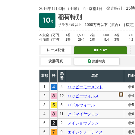
15時
発走時刻：
2016年1月30日（土曜） 2回京都1日
稲荷特別
サラ系4歳以上
1000万円以下
（混合）［指定
本賞金
（万円）
1着
1,500
2着
600
3着
380
付加賞
（万円）
1着
29.4
2着
8.4
3着
4.2
レース映像
PLAY
決勝写真
決勝写真
馬
着順
枠
馬名
性齢
番
1
4
ハッピーモーメント
牡6
2
12
ハッピーウィルス
牡4
3
5
パドルウィール
牡5
4
11
アドマイヤツヨシ
牡6
5
2
メイショウブシン
牡6
6
9
エイシンノーティス
牝5