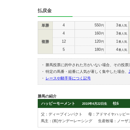
払戻金
4
550
3
単勝
円
番人気
4
160
3
円
番人気
12
120
1
複勝
円
番人気
5
180
4
円
番人気
・
勝馬投票に的中された方がいない場合、その投票
・
特定の馬番・組番に人気が著しく集中した場合、
・
レースや騎手等につく記号
勝馬の紹介
ハッピーモーメント
牡6
2010年4月22日生
父：ディープインパクト
母：アドマイヤハッピー
馬主：(有)サンデーレーシング
生産牧場：ノーザ