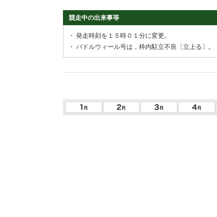
競走中の出来事等
・
発走時刻を１５時０１分に変更。
・
パドルウィール号は，枠内駐立不良〔立上る〕。