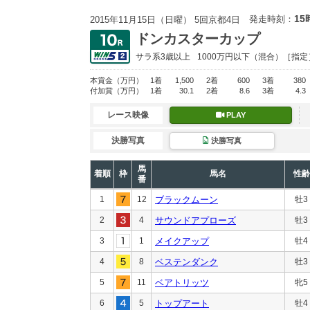
15
発走時刻：
2015年11月15日（日曜） 5回京都4日
ドンカスターカップ
サラ系3歳以上
1000万円以下
（混合）［指定
本賞金
（万円）
1着
1,500
2着
600
3着
380
付加賞
（万円）
1着
30.1
2着
8.6
3着
4.3
レース映像
PLAY
決勝写真
決勝写真
馬
着順
枠
馬名
性齢
番
1
12
ブラックムーン
牡3
2
4
サウンドアプローズ
牡3
3
1
メイクアップ
牡4
4
8
ベステンダンク
牡3
5
11
ベアトリッツ
牝5
6
5
トップアート
牡4