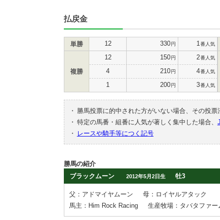
払戻金
12
330
1
単勝
円
番人気
12
150
2
円
番人気
4
210
4
複勝
円
番人気
1
200
3
円
番人気
・
勝馬投票に的中された方がいない場合、その投票
・
特定の馬番・組番に人気が著しく集中した場合、
・
レースや騎手等につく記号
勝馬の紹介
ブラックムーン
牡3
2012年5月2日生
父：アドマイヤムーン
母：ロイヤルアタック
馬主：Him Rock Racing
生産牧場：タバタファー