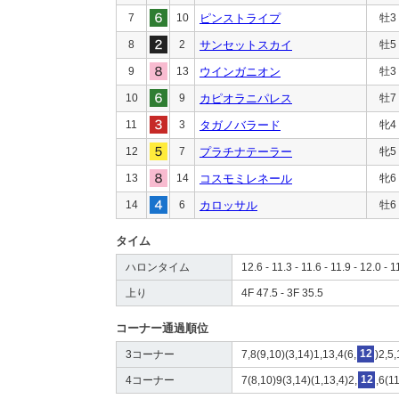
7
10
ピンストライプ
牡3
8
2
サンセットスカイ
牡5
9
13
ウインガニオン
牡3
10
9
カピオラニパレス
牡7
11
3
タガノバラード
牝4
12
7
プラチナテーラー
牝5
13
14
コスモミレネール
牝6
14
6
カロッサル
牡6
タイム
ハロンタイム
12.6 - 11.3 - 11.6 - 11.9 - 12.0 - 1
上り
4F 47.5 - 3F 35.5
コーナー通過順位
3コーナー
7,8(9,10)(3,14)1,13,4(6,
12
)2,5,
4コーナー
7(8,10)9(3,14)(1,13,4)2,
12
,6(11