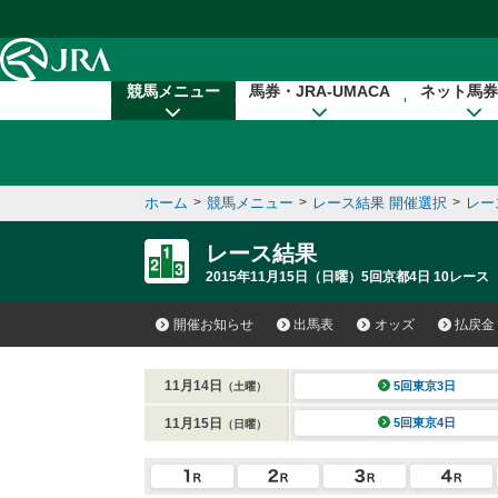
本文へ移動する
競馬メニュー
馬券・JRA-UMACA
ネット馬券
ホーム
>
競馬メニュー
>
レース結果 開催選択
>
レー
レース結果
2015年11月15日（日曜）5回京都4日 10レース
開催お知らせ
出馬表
オッズ
払戻金
11月14日
5回東京3日
（土曜）
11月15日
5回東京4日
（日曜）