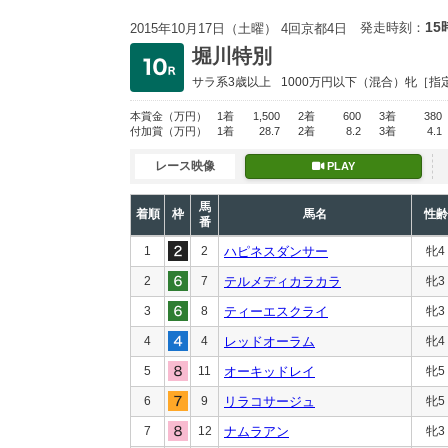
15
発走時刻：
2015年10月17日（土曜） 4回京都4日
堀川特別
サラ系3歳以上
1000万円以下
（混合）牝［指
本賞金
（万円）
1着
1,500
2着
600
3着
380
付加賞
（万円）
1着
28.7
2着
8.2
3着
4.1
レース映像
PLAY
馬
着順
枠
馬名
性齢
番
1
2
ハピネスダンサー
牝4
2
7
テルメディカラカラ
牝3
3
8
ティーエスクライ
牝3
4
4
レッドオーラム
牝4
5
11
オーキッドレイ
牝5
6
9
リラコサージュ
牝5
7
12
ナムラアン
牝3