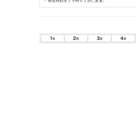
・
発走時刻を１５時０１分に変更。