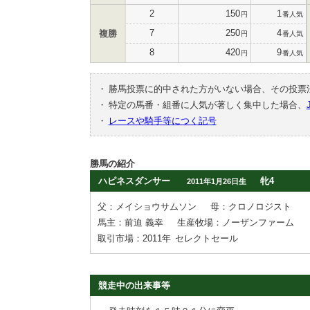
2
150
1
円
番人気
7
250
4
複勝
円
番人気
8
420
9
円
番人気
・
勝馬投票に的中された方がいない場合、その投票
・
特定の馬番・組番に人気が著しく集中した場合、
・
レースや騎手等につく記号
勝馬の紹介
ハピネスダンサー
牝4
2011年1月26日生
父：メイショウサムソン
母：クロノロジスト
馬主：前迫 義幸
生産牧場：ノーザンファーム
取引市場：2011年
セレクトセール
競走中の出来事等