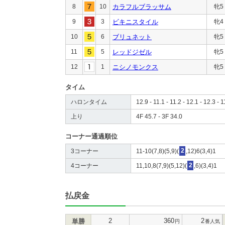
8
10
カラフルブラッサム
牝5
9
3
ビキニスタイル
牝4
10
6
ブリュネット
牝5
11
5
レッドジゼル
牝5
12
1
ニシノモンクス
牝5
タイム
ハロンタイム
12.9 - 11.1 - 11.2 - 12.1 - 12.3 - 1
上り
4F 45.7 - 3F 34.0
コーナー通過順位
3コーナー
11-10(7,8)(5,9)(
2
,12)6(3,4)1
4コーナー
11,10,8(7,9)(5,12)(
2
,6)(3,4)1
払戻金
2
360
2
単勝
円
番人気