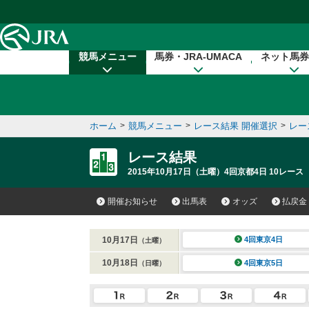
本文へ移動する
競馬メニュー
馬券・JRA-UMACA
ネット馬券
ホーム
>
競馬メニュー
>
レース結果 開催選択
>
レー
レース結果
2015年10月17日（土曜）4回京都4日 10レース
開催お知らせ
出馬表
オッズ
払戻金
10月17日
4回東京4日
（土曜）
10月18日
4回東京5日
（日曜）