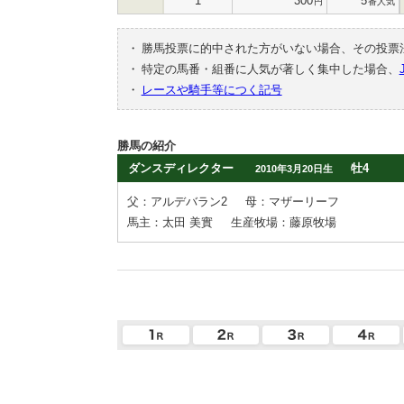
1
300
5
円
番人気
・
勝馬投票に的中された方がいない場合、その投票
・
特定の馬番・組番に人気が著しく集中した場合、
・
レースや騎手等につく記号
勝馬の紹介
ダンスディレクター
牡4
2010年3月20日生
父：アルデバラン2
母：マザーリーフ
馬主：太田 美實
生産牧場：藤原牧場