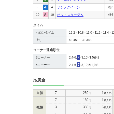
9
4
サチノクイーン
牝3
10
10
ビットスターダム
牡6
タイム
ハロンタイム
12.2 - 10.8 - 11.0 - 11.2 - 11.4 - 1
上り
4F 45.0 - 3F 34.0
コーナー通過順位
3コーナー
2,4-6,
7
(3,10)(1,5)9,8
4コーナー
2,4-6,
7
(3,10)5(1,9)8
払戻金
7
230
1
単勝
円
番人気
7
130
1
円
番人気
3
330
6
複勝
円
番人気