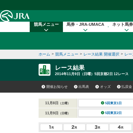
本文へ移動する
競馬メニュー
馬券・JRA-UMACA
ネット馬券
ホーム
>
競馬メニュー
>
レース結果 開催選択
>
レー
レース結果
2014年11月9日（日曜）5回京都2日 12レース
開催お知らせ
出馬表
オッズ
払戻金
11月8日
5回東京1日
（土曜）
11月9日
5回東京2日
（日曜）