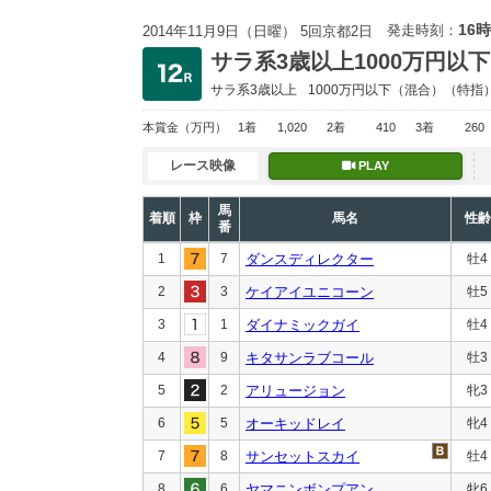
16時
発走時刻：
2014年11月9日（日曜） 5回京都2日
サラ系3歳以上1000万円以下
サラ系3歳以上
1000万円以下
（混合）（特指
本賞金
（万円）
1着
1,020
2着
410
3着
260
レース映像
PLAY
馬
着順
枠
馬名
性齢
番
1
7
ダンスディレクター
牡4
2
3
ケイアイユニコーン
牡5
3
1
ダイナミックガイ
牡4
4
9
キタサンラブコール
牡3
5
2
アリュージョン
牝3
6
5
オーキッドレイ
牝4
7
8
サンセットスカイ
牡4
8
6
ヤマニンボンプアン
牝6