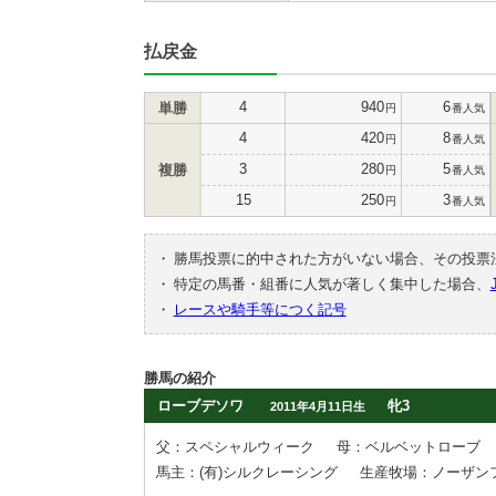
払戻金
4
940
6
単勝
円
番人気
4
420
8
円
番人気
3
280
5
複勝
円
番人気
15
250
3
円
番人気
・
勝馬投票に的中された方がいない場合、その投票
・
特定の馬番・組番に人気が著しく集中した場合、
・
レースや騎手等につく記号
勝馬の紹介
ローブデソワ
牝3
2011年4月11日生
父：スペシャルウィーク
母：ベルベットローブ
馬主：(有)シルクレーシング
生産牧場：ノーザン