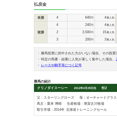
払戻金
4
640
4
単勝
円
番人気
4
240
4
円
番人気
2
3,500
15
複勝
円
番人気
3
200
3
円
番人気
・
勝馬投票に的中された方がいない場合、その投票
・
特定の馬番・組番に人気が著しく集中した場合、
・
レースや騎手等につく記号
勝馬の紹介
クリノダイスーシー
牡2
2012年4月29日生
父：スターリングローズ
母：オーチャードグラス
馬主：栗本 博晴
生産牧場：厚賀古川牧場
取引市場：2014年
北海道トレーニングセール