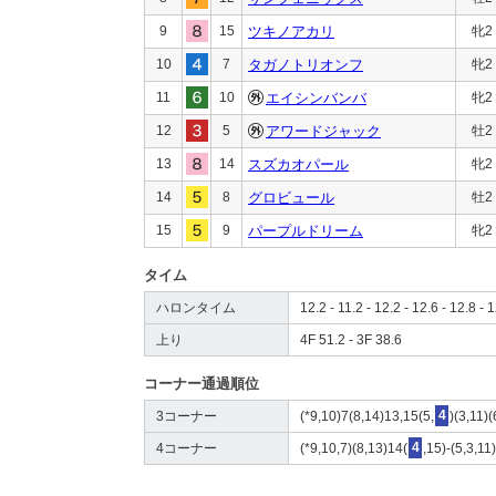
9
15
ツキノアカリ
牝2
10
7
タガノトリオンフ
牝2
11
10
エイシンバンバ
牝2
12
5
アワードジャック
牡2
13
14
スズカオパール
牝2
14
8
グロビュール
牡2
15
9
パープルドリーム
牝2
タイム
ハロンタイム
12.2 - 11.2 - 12.2 - 12.6 - 12.8 - 
上り
4F 51.2 - 3F 38.6
コーナー通過順位
3コーナー
(*9,10)7(8,14)13,15(5,
4
)(3,11)(
4コーナー
(*9,10,7)(8,13)14(
4
,15)-(5,3,11