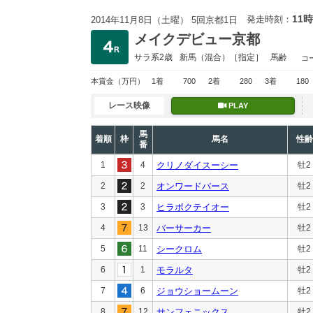
11時
発走時刻：
2014年11月8日（土曜） 5回京都1日
メイクデビュー京都
サラ系2歳
新馬
（混合）［指定］
馬齢
コ
本賞金
（万円）
1着
700
2着
280
3着
180
レース映像
PLAY
馬
着順
枠
馬名
性齢
番
1
4
クリノダイスーシー
牡2
2
2
オンワードバース
牡2
3
3
ヒラボクテイオー
牡2
4
13
バーサーカー
牡2
5
11
シークロム
牡2
6
1
モラルタ
牡2
7
6
ジョウショームーン
牡2
8
12
サンフェニックス
牡2