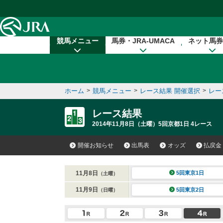
本文へ移動する
競馬メニュー
馬券・JRA-UMACA
ネット馬券
ホーム
>
競馬メニュー
>
レース結果 開催選択
>
レー
レース結果
2014年11月8日（土曜）5回京都1日 4レース
開催お知らせ
出馬表
オッズ
払戻金
11月8日
5回東京1日
（土曜）
11月9日
5回東京2日
（日曜）