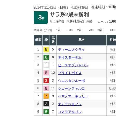
10時
発走時刻：
2014年11月2日（日曜） 4回京都9日
サラ系2歳未勝利
1,6
サラ系2歳
未勝利
[指定]
馬齢
コース：
本賞金
（万円）
1着
500
2着
200
3着
130
馬
着順
枠
馬名
性齢
番
1
5
ティーエスクライ
牝2
2
8
ネオスターダム
牡2
3
1
ピースオブジャパン
牡2
4
12
ブライトボイス
牡2
5
3
ウエスタンルーポ
牡2
6
11
シェーンファルコ
せん
7
9
ハマノマーキュリー
牡2
8
2
ナムラジョフレ
牡2
9
7
コスモアルゴル
牡2