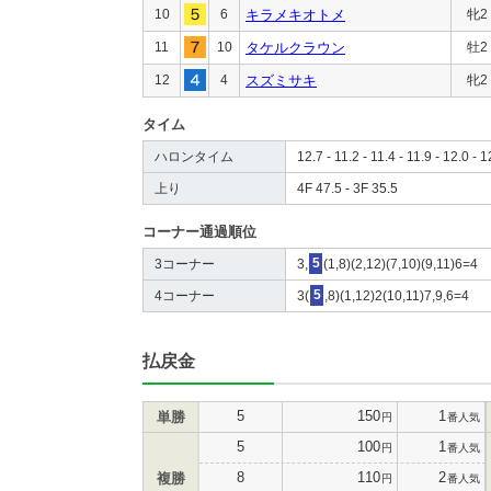
10
6
キラメキオトメ
牝2
11
10
タケルクラウン
牡2
12
4
スズミサキ
牝2
タイム
ハロンタイム
12.7 - 11.2 - 11.4 - 11.9 - 12.0 - 1
上り
4F 47.5 - 3F 35.5
コーナー通過順位
3コーナー
3,
5
(1,8)(2,12)(7,10)(9,11)6=4
4コーナー
3(
5
,8)(1,12)2(10,11)7,9,6=4
払戻金
5
150
1
単勝
円
番人気
5
100
1
円
番人気
8
110
2
複勝
円
番人気