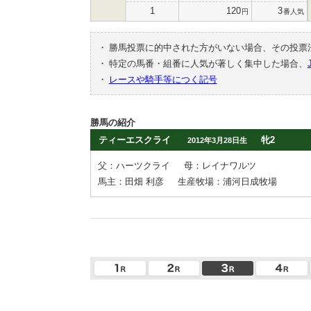
1
120
3
円
番人気
・
勝馬投票に的中された方がいない場合、その投票
・
特定の馬番・組番に人気が著しく集中した場合、
・
レースや騎手等につく記号
勝馬の紹介
ティーエスクライ
牝2
2012年3月28日生
父：ハーツクライ
母：レイナワルツ
馬主：田畑 利彦
生産牧場：浦河日成牧場