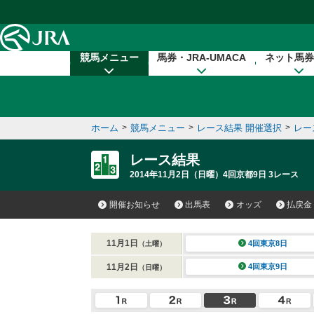
本文へ移動する
競馬メニュー
馬券・JRA-UMACA
ネット馬券
ホーム
>
競馬メニュー
>
レース結果 開催選択
>
レー
レース結果
2014年11月2日（日曜）4回京都9日 3レース
開催お知らせ
出馬表
オッズ
払戻金
11月1日
4回東京8日
（土曜）
11月2日
4回東京9日
（日曜）