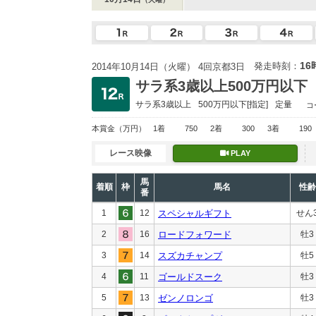
16
発走時刻：
2014年10月14日（火曜） 4回京都3日
サラ系3歳以上500万円以下
サラ系3歳以上
500万円以下
[指定]
定量
コ
本賞金
（万円）
1着
750
2着
300
3着
190
レース映像
PLAY
馬
着順
枠
馬名
性齢
番
1
12
スペシャルギフト
せん
2
16
ロードフォワード
牡3
3
14
スズカチャンプ
牡5
4
11
ゴールドスーク
牡3
5
13
ゼンノロンゴ
牡3