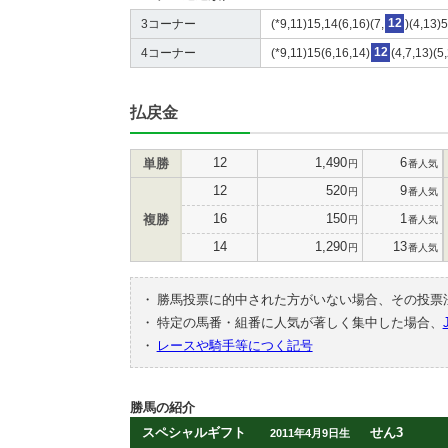
3コーナー
(*9,11)15,14(6,16)(7,
12
)(4,13)5
4コーナー
(*9,11)15(6,16,14)
12
(4,7,13)(5,
払戻金
12
1,490
6
単勝
円
番人気
12
520
9
円
番人気
16
150
1
複勝
円
番人気
14
1,290
13
円
番人気
・
勝馬投票に的中された方がいない場合、その投票
・
特定の馬番・組番に人気が著しく集中した場合、
・
レースや騎手等につく記号
勝馬の紹介
スペシャルギフト
せん3
2011年4月9日生