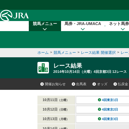
本文へ移動する
競馬メニュー
馬券・JRA-UMACA
ネット馬券
ホーム
>
競馬メニュー
>
レース結果 開催選択
>
レー
レース結果
2014年10月14日（火曜）4回京都3日 12レース
開催お知らせ
出馬表
オッズ
払戻金
10月11日
4回東京1日
（土曜）
10月12日
4回東京2日
（日曜）
10月13日
4回東京3日
（月曜）
10月14日
（火曜）