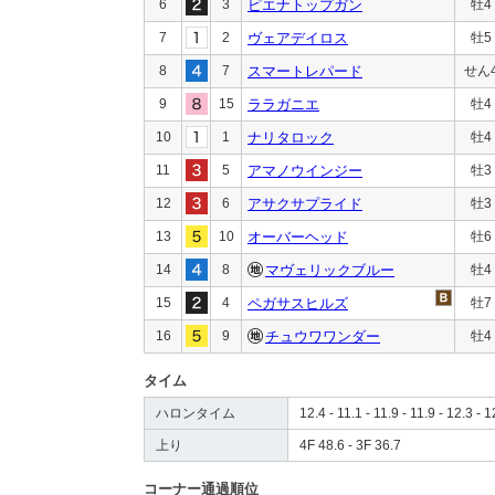
6
3
ピエナトップガン
牡4
7
2
ヴェアデイロス
牡5
8
7
スマートレパード
せん
9
15
ララガニエ
牡4
10
1
ナリタロック
牡4
11
5
アマノウインジー
牡3
12
6
アサクサプライド
牡3
13
10
オーバーヘッド
牡6
14
8
マヴェリックブルー
牡4
15
4
ペガサスヒルズ
牡7
16
9
チュウワワンダー
牡4
タイム
ハロンタイム
12.4 - 11.1 - 11.9 - 11.9 - 12.3 - 1
上り
4F 48.6 - 3F 36.7
コーナー通過順位