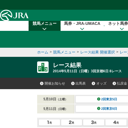
本文へ移動する
競馬メニュー
馬券・JRA-UMACA
ネット馬券
ホーム
>
競馬メニュー
>
レース結果 開催選択
>
レー
レース結果
2014年5月11日（日曜）3回京都6日 8レース
開催お知らせ
出馬表
オッズ
払戻金
5月10日
2回東京5日
（土曜）
5月11日
2回東京6日
（日曜）