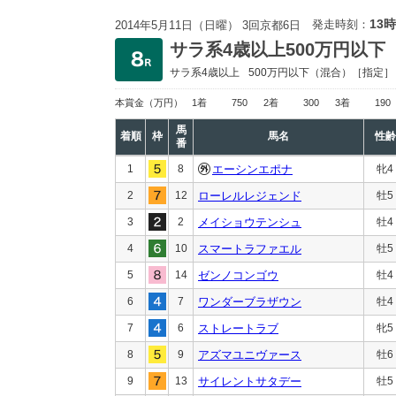
13時
発走時刻：
2014年5月11日（日曜） 3回京都6日
サラ系4歳以上500万円以下
サラ系4歳以上
500万円以下
（混合）［指定］
本賞金
（万円）
1着
750
2着
300
3着
190
馬
着順
枠
馬名
性齢
番
1
8
エーシンエポナ
牝4
2
12
ローレルレジェンド
牡5
3
2
メイショウテンシュ
牡4
4
10
スマートラファエル
牡5
5
14
ゼンノコンゴウ
牡4
6
7
ワンダーブラザウン
牡4
7
6
ストレートラブ
牝5
8
9
アズマユニヴァース
牡6
9
13
サイレントサタデー
牡5