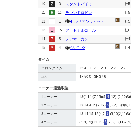
10
3
スタンドバイミー
牡5
11
11
ラウンドロビン
牡5
12
1
セルリアンラビット
牡5
13
15
アーセナルゴール
牡6
14
5
ノアオーカン
牡4
15
4
ジパング
牡4
タイム
ハロンタイム
12.4 - 11.7 - 12.9 - 12.7 - 12.7 - 1
上り
4F 50.0 - 3F 37.6
コーナー通過順位
1コーナー
13(4,14)(7,15)(5,
8
,12)-(2,10)3(
2コーナー
13,14,4,15(7,12)
8
,5(2,10)3(9,1
3コーナー
13,14,15-12(4,7,
8
)5,10(2,11)3(
4コーナー
(*13,14)(12,15)
8
,7(5,10,11)2(4,