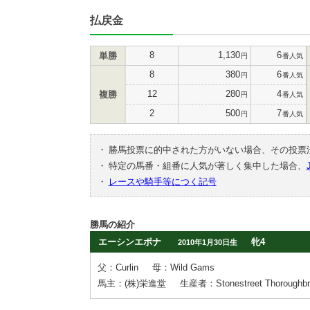
払戻金
8
1,130
6
単勝
円
番人気
8
380
6
円
番人気
12
280
4
複勝
円
番人気
2
500
7
円
番人気
・
勝馬投票に的中された方がいない場合、その投票
・
特定の馬番・組番に人気が著しく集中した場合、
・
レースや騎手等につく記号
勝馬の紹介
エーシンエポナ
牝4
2010年1月30日生
父：Curlin
母：Wild Gams
馬主：(株)栄進堂
生産者：Stonestreet Thoroughbre