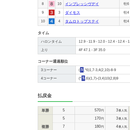
8
10
インプレッシヴデイ
牡6
9
3
ダイモス
牡4
10
4
タムロトップステイ
牡4
タイム
ハロンタイム
12.9 - 11.9 - 12.0 - 12.4 - 12.4 - 1
上り
4F 47.1 - 3F 35.0
コーナー通過順位
3コーナー
(
5
,*6)1,7-3,4(2,10)-8-9
4コーナー
(*
5
,6)(1,7)-(3,4)10(2,8)9
払戻金
5
570
3
単勝
円
番人気
5
170
3
円
番人気
7
180
4
複勝
円
番人気