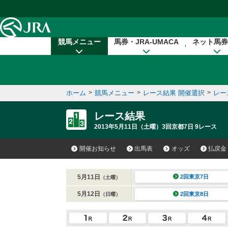
本文へ移動する
競馬メニュー
馬券・JRA-UMACA
ネット馬券
ホーム
>
競馬メニュー
>
レース結果 開催選択
>
レー
レース結果
2013年5月11日（土曜）3回京都7日 9レース
開催お知らせ
出馬表
オッズ
払戻金
5月11日
2回東京7日
（土曜）
5月12日
2回東京8日
（日曜）