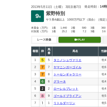
14時
発走時刻：
2013年5月11日（土曜） 3回京都7日
紫野特別
サラ系4歳以上
1000万円以下
（混合）［指定
本賞金
（万円）
1着
1,440
2着
580
3着
360
付加賞
（万円）
1着
25.2
2着
7.2
3着
3.6
レース映像
PLAY
馬
着順
枠
馬名
性齢
番
1
5
タニノシュヴァリエ
牡4
2
7
ヤマニンガーゴイル
牡6
3
8
トーセンギャラリー
牡4
4
6
グラーネ
牡4
5
2
ローレルブレット
牡4
6
9
ゴールドブライアン
牡5
7
1
リトルダーリン
牝5