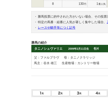
8
130
1
円
番人気
・
勝馬投票に的中された方がいない場合、その投票
・
特定の馬番・組番に人気が著しく集中した場合、
・
レースや騎手等につく記号
勝馬の紹介
タニノシュヴァリエ
牡4
2009年2月11日生
父：ファルブラヴ
母：タニノクラリッジ
馬主：谷水 雄三
生産牧場：カントリー牧場