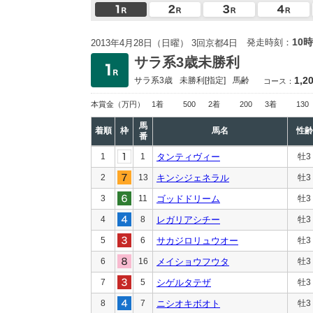
10時
発走時刻：
2013年4月28日（日曜） 3回京都4日
サラ系3歳未勝利
1,2
サラ系3歳
未勝利
[指定]
馬齢
コース：
本賞金
（万円）
1着
500
2着
200
3着
130
馬
着順
枠
馬名
性齢
番
1
1
タンティヴィー
牡3
2
13
キンシジェネラル
牡3
3
11
ゴッドドリーム
牡3
4
8
レガリアシチー
牡3
5
6
サカジロリュウオー
牡3
6
16
メイショウフウタ
牡3
7
5
シゲルタテザ
牡3
8
7
ニシオキボオト
牡3