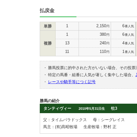
払戻金
1
2,150
6
単勝
円
番人気
1
380
6
円
番人気
13
240
4
複勝
円
番人気
11
110
1
円
番人気
・
勝馬投票に的中された方がいない場合、その投票
・
特定の馬番・組番に人気が著しく集中した場合、
・
レースや騎手等につく記号
勝馬の紹介
タンティヴィー
牡3
2010年5月31日生
父：タイムパラドックス
母：シーグレイス
馬主：(有)髙昭牧場
生産牧場：野村 正