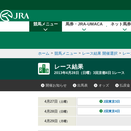
本文へ移動する
競馬メニュー
馬券・JRA-UMACA
ネット馬券
ホーム
>
競馬メニュー
>
レース結果 開催選択
>
レー
レース結果
2013年4月28日（日曜）3回京都4日 1レース
開催お知らせ
出馬表
オッズ
払戻金
4月27日
2回東京3日
（土曜）
4月28日
2回東京4日
（日曜）
4月29日
（月曜）