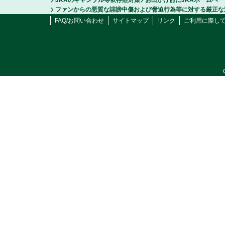
JRAのギャンブル等依存症対策
お出かけ前にJRAホームペ
ファンからの悪質な誹謗中傷および脅迫行為等に対する厳正な
FAQ/お問い合わせ
サイトマップ
リンク
ご利用に際し