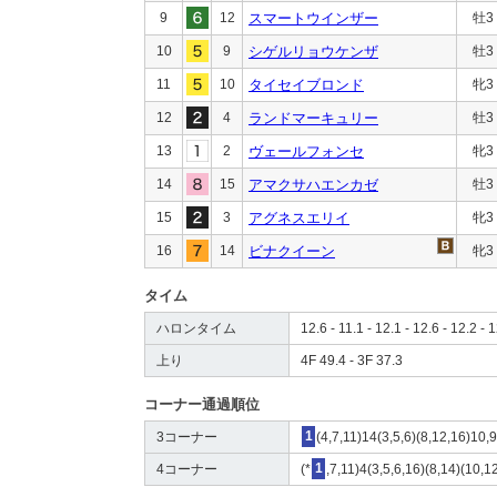
9
12
スマートウインザー
牡3
10
9
シゲルリョウケンザ
牡3
11
10
タイセイブロンド
牝3
12
4
ランドマーキュリー
牡3
13
2
ヴェールフォンセ
牝3
14
15
アマクサハエンカゼ
牡3
15
3
アグネスエリイ
牝3
16
14
ビナクイーン
牝3
タイム
ハロンタイム
12.6 - 11.1 - 12.1 - 12.6 - 12.2 - 
上り
4F 49.4 - 3F 37.3
コーナー通過順位
3コーナー
1
(4,7,11)14(3,5,6)(8,12,16)10,
4コーナー
(*
1
,7,11)4(3,5,6,16)(8,14)(10,1