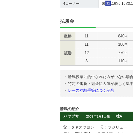
4コーナー
6(
11
,16)(5,15)(3,
払戻金
11
840
単勝
円
11
180
円
12
770
複勝
円
3
110
円
・
勝馬投票に的中された方がいない場
・
特定の馬番・組番に人気が著しく集
・
レースや騎手等につく記号
勝馬の紹介
ハヤブサ
牡4
2009年3月1日生
父：タヤスツヨシ
母：フジリュー