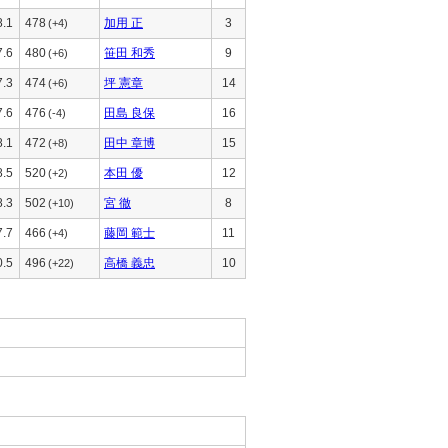
8.1
478
加用 正
3
(+4)
7.6
480
笹田 和秀
9
(+6)
7.3
474
坪 憲章
14
(+6)
7.6
476
田島 良保
16
(-4)
8.1
472
田中 章博
15
(+8)
8.5
520
本田 優
12
(+2)
8.3
502
宮 徹
8
(+10)
7.7
466
藤岡 範士
11
(+4)
0.5
496
高橋 義忠
10
(+22)