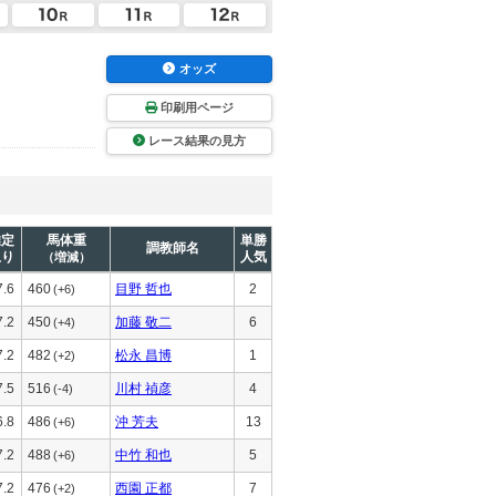
オッズ
印刷用ページ
レース結果の見方
推定
馬体重
単勝
調教師名
上り
人気
（増減）
7.6
460
目野 哲也
2
(+6)
7.2
450
加藤 敬二
6
(+4)
7.2
482
松永 昌博
1
(+2)
7.5
516
川村 禎彦
4
(-4)
6.8
486
沖 芳夫
13
(+6)
7.2
488
中竹 和也
5
(+6)
7.2
476
西園 正都
7
(+2)