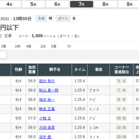
13時35分
走時刻：
天候
晴
ダート
良
万円以下
1,400
]
定量
（ダート・右）
コース：
メートル
3着
180
4着
110
5着
72
負担
コーナー
性齢
騎手名
タイム
着差
重量
通過順位
牡4
56.0
国分 恭介
1:25.4
3
2
2
牡4
56.0
秋山 真一郎
1:25.4
3
アタマ
7
8
牡4
56.0
福永 祐一
1:25.4
3
クビ
6
6
牡4
56.0
蛯名 正義
1:25.5
3
１／２
3
4
牡6
57.0
小牧 太
1:25.6
3
クビ
13
11
牡4
56.0
川須 栄彦
1:25.8
3
１ 1/4
12
11
牡4
56.0
浜中 俊
1:25.9
3
３／４
13
13