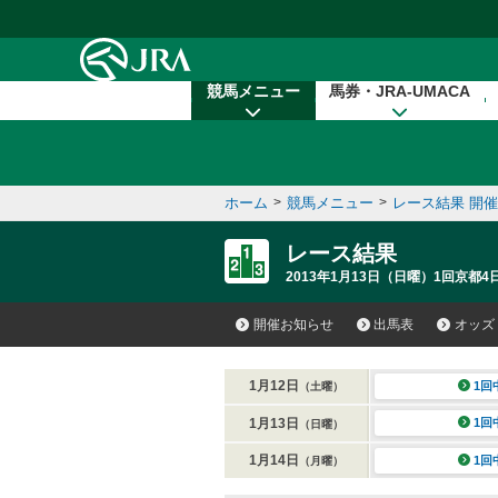
本文へ移動する
競馬メニュー
馬券・JRA-UMACA
ホーム
>
競馬メニュー
>
レース結果 開
レース結果
2013年1月13日（日曜）1回京都4
開催お知らせ
出馬表
オッズ
1月12日
1回
（土曜）
1月13日
1回
（日曜）
1月14日
1回
（月曜）