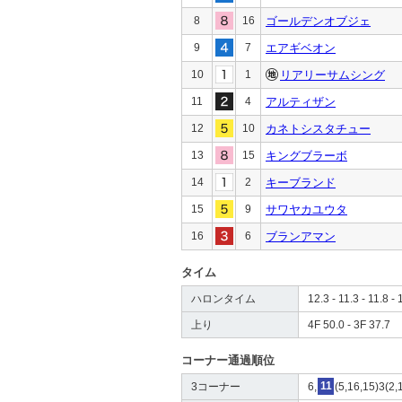
8
16
ゴールデンオブジェ
9
7
エアギベオン
10
1
リアリーサムシング
11
4
アルティザン
12
10
カネトシスタチュー
13
15
キングブラーボ
14
2
キーブランド
15
9
サワヤカユウタ
16
6
ブランアマン
タイム
ハロンタイム
12.3 - 11.3 - 11.8 - 
上り
4F 50.0 - 3F 37.7
コーナー通過順位
3コーナー
6,
11
(5,16,15)3(2,