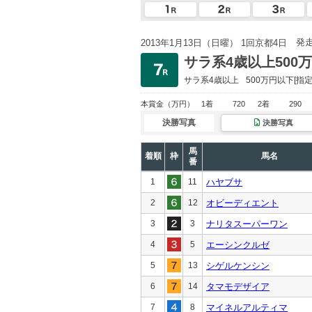
発
2013年1月13日（日曜） 1回京都4日
サラ系4歳以上500
サラ系4歳以上
500万円以下
[指定
本賞金
（万円）
1着
720
2着
290
決勝写真
決勝写真
馬
着順
枠
馬名
番
1
11
ハヤブサ
2
12
オビーディエント
3
3
ナリタスーパーワン
4
5
エーシンクルゼ
5
13
シゲルケンシン
6
14
タマモデザイア
7
8
マイネルアルティマ