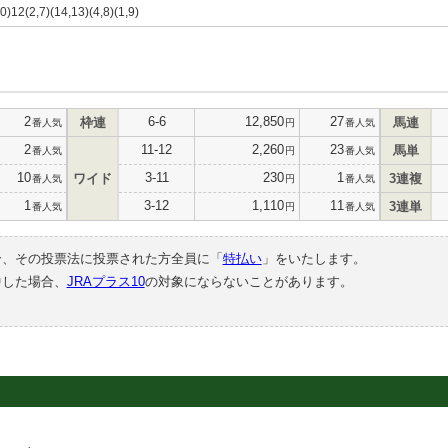
10)12(2,7)(14,13)(4,8)(1,9)
2
6-6
12,850
27
枠連
馬連
番人気
円
番人気
2
11-12
2,260
23
馬単
番人気
円
番人気
10
3-11
230
1
ワイド
3連複
番人気
円
番人気
1
3-12
1,110
11
3連単
番人気
円
番人気
合、その投票法に投票された方全員に「
特払い
」をいたします。
中した場合、
JRAプラス10
の対象にならないことがあります。