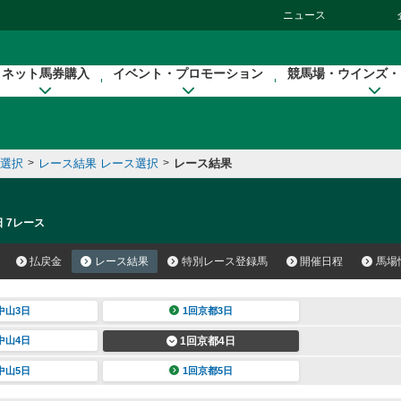
ニュース
ネット馬券購入
イベント・プロモーション
競馬場・ウインズ・
催選択
>
レース結果 レース選択
>
レース結果
日 7レース
払戻金
レース結果
特別レース登録馬
開催日程
馬場
中山3日
1回京都3日
中山4日
1回京都4日
中山5日
1回京都5日