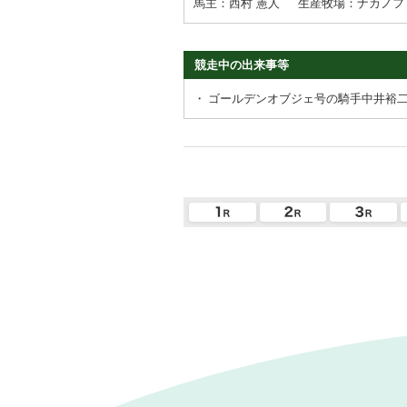
馬主：西村 憲人
生産牧場：ナカノフ
競走中の出来事等
・
ゴールデンオブジェ号の騎手中井裕