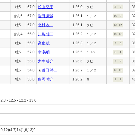
牡5
57.0
松山 弘平
1:26.0
3
クビ
3
2
せん5
57.0
岩田 康誠
1:26.1
3
１／２
10
9
牡5
57.0
北村 友一
1:26.1
3
クビ
13
15
せん4
56.0
川島 信二
1:26.2
3
１／２
10
13
牡4
56.0
高倉 稜
1:26.3
3
１／２
7
6
牡5
57.0
幸 英明
1:26.5
3
１ 1/2
3
4
牡4
56.0
太宰 啓介
1:26.6
3
クビ
7
9
牡5
54.0
▲
菱田 裕二
1:26.7
3
１／２
16
15
牡4
56.0
藤岡 佑介
1:28.2
4
９
1
1
12.3 - 12.5 - 12.2 - 13.0
10,12)(4,7)14(1,8,13)9