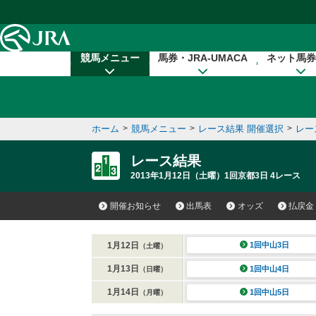
本文へ移動する
競馬メニュー
馬券・JRA-UMACA
ネット馬券
ホーム
>
競馬メニュー
>
レース結果 開催選択
>
レー
レース結果
2013年1月12日（土曜）1回京都3日 4レース
開催お知らせ
出馬表
オッズ
払戻金
1月12日
1回中山3日
（土曜）
1月13日
1回中山4日
（日曜）
1月14日
1回中山5日
（月曜）