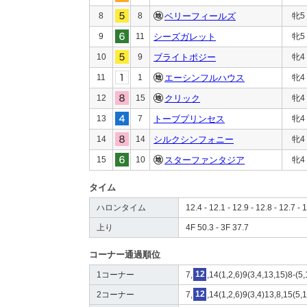
8
8
ベリーフィールズ
牝5
9
11
シーズガレット
牝5
10
9
ブライトポジー
牝4
11
1
エーシンフルハウス
牝4
12
15
クリック
牝4
13
7
トーブプリンセス
牝4
14
14
シルクシンフォニー
牝4
15
10
スターファンタジア
牝4
タイム
ハロンタイム
12.4 - 12.1 - 12.9 - 12.8 - 12.7 - 
上り
4F 50.3 - 3F 37.7
コーナー通過順位
1コーナー
7,
12
,14(1,2,6)9(3,4,13,15)8-(5
2コーナー
7,
12
,14(1,2,6)9(3,4)13,8,15(5,