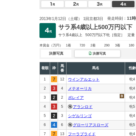
11時
発走時刻：
2013年1月12日（土曜） 1回京都3日
サラ系4歳以上500万円以下
サラ系4歳以上
500万円以下
牝［指定］
定量
本賞金
（万円）
1着
720
2着
290
3着
180
決勝写真
決勝写真
馬
着順
枠
馬名
性齢
番
1
12
ウインアルエット
牝4
2
4
メテオーリカ
牝4
3
2
ポレイア
牝4
4
5
アランロド
牝5
5
3
シゲルリンゴ
牝4
6
6
グローリアスローズ
牝5
7
13
フーラブライド
牝4