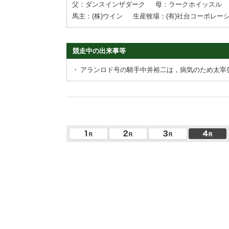
父：ダンスインザダーク
母：ラークホイッスル
馬主：(株)ウイン
生産牧場：(有)社台コーポレー
競走中の出来事等
・
アランロド号の騎手中井裕二は，病気のため太宰