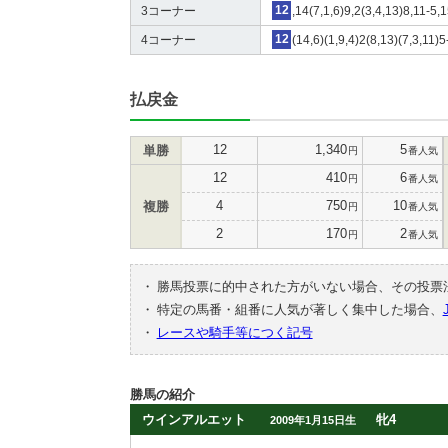
3コーナー
12
,14(7,1,6)9,2(3,4,13)8,11-5,
4コーナー
12
(14,6)(1,9,4)2(8,13)(7,3,11)5
払戻金
12
1,340
5
単勝
円
番人気
12
410
6
円
番人気
4
750
10
複勝
円
番人気
2
170
2
円
番人気
・
勝馬投票に的中された方がいない場合、その投票
・
特定の馬番・組番に人気が著しく集中した場合、
・
レースや騎手等につく記号
勝馬の紹介
ウインアルエット
牝4
2009年1月15日生