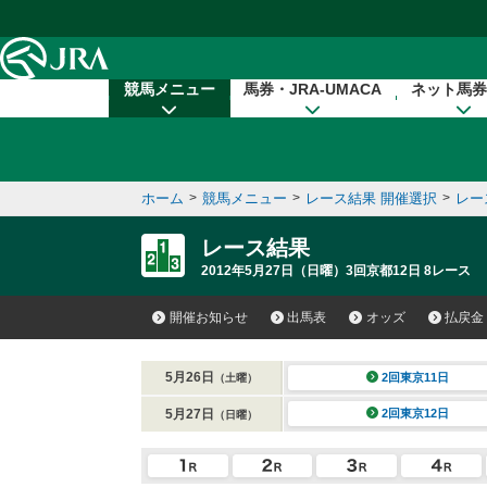
本文へ移動する
競馬メニュー
馬券・JRA-UMACA
ネット馬券
ホーム
>
競馬メニュー
>
レース結果 開催選択
>
レー
レース結果
2012年5月27日（日曜）3回京都12日 8レース
開催お知らせ
出馬表
オッズ
払戻金
5月26日
2回東京11日
（土曜）
5月27日
2回東京12日
（日曜）