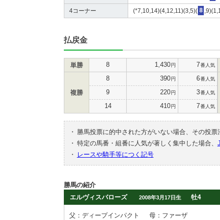
4コーナー
(*7,10,14)(4,12,11)(3,5)(
8
,9)(1,
払戻金
8
1,430
7
単勝
円
番人気
8
390
6
円
番人気
9
220
3
複勝
円
番人気
14
410
7
円
番人気
・
勝馬投票に的中された方がいない場合、その投票
・
特定の馬番・組番に人気が著しく集中した場合、
・
レースや騎手等につく記号
勝馬の紹介
エルヴィスバローズ
牡4
2008年3月17日生
父：ディープインパクト
母：ファーザ