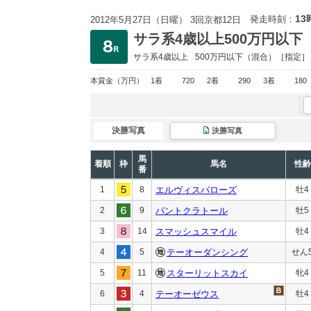
13
発走時刻：
2012年5月27日（日曜） 3回京都12日
サラ系4歳以上500万円以下
サラ系4歳以上
500万円以下
（混合）［指定］
本賞金
（万円）
1着
720
2着
290
3着
180
決勝写真
決勝写真
馬
着順
枠
馬名
性齢
番
1
8
エルヴィスバローズ
牡4
2
9
パントクラトール
牡5
3
14
スマッシュスマイル
牡4
4
5
テーオーダンシング
せん
5
11
スターリットスカイ
牝4
6
4
テーオーゼウス
牡4