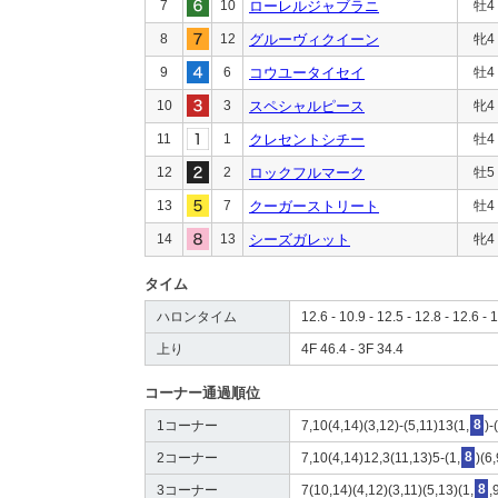
7
10
ローレルジャブラニ
牡4
8
12
グルーヴィクイーン
牝4
9
6
コウユータイセイ
牡4
10
3
スペシャルピース
牝4
11
1
クレセントシチー
牡4
12
2
ロックフルマーク
牡5
13
7
クーガーストリート
牡4
14
13
シーズガレット
牝4
タイム
ハロンタイム
12.6 - 10.9 - 12.5 - 12.8 - 12.6 - 1
上り
4F 46.4 - 3F 34.4
コーナー通過順位
1コーナー
7,10(4,14)(3,12)-(5,11)13(1,
8
)-
2コーナー
7,10(4,14)12,3(11,13)5-(1,
8
)(6
3コーナー
7(10,14)(4,12)(3,11)(5,13)(1,
8
,