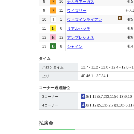
8
10
ナムラアーガス
牡5
9
11
ワイズリー
せん
10
1
ウィズインライアン
牝5
11
6
リアルハヤテ
牡6
12
12
アンプレシオネ
牝6
13
8
シャイン
牡4
タイム
ハロンタイム
12.7 - 11.2 - 12.0 - 12.4 - 12.0 - 1
上り
4F 46.1 - 3F 34.1
コーナー通過順位
3コーナー
4
,8(1,12)5,7,2(3,11)(6,13)9,10
4コーナー
4
,8(1,12)(5,13)(2,7)(3,10)(6,11
払戻金