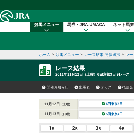
本文へ移動する
競馬メニュー
馬券・JRA-UMACA
ネット馬券
ホーム
>
競馬メニュー
>
レース結果 開催選択
>
レー
レース結果
2011年11月12日（土曜）6回京都3日 9レース
開催お知らせ
出馬表
オッズ
払戻金
11月12日
5回東京3日
（土曜）
11月13日
5回東京4日
（日曜）