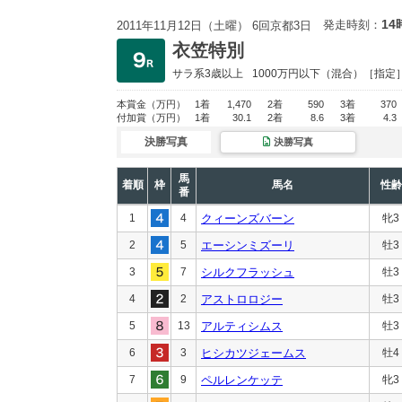
14
発走時刻：
2011年11月12日（土曜） 6回京都3日
衣笠特別
サラ系3歳以上
1000万円以下
（混合）［指定
本賞金
（万円）
1着
1,470
2着
590
3着
370
付加賞
（万円）
1着
30.1
2着
8.6
3着
4.3
決勝写真
決勝写真
馬
着順
枠
馬名
性齢
番
1
4
クィーンズバーン
牝3
2
5
エーシンミズーリ
牡3
3
7
シルクフラッシュ
牡3
4
2
アストロロジー
牡3
5
13
アルティシムス
牡3
6
3
ヒシカツジェームス
牡4
7
9
ペルレンケッテ
牝3