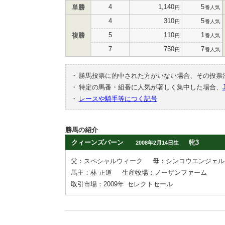
4
1,140
5
単勝
円
番人気
4
310
5
円
番人気
5
110
1
複勝
円
番人気
7
750
7
円
番人気
・
勝馬投票に的中された方がいない場合、その投票
・
特定の馬番・組番に人気が著しく集中した場合、
・
レースや騎手等につく記号
勝馬の紹介
クィーンズバーン
牝3
2008年2月14日生
父：スペシャルウィーク
母：シンコウエンジェル
馬主：林 正道
生産牧場：ノーザンファーム
取引市場：2009年
セレクトセール