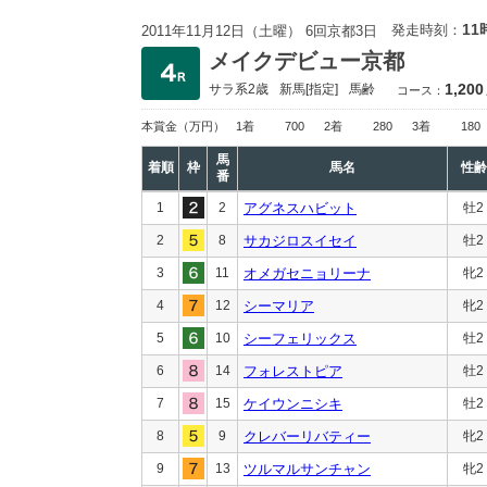
11
発走時刻：
2011年11月12日（土曜） 6回京都3日
メイクデビュー京都
1,200
サラ系2歳
新馬
[指定]
馬齢
コース：
本賞金
（万円）
1着
700
2着
280
3着
180
馬
着順
枠
馬名
性齢
番
1
2
アグネスハビット
牡2
2
8
サカジロスイセイ
牡2
3
11
オメガセニョリーナ
牝2
4
12
シーマリア
牝2
5
10
シーフェリックス
牡2
6
14
フォレストピア
牡2
7
15
ケイウンニシキ
牡2
8
9
クレバーリバティー
牝2
9
13
ツルマルサンチャン
牝2