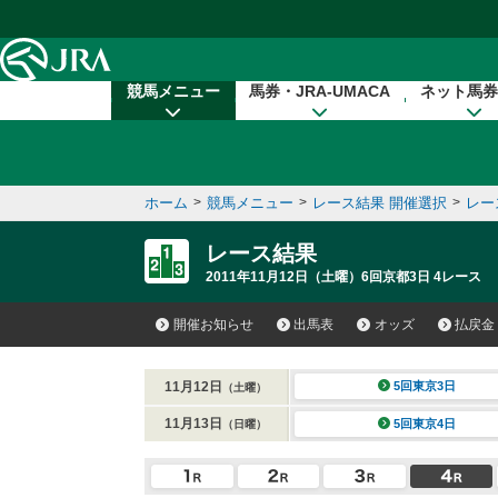
本文へ移動する
競馬メニュー
馬券・JRA-UMACA
ネット馬券
ホーム
>
競馬メニュー
>
レース結果 開催選択
>
レー
レース結果
2011年11月12日（土曜）6回京都3日 4レース
開催お知らせ
出馬表
オッズ
払戻金
11月12日
5回東京3日
（土曜）
11月13日
5回東京4日
（日曜）