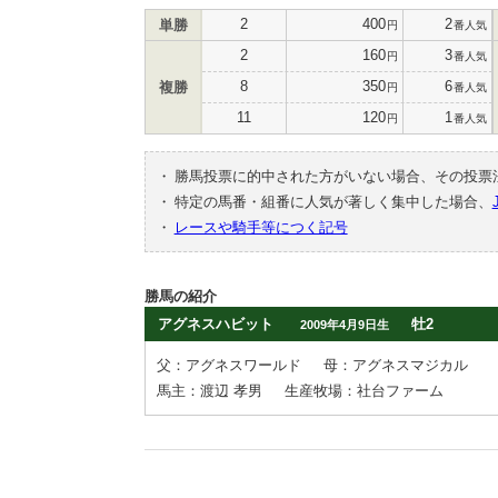
2
400
2
単勝
円
番人気
2
160
3
円
番人気
8
350
6
複勝
円
番人気
11
120
1
円
番人気
・
勝馬投票に的中された方がいない場合、その投票
・
特定の馬番・組番に人気が著しく集中した場合、
・
レースや騎手等につく記号
勝馬の紹介
アグネスハビット
牡2
2009年4月9日生
父：アグネスワールド
母：アグネスマジカル
馬主：渡辺 孝男
生産牧場：社台ファーム