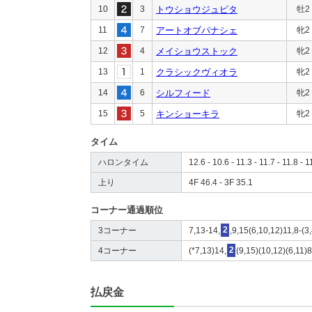
10
3
トウショウジュピタ
牡2
11
7
アートオブパナシェ
牝2
12
4
メイショウストック
牝2
13
1
クラシックヴィオラ
牝2
14
6
シルフィード
牝2
15
5
キンショーキラ
牝2
タイム
ハロンタイム
12.6 - 10.6 - 11.3 - 11.7 - 11.8 - 1
上り
4F 46.4 - 3F 35.1
コーナー通過順位
3コーナー
7,13-14,
2
,9,15(6,10,12)11,8-(3
4コーナー
(*7,13)14,
2
(9,15)(10,12)(6,11)8
払戻金