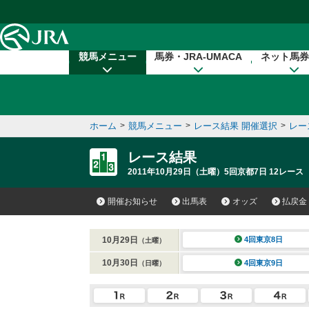
本文へ移動する
競馬メニュー
馬券・JRA-UMACA
ネット馬券
ホーム
>
競馬メニュー
>
レース結果 開催選択
>
レー
レース結果
2011年10月29日（土曜）5回京都7日 12レース
開催お知らせ
出馬表
オッズ
払戻金
10月29日
4回東京8日
（土曜）
10月30日
4回東京9日
（日曜）