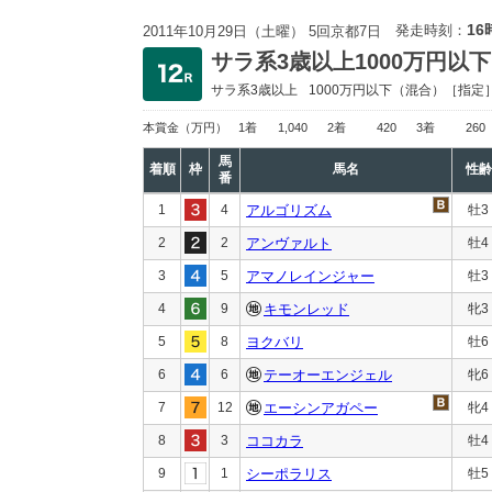
16
発走時刻：
2011年10月29日（土曜） 5回京都7日
サラ系3歳以上1000万円以下
サラ系3歳以上
1000万円以下
（混合）［指定
本賞金
（万円）
1着
1,040
2着
420
3着
260
馬
着順
枠
馬名
性齢
番
1
4
アルゴリズム
牡3
2
2
アンヴァルト
牡4
3
5
アマノレインジャー
牡3
4
9
キモンレッド
牝3
5
8
ヨクバリ
牡6
6
6
テーオーエンジェル
牝6
7
12
エーシンアガペー
牝4
8
3
ココカラ
牡4
9
1
シーポラリス
牡5