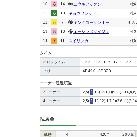
10
14
ユウキアックン
牡6
11
10
キョウワシャドー
牡4
12
7
キングコーリンオー
せん
13
13
エーシンボダイジュ
牡3
14
11
スイリンカ
牝5
タイム
ハロンタイム
12.2 - 11.2 - 11.5 - 12.0 - 12.3 - 1
上り
4F 49.0 - 3F 37.0
コーナー通過順位
3コーナー
2,5(
4
,13)12(1,7)(9,11)3,14(8,6)
4コーナー
2,5(
4
,13,12)(1,7,9)(3,6,11)(8,1
払戻金
4
420
2
単勝
円
番人気