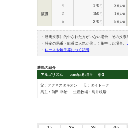
4
170
2
円
番人気
2
150
1
複勝
円
番人気
5
270
5
円
番人気
・
勝馬投票に的中された方がいない場合、その投票
・
特定の馬番・組番に人気が著しく集中した場合、
・
レースや騎手等につく記号
勝馬の紹介
アルゴリズム
牡3
2008年5月2日生
父：アグネスタキオン
母：タイトーク
馬主：前田 幸治
生産牧場：鳥井牧場