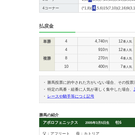
4コーナー
(*1,8)(
4
,5,6)15(7,10)(2,16)9(3,
払戻金
4
4,740
12
単勝
円
番人気
4
910
12
円
番人気
8
270
4
複勝
円
番人気
10
400
7
円
番人気
・
勝馬投票に的中された方がいない場合、その投票
・
特定の馬番・組番に人気が著しく集中した場合、
・
レースや騎手等につく記号
勝馬の紹介
アポロフェニックス
牡6
2005年3月5日生
父：アフリート
母：カトリア