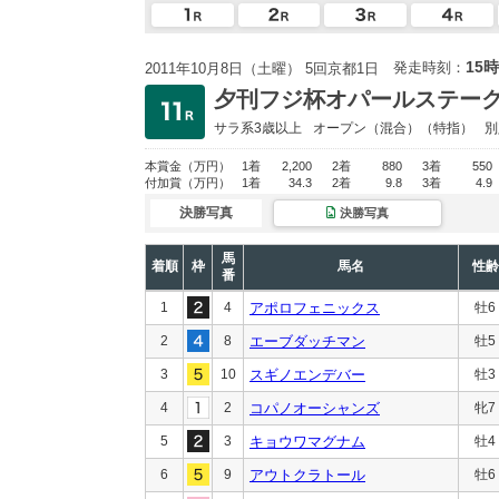
15時
発走時刻：
2011年10月8日（土曜） 5回京都1日
夕刊フジ杯オパールステー
サラ系3歳以上
オープン
（混合）（特指）
別
本賞金
（万円）
1着
2,200
2着
880
3着
550
付加賞
（万円）
1着
34.3
2着
9.8
3着
4.9
決勝写真
決勝写真
馬
着順
枠
馬名
性齢
番
1
4
アポロフェニックス
牡6
2
8
エーブダッチマン
牡5
3
10
スギノエンデバー
牡3
4
2
コパノオーシャンズ
牝7
5
3
キョウワマグナム
牡4
6
9
アウトクラトール
牡6