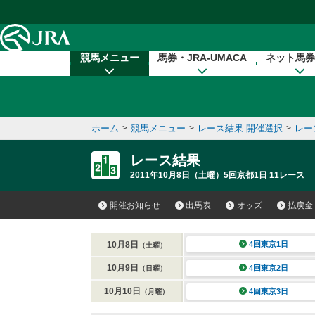
本文へ移動する
競馬メニュー
馬券・JRA-UMACA
ネット馬券
ホーム
>
競馬メニュー
>
レース結果 開催選択
>
レー
レース結果
2011年10月8日（土曜）5回京都1日 11レース
開催お知らせ
出馬表
オッズ
払戻金
10月8日
4回東京1日
（土曜）
10月9日
4回東京2日
（日曜）
10月10日
4回東京3日
（月曜）