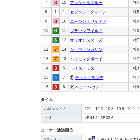
7
15
アンシェルブルー
牝4
8
1
セブンシークィーン
牝5
9
16
エーシンホワイティ
牡4
10
11
ブラウンワイルド
牡3
11
12
オリオンスターズ
牡7
12
14
ショウナンカザン
牡6
13
13
ベイリングボーイ
牡7
14
5
ライステラス
牝3
15
7
モルトグランデ
牡7
16
6
ヘニーハウンド
牡3
タイム
ハロンタイム
12.1 - 10.6 - 10.8 - 10.9 - 10.9 - 
上り
4F 44.4 - 3F 33.6
コーナー通過順位
3コーナー
1,8(
4
,5,6)(7,10,15)(9,16)(2,3)1