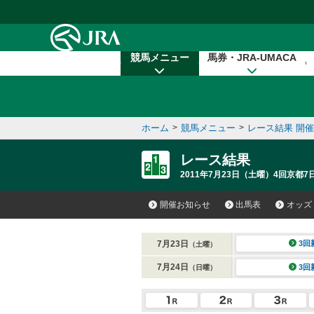
本文へ移動する
競馬メニュー
馬券・JRA-UMACA
ホーム
>
競馬メニュー
>
レース結果 開
レース結果
2011年7月23日（土曜）4回京都7日
開催お知らせ
出馬表
オッズ
7月23日
3回
（土曜）
7月24日
3回
（日曜）