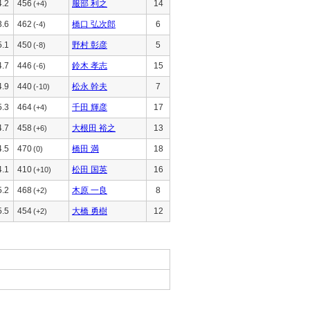
4.2
456
服部 利之
14
(+4)
3.6
462
橋口 弘次郎
6
(-4)
5.1
450
野村 彰彦
5
(-8)
4.7
446
鈴木 孝志
15
(-6)
4.9
440
松永 幹夫
7
(-10)
5.3
464
千田 輝彦
17
(+4)
4.7
458
大根田 裕之
13
(+6)
4.5
470
橋田 満
18
(0)
4.1
410
松田 国英
16
(+10)
5.2
468
木原 一良
8
(+2)
5.5
454
大橋 勇樹
12
(+2)