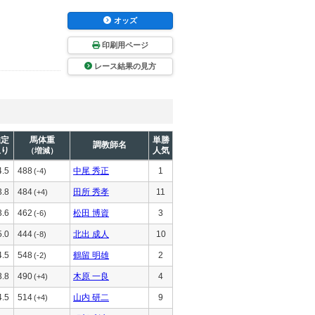
オッズ
印刷用ページ
レース結果の見方
推定
馬体重
単勝
調教師名
上り
人気
（増減）
4.5
488
中尾 秀正
1
(-4)
3.8
484
田所 秀孝
11
(+4)
3.6
462
松田 博資
3
(-6)
5.0
444
北出 成人
10
(-8)
4.5
548
鶴留 明雄
2
(-2)
3.8
490
木原 一良
4
(+4)
4.5
514
山内 研二
9
(+4)