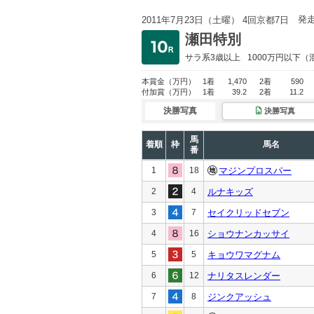
発
2011年7月23日（土曜） 4回京都7日
瀬田特別
サラ系3歳以上
1000万円以下
（
本賞金
（万円）
1着
1,470
2着
590
付加賞
（万円）
1着
39.2
2着
11.2
決勝写真
決勝写真
馬
着順
枠
馬名
番
1
18
マジンプロスパー
2
4
ルナキッズ
3
7
セイクリッドセブン
4
16
ショウナンカッサイ
5
5
キョウワマグナム
6
12
ナリタスレンダー
7
8
ジンクアッシュ