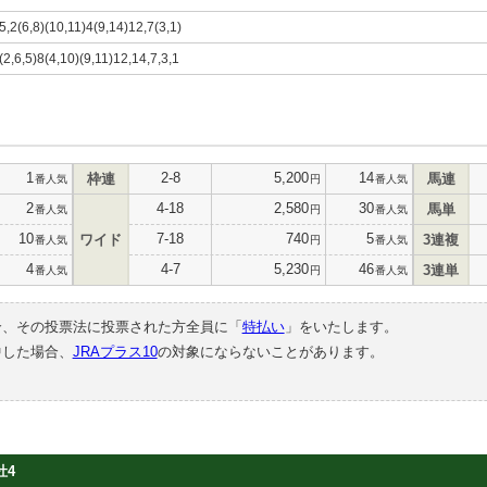
5,2(6,8)(10,11)4(9,14)12,7(3,1)
(2,6,5)8(4,10)(9,11)12,14,7,3,1
1
2-8
5,200
14
枠連
馬連
番人気
円
番人気
2
4-18
2,580
30
馬単
番人気
円
番人気
10
7-18
740
5
ワイド
3連複
番人気
円
番人気
4
4-7
5,230
46
3連単
番人気
円
番人気
合、その投票法に投票された方全員に「
特払い
」をいたします。
中した場合、
JRAプラス10
の対象にならないことがあります。
牡4