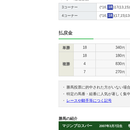
3コーナー
(*16,
18
)17(13,15)
4コーナー
(*16,
18
)(17,15)13
払戻金
18
340
単勝
円
18
180
円
4
830
複勝
円
7
270
円
・
勝馬投票に的中された方がいない場
・
特定の馬番・組番に人気が著しく集
・
レースや騎手等につく記号
勝馬の紹介
マジンプロスパー
2007年3月7日生