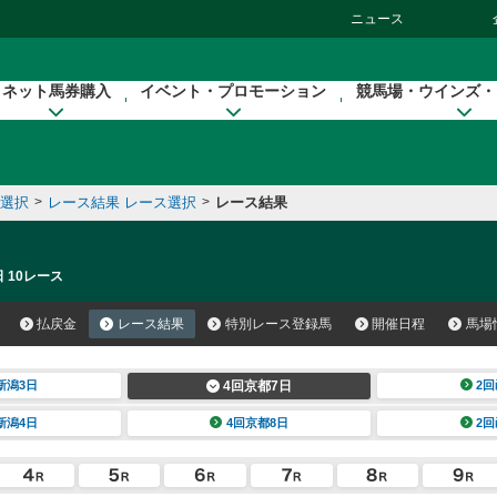
ニュース
ネット馬券購入
イベント・プロモーション
競馬場・ウインズ・
催選択
>
レース結果 レース選択
>
レース結果
 10レース
払戻金
レース結果
特別レース登録馬
開催日程
馬場
新潟3日
4回京都7日
2回
新潟4日
4回京都8日
2回