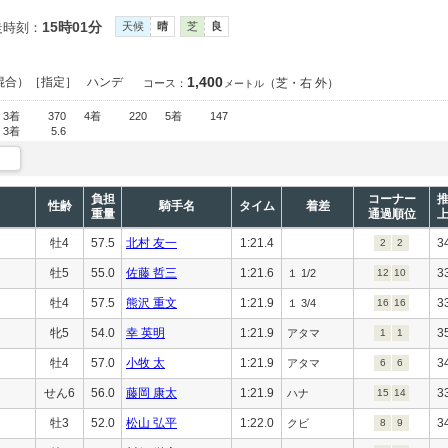
15時01分
走時刻：
天候
晴
芝
良
1,400
混合）［指定］
ハンデ
（芝・右 外）
コース：
メートル
3着
370
4着
220
5着
147
3着
5.6
負担
コーナー
性齢
騎手名
タイム
着差
重量
通過順位
牡4
57.5
北村 友一
1:21.4
3
2
2
牡5
55.0
佐藤 哲三
1:21.6
3
１ 1/2
12
10
牡4
57.5
熊沢 重文
1:21.9
3
１ 3/4
16
16
牝5
54.0
幸 英明
1:21.9
3
アタマ
1
1
牡4
57.0
小牧 太
1:21.9
3
アタマ
6
6
せん6
56.0
藤岡 康太
1:21.9
3
ハナ
15
14
牡3
52.0
松山 弘平
1:22.0
3
クビ
8
9