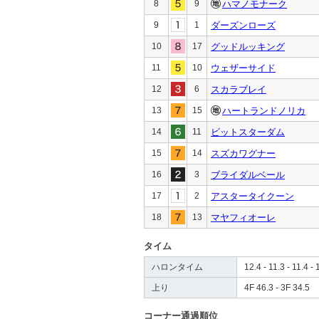
8
9
ハマノモナーク
9
1
ダーズンローズ
10
17
グッドルッキング
11
10
ウェザーサイド
12
6
スカラブレイ
13
15
ハートランドノリカ
14
11
ビットスターダム
15
14
スズカワグナー
16
3
ブライダルベール
17
2
アスタータイクーン
18
13
マヤフィオーレ
タイム
ハロンタイム
12.4 - 11.3 - 11.4 - 
上り
4F 46.3 - 3F 34.5
コーナー通過順位