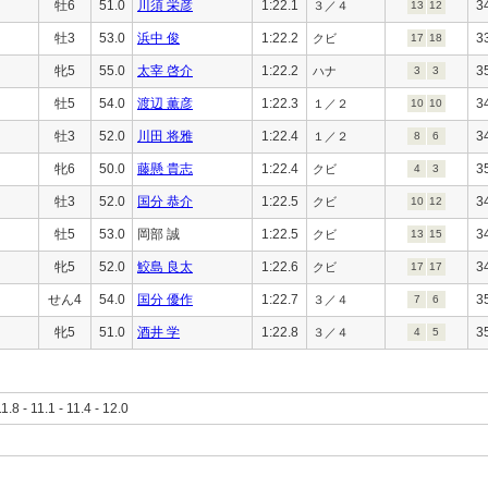
牡6
51.0
川須 栄彦
1:22.1
3
３／４
13
12
牡3
53.0
浜中 俊
1:22.2
3
クビ
17
18
牝5
55.0
太宰 啓介
1:22.2
3
ハナ
3
3
牡5
54.0
渡辺 薫彦
1:22.3
3
１／２
10
10
牡3
52.0
川田 将雅
1:22.4
3
１／２
8
6
牝6
50.0
藤懸 貴志
1:22.4
3
クビ
4
3
牡3
52.0
国分 恭介
1:22.5
3
クビ
10
12
牡5
53.0
岡部 誠
1:22.5
3
クビ
13
15
牝5
52.0
鮫島 良太
1:22.6
3
クビ
17
17
せん4
54.0
国分 優作
1:22.7
3
３／４
7
6
牝5
51.0
酒井 学
1:22.8
3
３／４
4
5
11.8 - 11.1 - 11.4 - 12.0