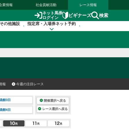
企業情報
社会貢献活動
レース情報
ネット馬券
検索
ビギナーズ
ログイン
その他施設
指定席・入場券ネット予約
情報
今週の注目レース
函館3日
開催選択へ戻る
レース選択へ戻る
函館4日