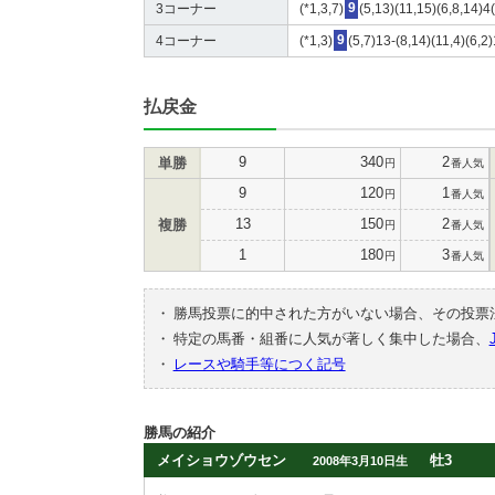
3コーナー
(*1,3,7)
9
(5,13)(11,15)(6,8,14)
4コーナー
(*1,3)
9
(5,7)13-(8,14)(11,4)(6,
払戻金
9
340
2
単勝
円
番人気
9
120
1
円
番人気
13
150
2
複勝
円
番人気
1
180
3
円
番人気
・
勝馬投票に的中された方がいない場合、その投票
・
特定の馬番・組番に人気が著しく集中した場合、
・
レースや騎手等につく記号
勝馬の紹介
メイショウゾウセン
牡3
2008年3月10日生