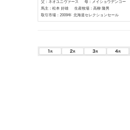
父：ネオユニヴァース
母：メイショウデンコー
馬主：松本 好雄
生産牧場：高柳 隆男
取引市場：2009年
北海道セレクションセール