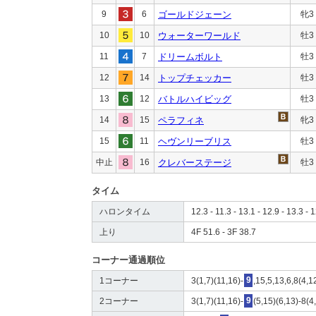
9
6
ゴールドジェーン
牝3
10
10
ウォーターワールド
牡3
11
7
ドリームボルト
牡3
12
14
トップチェッカー
牡3
13
12
バトルハイビッグ
牡3
14
15
ペラフィネ
牝3
15
11
ヘヴンリーブリス
牡3
中止
16
クレバーステージ
牡3
タイム
ハロンタイム
12.3 - 11.3 - 13.1 - 12.9 - 13.3 - 1
上り
4F 51.6 - 3F 38.7
コーナー通過順位
1コーナー
3(1,7)(11,16)-
9
,15,5,13,6,8(4,1
2コーナー
3(1,7)(11,16)-
9
(5,15)(6,13)-8(4