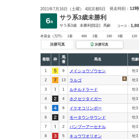
12時
発走時刻：
2011年7月16日（土曜） 4回京都5日
サラ系3歳未勝利
1,8
サラ系3歳
未勝利
[指定]
馬齢
コース：
本賞金
（万円）
1着
480
2着
190
3着
120
決勝写真
決勝写真
馬
着順
枠
馬名
性齢
番
1
9
メイショウゾウセン
牡3
2
13
ラルゴ
牡3
3
1
ルチルドラード
牡3
4
4
ホクセツタイガー
牡3
5
8
イケオコリンボー
牡3
6
3
モータウンサウンド
牡3
7
2
バンブーアーセナル
牡3
8
5
キョウワオリオン
牡3