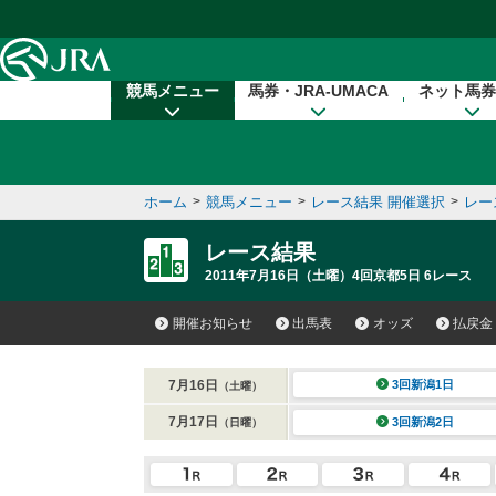
本文へ移動する
競馬メニュー
馬券・JRA-UMACA
ネット馬券
ホーム
>
競馬メニュー
>
レース結果 開催選択
>
レー
レース結果
2011年7月16日（土曜）4回京都5日 6レース
開催お知らせ
出馬表
オッズ
払戻金
7月16日
3回新潟1日
（土曜）
7月17日
3回新潟2日
（日曜）