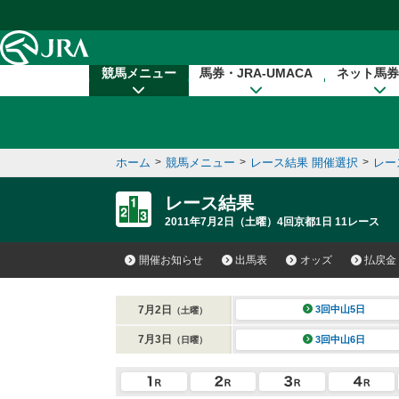
本文へ移動する
競馬メニュー
馬券・JRA-UMACA
ネット馬券
ホーム
>
競馬メニュー
>
レース結果 開催選択
>
レー
レース結果
2011年7月2日（土曜）4回京都1日 11レース
開催お知らせ
出馬表
オッズ
払戻金
7月2日
3回中山5日
（土曜）
7月3日
3回中山6日
（日曜）