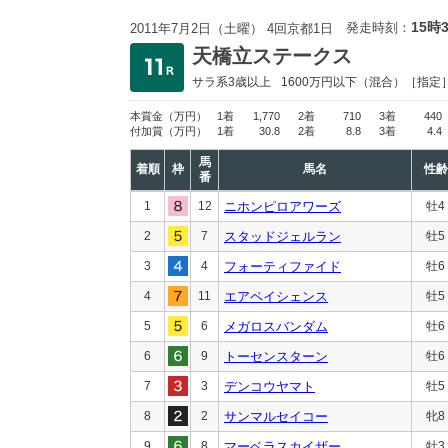
15時
発走時刻：
2011年7月2日（土曜） 4回京都1日
天橋立ステークス
サラ系3歳以上
1600万円以下
（混合）［指定
本賞金
（万円）
1着
1,770
2着
710
3着
440
付加賞
（万円）
1着
30.8
2着
8.8
3着
4.4
馬
着順
枠
馬名
性齢
番
1
12
ニホンピロアワーズ
牡4
2
7
スタッドジェルラン
牡5
3
4
フォーティファイド
牡6
4
11
エアペイシェンス
牡5
5
6
メガロスバンダム
牡6
6
9
トーセンスターン
牡6
7
3
デンコウヤマト
牡5
8
2
サンマルセイコー
牝8
9
8
マーベラスカイザー
牡3