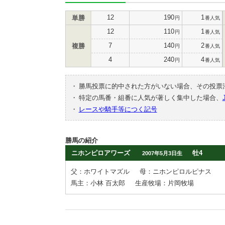
12
190
1
単勝
円
番人気
12
110
1
円
番人気
7
140
2
複勝
円
番人気
4
240
4
円
番人気
・
勝馬投票に的中された方がいない場合、その投票
・
特定の馬番・組番に人気が著しく集中した場合、
・
レースや騎手等につく記号
勝馬の紹介
ニホンピロアワーズ
牡4
2007年5月3日生
父：ホワイトマズル
母：ニホンピロルピナス
馬主：小林 百太郎
生産牧場：片岡牧場