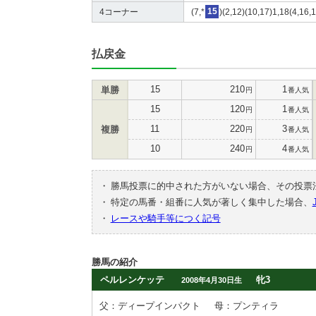
4コーナー
(7,*
15
)(2,12)(10,17)1,18(4,16,1
払戻金
15
210
1
単勝
円
番人気
15
120
1
円
番人気
11
220
3
複勝
円
番人気
10
240
4
円
番人気
・
勝馬投票に的中された方がいない場合、その投票
・
特定の馬番・組番に人気が著しく集中した場合、
・
レースや騎手等につく記号
勝馬の紹介
ペルレンケッテ
牝3
2008年4月30日生
父：ディープインパクト
母：プンティラ