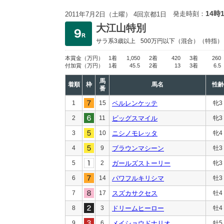
14時
発走時刻：
2011年7月2日（土曜） 4回京都1日
大江山特別
サラ系3歳以上
500万円以下
（混合）（特指）
本賞金
（万円）
1着
1,050
2着
420
3着
260
付加賞
（万円）
1着
45.5
2着
13
3着
6.5
馬
着順
枠
馬名
性齢
番
1
15
ペルレンケッテ
牝3
2
11
ビッグスマイル
牝3
3
10
ニシノモレッタ
牝4
4
9
ブラウンマシーン
牡3
5
2
ガールズストーリー
牝3
6
14
パワフルキリシマ
牡3
7
17
スズカサクセス
牡4
8
3
ドリームヒーロー
牡4
9
6
メイショウドナリオ
牡5