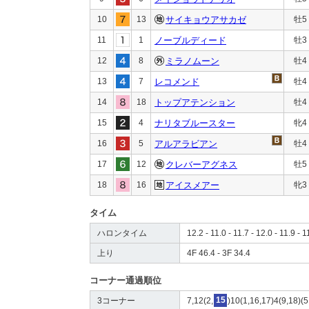
10
13
サイキョウアサカゼ
牡5
11
1
ノーブルディード
牡3
12
8
ミラノムーン
牡4
13
7
レコメンド
牡4
14
18
トップアテンション
牡4
15
4
ナリタブルースター
牝4
16
5
アルアラビアン
牡4
17
12
クレバーアグネス
牡5
18
16
アイスメアー
牝3
タイム
ハロンタイム
12.2 - 11.0 - 11.7 - 12.0 - 11.9 - 1
上り
4F 46.4 - 3F 34.4
コーナー通過順位
3コーナー
7,12(2,
15
)10(1,16,17)4(9,18)(5