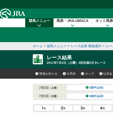
本文へ移動する
競馬メニュー
馬券・JRA-UMACA
ネット馬券
ホーム
>
競馬メニュー
>
レース結果 開催選択
>
レー
レース結果
2011年7月2日（土曜）4回京都1日 9レース
開催お知らせ
出馬表
オッズ
払戻金
7月2日
3回中山5日
（土曜）
7月3日
3回中山6日
（日曜）