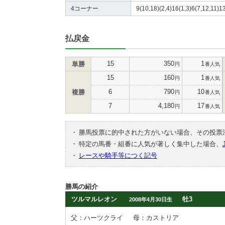
4コーナー
9(10,18)(2,4)16(1,3)6(7,12,11)13
払戻金
15
350
1
単勝
円
番人気
15
160
1
円
番人気
6
790
10
複勝
円
番人気
7
4,180
17
円
番人気
・
勝馬投票に的中された方がいない場合、その投票
・
特定の馬番・組番に人気が著しく集中した場合、
・
レースや騎手等につく記号
勝馬の紹介
ツルマルレオン
牡3
2008年4月30日生
父：ハーツクライ
母：カストリア