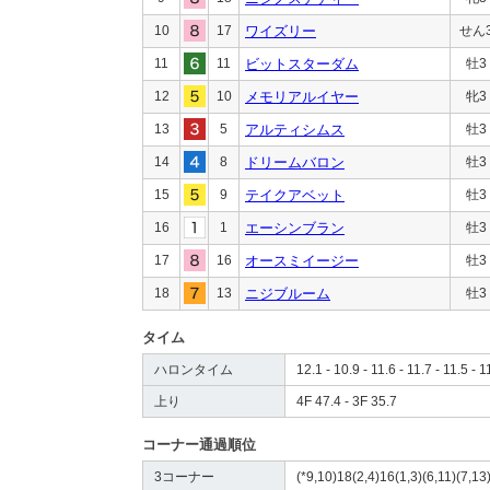
10
17
ワイズリー
せん
11
11
ビットスターダム
牡3
12
10
メモリアルイヤー
牝3
13
5
アルティシムス
牡3
14
8
ドリームバロン
牡3
15
9
テイクアベット
牡3
16
1
エーシンブラン
牡3
17
16
オースミイージー
牡3
18
13
ニジブルーム
牡3
タイム
ハロンタイム
12.1 - 10.9 - 11.6 - 11.7 - 11.5 - 1
上り
4F 47.4 - 3F 35.7
コーナー通過順位
3コーナー
(*9,10)18(2,4)16(1,3)(6,11)(7,13