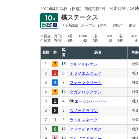
14時
発走時刻：
2011年4月24日（日曜） 3回京都2日
橘ステークス
サラ系3歳
オープン
（混合）（指定）
別定
本賞金
（万円）
1着
1,900
2着
760
3着
480
付加賞
（万円）
1着
42
2着
12
3着
6
馬
着順
枠
馬名
性齢
番
1
15
ツルマルレオン
牡3
2
6
ミヤジエムジェイ
牡3
3
7
ファーマクリーム
牝3
4
14
タガノロックオン
牡3
5
4
エーシンハーバー
牝3
6
3
スノードラゴン
牡3
7
2
ラトルスネーク
牡3
8
12
アドマイヤサガス
牡3
9
18
ニシノステディー
牝3