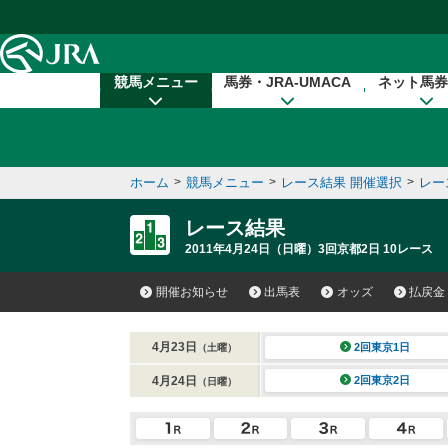
本文へ移動する
競馬メニュー
馬券・JRA-UMACA
ネット馬券
ホーム
>
競馬メニュー
>
レース結果 開催選択
>
レー
レース結果
2011年4月24日（日曜）3回京都2日 10レース
開催お知らせ
出馬表
オッズ
払戻金
4月23日
2回東京1日
（土曜）
4月24日
2回東京2日
（日曜）