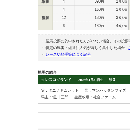
4
390
2
単勝
円
番人気
4
160
1
円
番人気
12
180
3
複勝
円
番人気
6
180
4
円
番人気
・
勝馬投票に的中された方がいない場合、その投票
・
特定の馬番・組番に人気が著しく集中した場合、
・
レースや騎手等につく記号
勝馬の紹介
クレスコグランド
牡3
2008年1月31日生
父：タニノギムレット
母：マンハッタンフィズ
馬主：堀川 三郎
生産牧場：社台ファーム