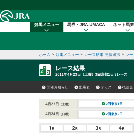
本文へ移動する
競馬メニュー
馬券・JRA-UMACA
ネット馬券
ホーム
>
競馬メニュー
>
レース結果 開催選択
>
レー
レース結果
2011年4月23日（土曜）3回京都1日 8レース
開催お知らせ
出馬表
オッズ
払戻金
4月23日
2回東京1日
（土曜）
4月24日
2回東京2日
（日曜）