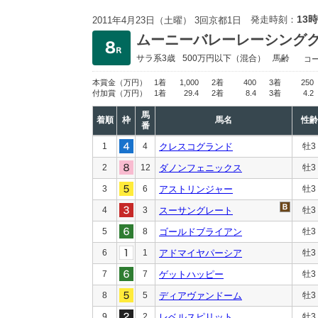
13時
発走時刻：
2011年4月23日（土曜） 3回京都1日
ムーニーバレーレーシング
サラ系3歳
500万円以下
（混合）
馬齢
コ
本賞金
（万円）
1着
1,000
2着
400
3着
250
付加賞
（万円）
1着
29.4
2着
8.4
3着
4.2
馬
着順
枠
馬名
性齢
番
1
4
クレスコグランド
牡3
2
12
ダノンフェニックス
牡3
3
6
アストリンジャー
牡3
4
3
スーサングレート
牡3
5
8
ゴールドブライアン
牡3
6
1
アドマイヤパーシア
牡3
7
7
ゲットハッピー
牡3
8
5
ディアヴァンドーム
牡3
9
2
レベルスピリット
牡3