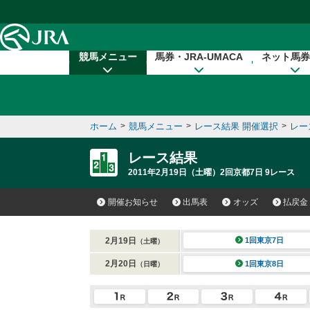
本文へ移動する
競馬メニュー
馬券・JRA-UMACA
ネット馬券
ホーム
>
競馬メニュー
>
レース結果 開催選択
>
レー
レース結果
2011年2月19日（土曜）2回京都7日 9レース
開催お知らせ
出馬表
オッズ
払戻金
2月19日
1回東京7日
（土曜）
2月20日
1回東京8日
（日曜）