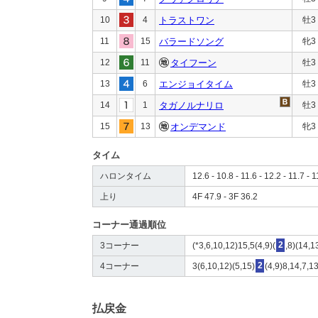
10
4
トラストワン
牡3
11
15
バラードソング
牝3
12
11
タイフーン
牡3
13
6
エンジョイタイム
牡3
14
1
タガノルナリロ
牡3
15
13
オンデマンド
牝3
タイム
ハロンタイム
12.6 - 10.8 - 11.6 - 12.2 - 11.7 - 1
上り
4F 47.9 - 3F 36.2
コーナー通過順位
3コーナー
(*3,6,10,12)15,5(4,9)(
2
,8)(14,1
4コーナー
3(6,10,12)(5,15)
2
(4,9)8,14,7,13
払戻金