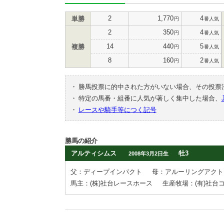
2
1,770
4
単勝
円
番人気
2
350
4
円
番人気
14
440
5
複勝
円
番人気
8
160
2
円
番人気
・
勝馬投票に的中された方がいない場合、その投票
・
特定の馬番・組番に人気が著しく集中した場合、
・
レースや騎手等につく記号
勝馬の紹介
アルティシムス
牡3
2008年3月2日生
父：ディープインパクト
母：アルーリングアクト
馬主：(株)社台レースホース
生産牧場：(有)社台