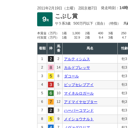
14時
発走時刻：
2011年2月19日（土曜） 2回京都7日
こぶし賞
サラ系3歳
500万円以下
（混合）（特指）
馬
本賞金
（万円）
1着
1,000
2着
400
3着
250
付加賞
（万円）
1着
32.9
2着
9.4
3着
4.7
馬
着順
枠
馬名
性齢
番
1
2
アルティシムス
牡3
2
14
カルドブレッサ
牡3
3
8
ダコール
牡3
4
5
ビップセレブアイ
牡3
5
10
マイネルロガール
牡3
6
12
アドマイヤセプター
牝3
7
3
ハーバーコマンド
牡3
8
9
メイショウナルト
牡3
9
7
ノヴァグロリア
牡3