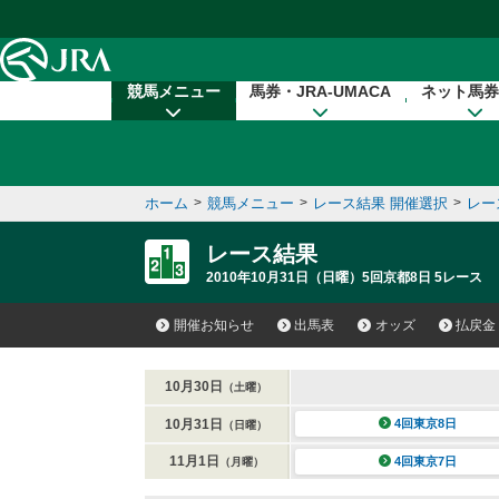
本文へ移動する
競馬メニュー
馬券・JRA-UMACA
ネット馬券
ホーム
>
競馬メニュー
>
レース結果 開催選択
>
レー
レース結果
2010年10月31日（日曜）5回京都8日 5レース
開催お知らせ
出馬表
オッズ
払戻金
10月30日
（土曜）
10月31日
4回東京8日
（日曜）
11月1日
4回東京7日
（月曜）