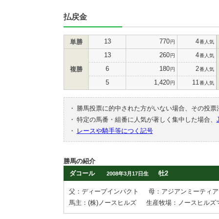
払戻金
13
770
4
単勝
円
番人気
13
260
4
円
番人気
6
180
2
複勝
円
番人気
5
1,420
11
円
番人気
・
勝馬投票に的中された方がいない場合、その投票
・
特定の馬番・組番に人気が著しく集中した場合、
・
レースや騎手等につく記号
勝馬の紹介
ダコール
牡2
2008年3月17日生
父：ディープインパクト
母：アジアンミーティア
馬主：(株)ノースヒルズ
生産牧場：ノースヒルズ