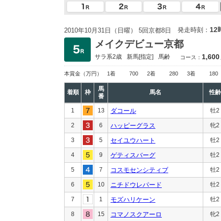
12
発走時刻：
2010年10月31日（日曜） 5回京都8日
メイクデビュー京都
1,600
サラ系2歳
新馬
[指定]
馬齢
コース：
本賞金
（万円）
1着
700
2着
280
3着
180
馬
着順
枠
馬名
性齢
番
1
13
ダコール
牡2
2
6
ハッピーグラス
牝2
3
5
セイユウハート
牡2
4
9
ゲティスバーグ
牡2
5
7
コスモセンシティブ
牡2
6
10
ニチドウレパード
牡2
7
1
モズハリケーン
牡2
8
15
コマノスクアーロ
牝2