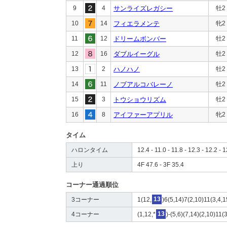
9
4
サンライズレガシー
牡2
10
14
フィエラメンテ
牝2
11
12
ドリームボンバー
牡2
12
16
ダブルイーグル
牡2
13
2
ハノハノ
牡2
14
11
ノブアルコバレーノ
牡2
15
3
トウショウリズム
牡2
16
8
アイファーアプリル
牝2
タイム
ハロンタイム
12.4 - 11.0 - 11.8 - 12.3 - 12.2 - 1
上り
4F 47.6 - 3F 35.4
コーナー通過順位
3コーナー
1(12,
13
)6(5,14)7(2,10)11(3,4,1
4コーナー
(1,12,*
13
)-(5,6)(7,14)(2,10)11(