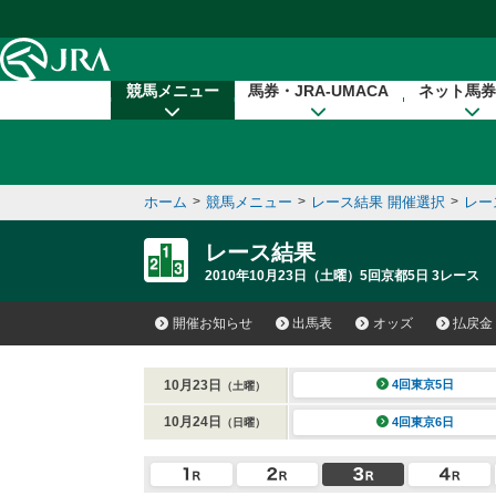
本文へ移動する
競馬メニュー
馬券・JRA-UMACA
ネット馬券
ホーム
>
競馬メニュー
>
レース結果 開催選択
>
レー
レース結果
2010年10月23日（土曜）5回京都5日 3レース
開催お知らせ
出馬表
オッズ
払戻金
10月23日
4回東京5日
（土曜）
10月24日
4回東京6日
（日曜）