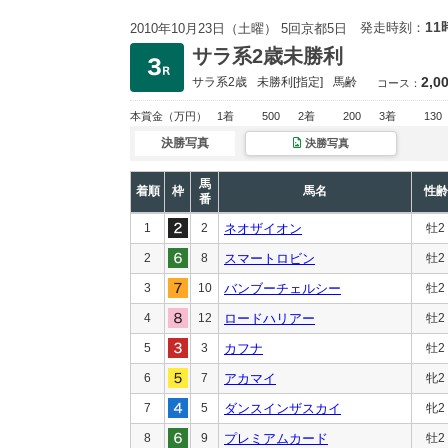
11
発走時刻：
2010年10月23日（土曜） 5回京都5日
サラ系2歳未勝利
2,0
サラ系2歳
未勝利
[指定]
馬齢
コース：
本賞金
（万円）
1着
500
2着
200
3着
130
決勝写真
決勝写真
馬
着順
枠
馬名
性齢
番
1
2
ネオザイオン
牡2
2
8
スマートロビン
牡2
3
10
バンブーチェルシー
牡2
4
12
ロードハリアー
牡2
5
3
カフナ
牡2
6
7
アカマイ
牝2
7
5
ダンスインザスカイ
牝2
8
9
プレミアムカード
牡2