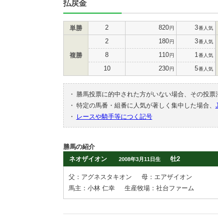
払戻金
2
820
3
単勝
円
番人気
2
180
3
円
番人気
8
110
1
複勝
円
番人気
10
230
5
円
番人気
・
勝馬投票に的中された方がいない場合、その投票
・
特定の馬番・組番に人気が著しく集中した場合、
・
レースや騎手等につく記号
勝馬の紹介
ネオザイオン
牡2
2008年3月11日生
父：アグネスタキオン
母：エアザイオン
馬主：小林 仁幸
生産牧場：社台ファーム