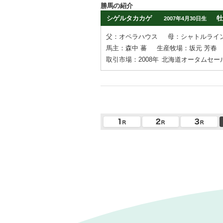
勝馬の紹介
シゲルタカカゲ
牡
2007年4月30日生
父：オペラハウス
母：シャトルライ
馬主：森中 蕃
生産牧場：坂元 芳春
取引市場：2008年
北海道オータムセー