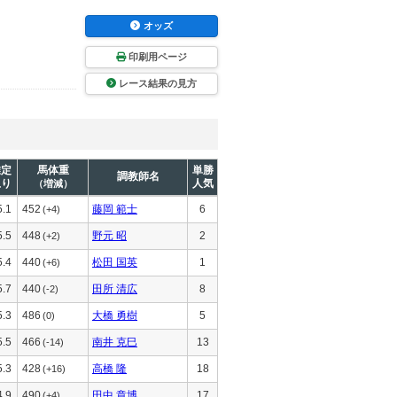
オッズ
印刷用ページ
レース結果の見方
推定
馬体重
単勝
調教師名
上り
人気
（増減）
5.1
452
藤岡 範士
6
(+4)
5.5
448
野元 昭
2
(+2)
5.4
440
松田 国英
1
(+6)
5.7
440
田所 清広
8
(-2)
5.3
486
大橋 勇樹
5
(0)
5.5
466
南井 克巳
13
(-14)
5.3
428
高橋 隆
18
(+16)
4.9
490
田中 章博
17
(+4)