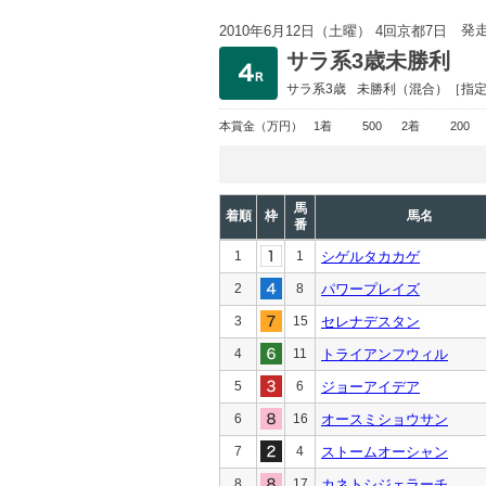
発
2010年6月12日（土曜） 4回京都7日
サラ系3歳未勝利
サラ系3歳
未勝利
（混合）［指
本賞金
（万円）
1着
500
2着
200
馬
着順
枠
馬名
番
1
1
シゲルタカカゲ
2
8
パワープレイズ
3
15
セレナデスタン
4
11
トライアンフウィル
5
6
ジョーアイデア
6
16
オースミショウサン
7
4
ストームオーシャン
8
17
カネトシジェラーチ