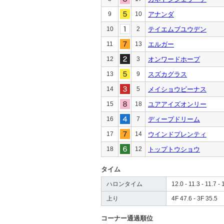
9
10
アナンダ
10
2
テイエムブユウデン
11
13
エルガー
12
3
オンワードホープ
13
9
スズカグラス
14
5
メイショウビーナス
15
18
ユアアイズオンリー
16
7
ディープドリーム
17
14
ウインドプレンティ
18
12
トップトウショウ
タイム
ハロンタイム
12.0 - 11.3 - 11.7 - 
上り
4F 47.6 - 3F 35.5
コーナー通過順位