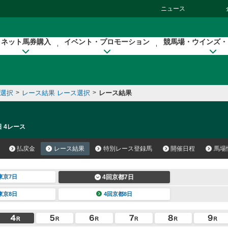
ニュース
ネット馬券購入
イベント・プロモーション
競馬場・ウインズ・
催選択
>
レース結果 レース選択
>
レース結果
日 4レース
払戻金
レース結果
特別レース登録馬
開催日程
馬場
東京7日
4回京都7日
東京8日
4回京都8日