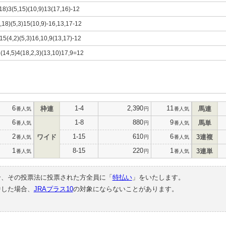
,18)3(5,15)(10,9)13(17,16)-12
2,18)(5,3)15(10,9)-16,13,17-12
)15(4,2)(5,3)16,10,9(13,17)-12
6(14,5)4(18,2,3)(13,10)17,9=12
6
1-4
2,390
11
枠連
馬連
番人気
円
番人気
6
1-8
880
9
馬単
番人気
円
番人気
2
1-15
610
6
ワイド
3連複
番人気
円
番人気
1
8-15
220
1
3連単
番人気
円
番人気
合、その投票法に投票された方全員に「
特払い
」をいたします。
中した場合、
JRAプラス10
の対象にならないことがあります。