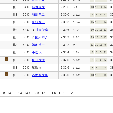
牝3
54.0
藤岡 康太
2:29.6
3
ハナ
13
13
14
14
牡3
56.0
和田 竜二
2:30.0
3
２ 1/2
7
8
9
11
牡3
56.0
岩部 純二
2:30.3
3
１ 3/4
15
16
16
14
牡3
53.0
▲
川須 栄彦
2:30.6
3
１ 3/4
10
10
11
11
牡3
55.0
☆
国分 恭介
2:31.2
3
３ 1/2
13
13
15
17
牝3
54.0
福永 祐一
2:31.2
3
クビ
11
10
11
8
牡3
56.0
小牧 太
2:31.4
3
１ 1/4
7
8
5
11
牡3
56.0
松田 大作
2:32.0
3
３ 1/2
2
2
2
5
牡3
56.0
尾島 徹
2:32.6
3
３ 1/2
3
3
2
8
牡3
56.0
赤木 高太郎
2:33.0
3
２ 1/2
18
18
18
18
12.9 - 13.2 - 13.3 - 13.6 - 13.5 - 12.1 - 11.5 - 11.8 - 12.2