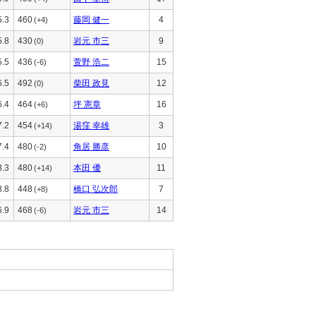
5.3
460
藤岡 健一
4
(+4)
5.8
430
岩元 市三
9
(0)
5.5
436
萱野 浩二
15
(-6)
6.5
492
柴田 政見
12
(0)
6.4
464
坪 憲章
16
(+6)
7.2
454
湯窪 幸雄
3
(+14)
7.4
480
角居 勝彦
10
(-2)
8.3
480
本田 優
11
(+14)
8.8
448
橋口 弘次郎
7
(+8)
6.9
468
岩元 市三
14
(-6)