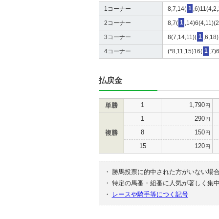
1コーナー
8,7,14(
1
,6)11(4,2
2コーナー
8,7(
1
,14)6(4,11)(
3コーナー
8(7,14,11)(
1
,6,18
4コーナー
(*8,11,15)16(
1
,7)
払戻金
1
1,790
単勝
円
1
290
円
8
150
複勝
円
15
120
円
・
勝馬投票に的中された方がいない場
・
特定の馬番・組番に人気が著しく集
・
レースや騎手等につく記号