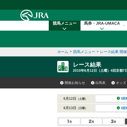
本文へ移動する
競馬メニュー
馬券・JRA-UMACA
ホーム
>
競馬メニュー
>
レース結果 開
レース結果
2010年6月12日（土曜）4回京都7
開催お知らせ
出馬表
オッズ
6月12日
3回
（土曜）
6月13日
3回
（日曜）