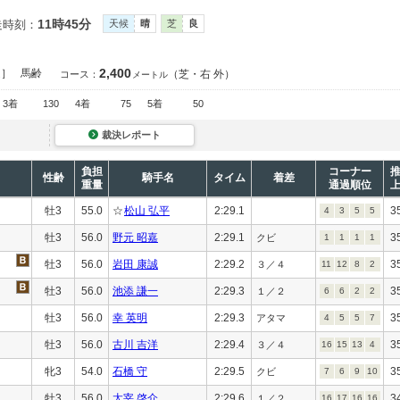
11時45分
走時刻：
天候
晴
芝
良
2,400
定］
馬齢
（芝・右 外）
コース：
メートル
3着
130
4着
75
5着
50
裁決レポート
負担
コーナー
性齢
騎手名
タイム
着差
重量
通過順位
牡3
55.0
☆
松山 弘平
2:29.1
3
4
3
5
5
牡3
56.0
野元 昭嘉
2:29.1
3
クビ
1
1
1
1
牡3
56.0
岩田 康誠
2:29.2
3
３／４
11
12
8
2
牡3
56.0
池添 謙一
2:29.3
3
１／２
6
6
2
2
牡3
56.0
幸 英明
2:29.3
3
アタマ
4
5
5
7
牡3
56.0
古川 吉洋
2:29.4
3
３／４
16
15
13
4
牝3
54.0
石橋 守
2:29.5
3
クビ
7
6
9
10
牡3
56.0
太宰 啓介
2:29.6
3
１／２
16
17
16
16