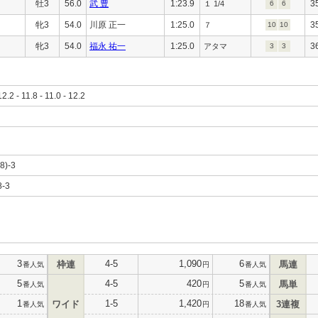
牡3
56.0
武 豊
1:23.9
3
１ 1/4
6
6
牝3
54.0
川原 正一
1:25.0
3
７
10
10
牝3
54.0
福永 祐一
1:25.0
3
アタマ
3
3
12.2 - 11.8 - 11.0 - 12.2
,8)-3
8-3
3
4-5
1,090
6
枠連
馬連
番人気
円
番人気
5
4-5
420
5
馬単
番人気
円
番人気
1
1-5
1,420
18
ワイド
3連複
番人気
円
番人気