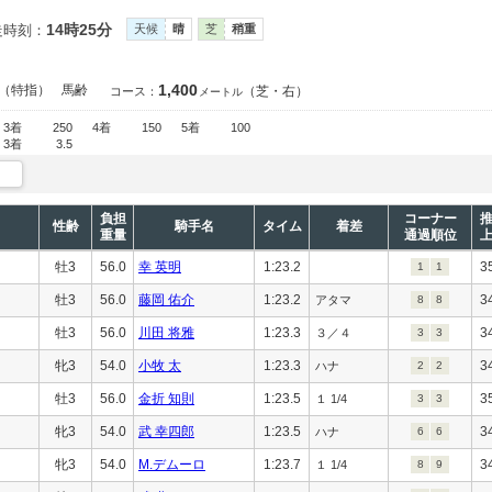
14時25分
走時刻：
天候
晴
芝
稍重
1,400
（特指）
馬齢
（芝・右）
コース：
メートル
3着
250
4着
150
5着
100
3着
3.5
負担
コーナー
性齢
騎手名
タイム
着差
重量
通過順位
牡3
56.0
幸 英明
1:23.2
3
1
1
牡3
56.0
藤岡 佑介
1:23.2
3
アタマ
8
8
牡3
56.0
川田 将雅
1:23.3
3
３／４
3
3
牝3
54.0
小牧 太
1:23.3
3
ハナ
2
2
牡3
56.0
金折 知則
1:23.5
3
１ 1/4
3
3
牝3
54.0
武 幸四郎
1:23.5
3
ハナ
6
6
牝3
54.0
M.デムーロ
1:23.7
3
１ 1/4
8
9