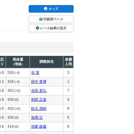
オッズ
印刷用ページ
レース結果の見方
推定
馬体重
単勝
調教師名
上り
人気
（増減）
5.0
530
谷 潔
3
(-4)
4.2
428
田中 章博
1
(-4)
4.8
452
吉田 直弘
7
(+2)
4.9
430
和田 正道
4
(0)
5.0
432
松元 茂樹
9
(+2)
4.8
430
加用 正
5
(0)
4.6
414
領家 政蔵
8
(0)