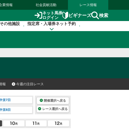
企業情報
社会貢献活動
レース情報
ネット馬券
検索
ビギナーズ
ログイン
その他施設
指定席・入場券ネット予約
情報
今週の注目レース
中京7日
開催選択へ戻る
レース選択へ戻る
中京8日