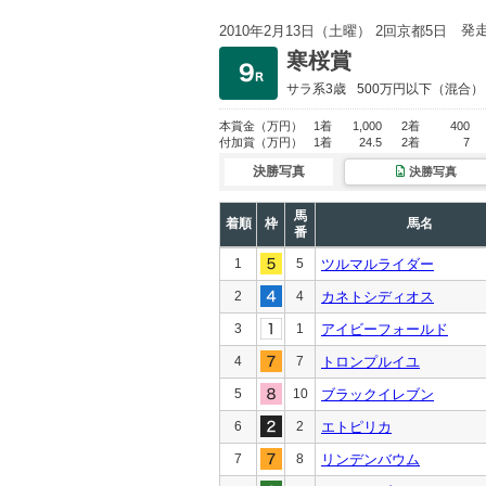
発
2010年2月13日（土曜） 2回京都5日
寒桜賞
サラ系3歳
500万円以下
（混合）
本賞金
（万円）
1着
1,000
2着
400
付加賞
（万円）
1着
24.5
2着
7
決勝写真
決勝写真
馬
着順
枠
馬名
番
1
5
ツルマルライダー
2
4
カネトシディオス
3
1
アイビーフォールド
4
7
トロンプルイユ
5
10
ブラックイレブン
6
2
エトピリカ
7
8
リンデンバウム