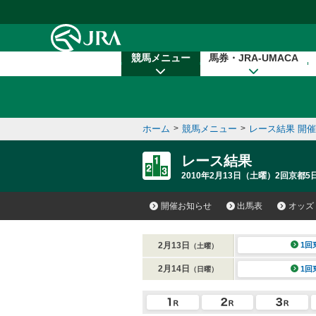
本文へ移動する
競馬メニュー
馬券・JRA-UMACA
ホーム
>
競馬メニュー
>
レース結果 開
レース結果
2010年2月13日（土曜）2回京都5
開催お知らせ
出馬表
オッズ
2月13日
1回
（土曜）
2月14日
1回
（日曜）