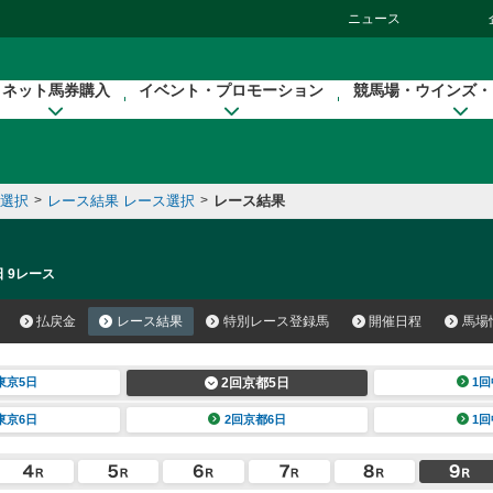
ニュース
ネット馬券購入
イベント・プロモーション
競馬場・ウインズ・
催選択
>
レース結果 レース選択
>
レース結果
日 9レース
払戻金
レース結果
特別レース登録馬
開催日程
馬場
東京5日
2回京都5日
1回
東京6日
2回京都6日
1回