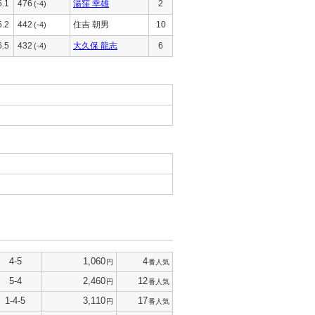
5.1
476
湯窪 幸雄
2
(-4)
5.2
442
住吉 朝男
10
(-4)
6.5
432
大久保 龍志
6
(-4)
4-5
1,060
4
円
番人気
5-4
2,460
12
円
番人気
1-4-5
3,110
17
円
番人気