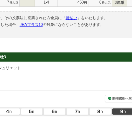
7
1-4
450
6
3連単
番人気
円
番人気
合、その投票法に投票された方全員に「
特払い
」をいたします。
中した場合、
JRAプラス10
の対象にならないことがあります。
牡3
ジュリエット
開催選択へ戻