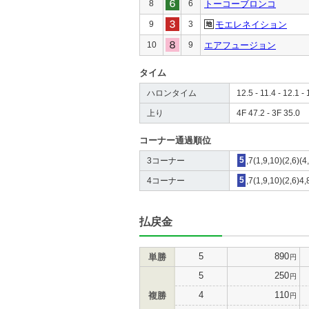
8
6
トーコーブロンコ
9
3
モエレネイション
10
9
エアフュージョン
タイム
ハロンタイム
12.5 - 11.4 - 12.1 - 
上り
4F 47.2 - 3F 35.0
コーナー通過順位
3コーナー
5
,7(1,9,10)(2,6)(4
4コーナー
5
,7(1,9,10)(2,6)4,
払戻金
5
890
単勝
円
5
250
円
4
110
複勝
円