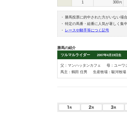
1
300
円
・
勝馬投票に的中された方がいない場
・
特定の馬番・組番に人気が著しく集
・
レースや騎手等につく記号
勝馬の紹介
ツルマルライダー
2007年4月19日生
父：マンハッタンカフェ
母：ユーワ
馬主：鶴田 任男
生産牧場：駿河牧場