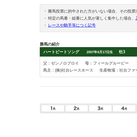
・
勝馬投票に的中された方がいない場合、その投票
・
特定の馬番・組番に人気が著しく集中した場合、
・
レースや騎手等につく記号
勝馬の紹介
ハートビートソング
牡3
2007年4月17日生
父：ゼンノロブロイ
母：フィールグルービー
馬主：(株)社台レースホース
生産牧場：社台ファ