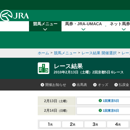
本文へ移動する
競馬メニュー
馬券・JRA-UMACA
ネット馬券
ホーム
>
競馬メニュー
>
レース結果 開催選択
>
レー
レース結果
2010年2月13日（土曜）2回京都5日 6レース
開催お知らせ
出馬表
オッズ
払戻金
2月13日
1回東京5日
（土曜）
2月14日
1回東京6日
（日曜）