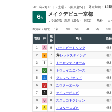
12時
発走時刻：
2010年2月13日（土曜） 2回京都5日
メイクデビュー京都
サラ系3歳
新馬
（混合）［指定］
馬齢
コ
本賞金
（万円）
1着
700
2着
280
3着
180
馬
着順
枠
馬名
性齢
番
1
9
ハートビートソング
牡3
2
7
レッドスティング
牡3
3
1
トーセンディオール
牝3
4
6
トウカイユニバース
牝3
5
4
ダンツペリオッド
牡3
6
3
ユウターエール
牡3
7
2
ケイツーピンガ
牝3
8
8
スズカコネクション
牡3
9
5
ミスタースズカ
牡3