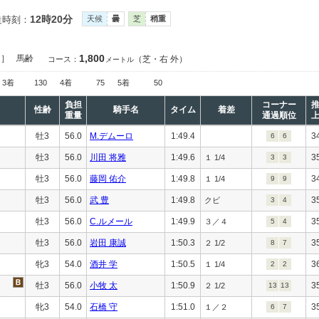
12時20分
走時刻：
天候
曇
芝
稍重
1,800
定］
馬齢
（芝・右 外）
コース：
メートル
3着
130
4着
75
5着
50
負担
コーナー
性齢
騎手名
タイム
着差
重量
通過順位
牡3
56.0
M.デムーロ
1:49.4
3
6
6
牡3
56.0
川田 将雅
1:49.6
3
１ 1/4
3
3
牡3
56.0
藤岡 佑介
1:49.8
3
１ 1/4
9
9
牡3
56.0
武 豊
1:49.8
3
クビ
3
4
牡3
56.0
C.ルメール
1:49.9
3
３／４
5
4
牡3
56.0
岩田 康誠
1:50.3
3
２ 1/2
8
7
牝3
54.0
酒井 学
1:50.5
3
１ 1/4
2
2
牡3
56.0
小牧 太
1:50.9
3
２ 1/2
13
13
牝3
54.0
石橋 守
1:51.0
3
１／２
6
7