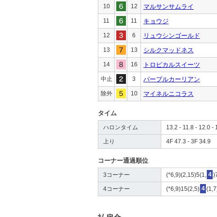
10
12
マルサンサムライ
11
11
キョウジ
12
6
リュウシンゴールド
13
13
シルクマッドネス
14
16
トロピカルスイーツ
中止
3
パープルカーリアン
除外
10
マイネルニコラス
タイム
ハロンタイム
13.2 - 11.8 - 12.0 - 
上り
4F 47.3 - 3F 34.9
コーナー通過順位
3コーナー
(*6,9)(2,15)5(1,
4
)
4コーナー
(*6,9)15(2,5)
4
(1,