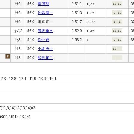
牡3
56.0
幸 英明
1:51.1
3
１／２
12
12
牡3
56.0
池添 謙一
1:51.3
3
１ 1/4
9
10
牡3
56.0
川原 正一
1:51.7
3
２ 1/2
1
1
せん3
56.0
熊沢 重文
1:52.0
3
１ 3/4
13
13
牝3
54.0
浜中 俊
1:53.2
3
７
9
10
牡3
56.0
小坂 忠士
15
牡3
56.0
和田 竜二
12.3 - 12.8 - 12.4 - 11.9 - 10.9 - 12.1
7(11,8,16)12(13,14)=3
7)8(11,16)12(13,14)