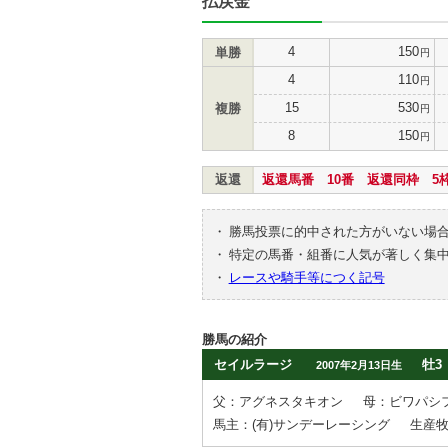
払戻金
4
150
単勝
円
4
110
円
15
530
複勝
円
8
150
円
返還
返還馬番 10番 返還同枠 5
・
勝馬投票に的中された方がいない場
・
特定の馬番・組番に人気が著しく集
・
レースや騎手等につく記号
勝馬の紹介
セイルラージ
牡3
2007年2月13日生
父：アグネスタキオン
母：ビワパシ
馬主：(有)サンデーレーシング
生産牧