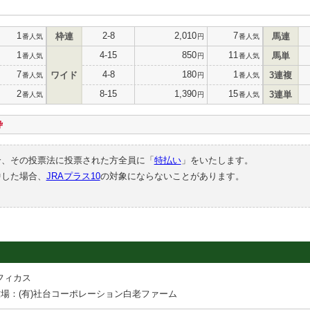
1
2-8
2,010
7
枠連
馬連
番人気
円
番人気
1
4-15
850
11
馬単
番人気
円
番人気
7
4-8
180
1
ワイド
3連複
番人気
円
番人気
2
8-15
1,390
15
3連単
番人気
円
番人気
枠
合、その投票法に投票された方全員に「
特払い
」をいたします。
中した場合、
JRAプラス10
の対象にならないことがあります。
フィカス
場：(有)社台コーポレーション白老ファーム