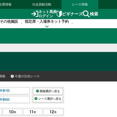
企業情報
社会貢献活動
レース情報
ネット馬券
検索
ビギナーズ
ログイン
その他施設
指定席・入場券ネット予約
情報
今週の注目レース
中京7日
開催選択へ戻る
レース選択へ戻る
中京8日