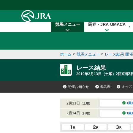
本文へ移動する
競馬メニュー
馬券・JRA-UMACA
ホーム
>
競馬メニュー
>
レース結果 開
レース結果
2010年2月13日（土曜）2回京都5
開催お知らせ
出馬表
オッズ
2月13日
1回
（土曜）
2月14日
1回
（日曜）