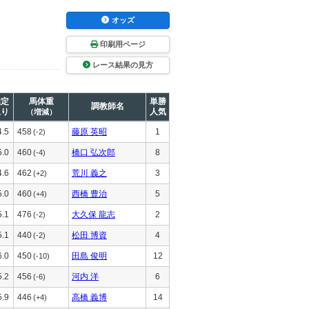
オッズ
印刷用ページ
レース結果の見方
推定
馬体重
単勝
調教師名
上り
人気
（増減）
4.5
458
藤原 英昭
1
(-2)
5.0
460
橋口 弘次郎
8
(-4)
4.6
462
荒川 義之
3
(+2)
5.0
460
西橋 豊治
5
(+4)
5.1
476
大久保 龍志
2
(-2)
5.1
440
松田 博資
4
(-2)
6.0
450
田島 俊明
12
(-10)
5.2
456
河内 洋
6
(-6)
5.9
446
高橋 義博
14
(+4)