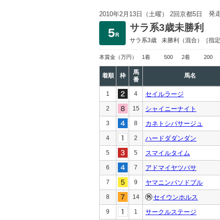
発
2010年2月13日（土曜） 2回京都5日
サラ系3歳未勝利
サラ系3歳
未勝利
（混合）［指
本賞金
（万円）
1着
500
2着
200
馬
着順
枠
馬名
番
1
4
セイルラージ
2
15
シャイニーナイト
3
8
カネトシパサージュ
4
2
ハードダダンダン
5
5
スマイルタイム
6
7
アドマイヤツバサ
7
9
ヤマニンパソドブル
8
14
セイウンホルス
9
1
サークルステージ