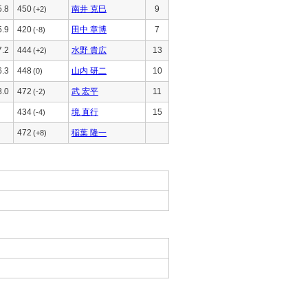
5.8
450
南井 克巳
9
(+2)
5.9
420
田中 章博
7
(-8)
7.2
444
水野 貴広
13
(+2)
6.3
448
山内 研二
10
(0)
8.0
472
武 宏平
11
(-2)
434
境 直行
15
(-4)
472
稲葉 隆一
(+8)