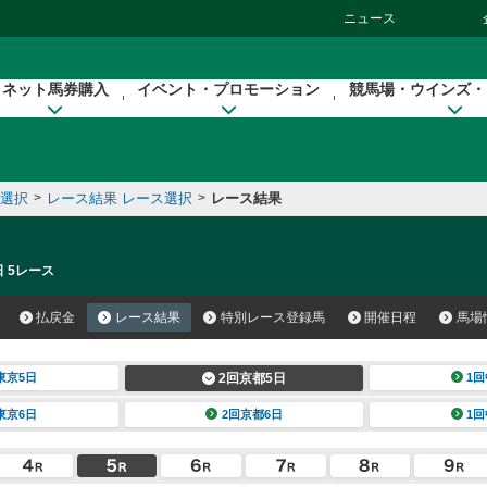
ニュース
ネット馬券購入
イベント・プロモーション
競馬場・ウインズ・
催選択
>
レース結果 レース選択
>
レース結果
日 5レース
払戻金
レース結果
特別レース登録馬
開催日程
馬場
東京5日
2回京都5日
1回
東京6日
2回京都6日
1回