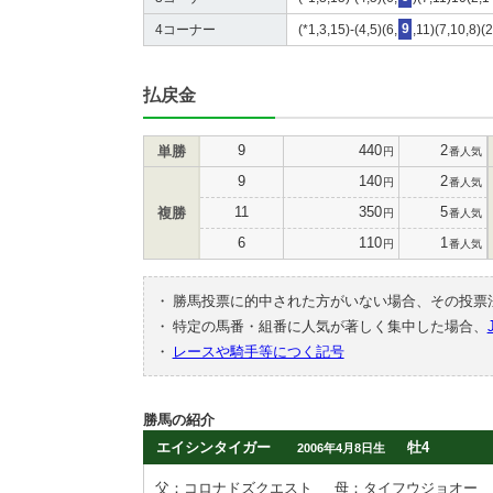
4コーナー
(*1,3,15)-(4,5)(6,
9
,11)(7,10,8)(
払戻金
9
440
2
単勝
円
番人気
9
140
2
円
番人気
11
350
5
複勝
円
番人気
6
110
1
円
番人気
・
勝馬投票に的中された方がいない場合、その投票
・
特定の馬番・組番に人気が著しく集中した場合、
・
レースや騎手等につく記号
勝馬の紹介
エイシンタイガー
牡4
2006年4月8日生
父：コロナドズクエスト
母：タイフウジョオー