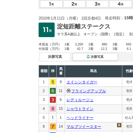
15時
発走時刻：
2010年1月11日（月曜） 1回京都4日
淀短距離ステークス
サラ系4歳以上
オープン
（国際）［指定］
別
本賞金
（万円）
1着
2,200
2着
880
3着
550
付加賞
（万円）
1着
42.7
2着
12.2
3着
6.1
決勝写真
決勝写真
馬
着順
枠
馬名
性齢
番
1
9
エイシンタイガー
牡4
2
11
フライングアップル
牡6
3
6
レディルージュ
牝4
4
15
シャウトライン
牡6
5
1
ヘッドライナー
せん
6
14
マルブツイースター
牡5