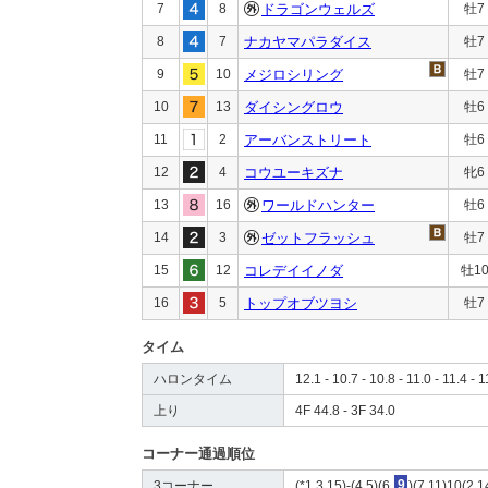
7
8
ドラゴンウェルズ
牡7
8
7
ナカヤマパラダイス
牡7
9
10
メジロシリング
牡7
10
13
ダイシングロウ
牡6
11
2
アーバンストリート
牡6
12
4
コウユーキズナ
牝6
13
16
ワールドハンター
牡6
14
3
ゼットフラッシュ
牡7
15
12
コレデイイノダ
牡1
16
5
トップオブツヨシ
牡7
タイム
ハロンタイム
12.1 - 10.7 - 10.8 - 11.0 - 11.4 - 1
上り
4F 44.8 - 3F 34.0
コーナー通過順位
3コーナー
(*1,3,15)-(4,5)(6,
9
)(7,11)10(2,