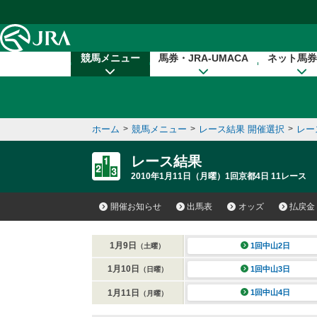
本文へ移動する
競馬メニュー
馬券・JRA-UMACA
ネット馬券
ホーム
>
競馬メニュー
>
レース結果 開催選択
>
レー
レース結果
2010年1月11日（月曜）1回京都4日 11レース
開催お知らせ
出馬表
オッズ
払戻金
1月9日
1回中山2日
（土曜）
1月10日
1回中山3日
（日曜）
1月11日
1回中山4日
（月曜）