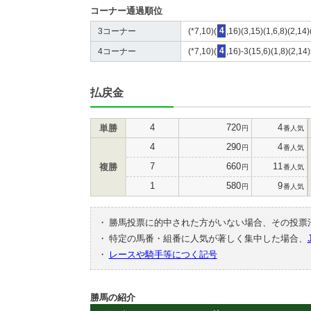
コーナー通過順位
3コーナー
(*7,10)(
4
,16)(3,15)(1,6,8)(2,14
4コーナー
(*7,10)(
4
,16)-3(15,6)(1,8)(2,14
払戻金
4
720
4
単勝
円
番人気
4
290
4
円
番人気
7
660
11
複勝
円
番人気
1
580
9
円
番人気
・
勝馬投票に的中された方がいない場合、その投票
・
特定の馬番・組番に人気が著しく集中した場合、
・
レースや騎手等につく記号
勝馬の紹介