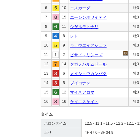
6
10
エスカーダ
牡3
7
15
エーシンホワイティ
牡3
8
11
シゲルモトナリ
牡3
9
8
レト
牡3
10
9
キョウエイアシュラ
牡3
11
2
ピサノユリシーズ
牡3
12
14
タガノパルムドール
牝3
13
6
メイショウカンパク
牡3
14
5
ブイコナン
牡3
15
12
マイネアロマ
牝3
16
16
ケイエスケイト
牡3
タイム
ハロンタイム
12.5 - 11.1 - 11.5 - 12.2 - 12.1 - 1
上り
4F 47.0 - 3F 34.9