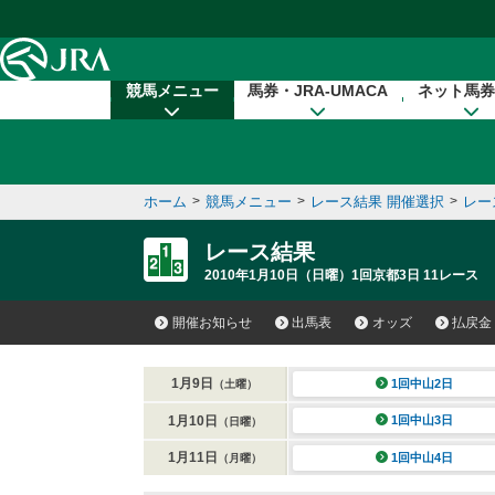
本文へ移動する
競馬メニュー
馬券・JRA-UMACA
ネット馬券
ホーム
>
競馬メニュー
>
レース結果 開催選択
>
レー
レース結果
2010年1月10日（日曜）1回京都3日 11レース
開催お知らせ
出馬表
オッズ
払戻金
1月9日
1回中山2日
（土曜）
1月10日
1回中山3日
（日曜）
1月11日
1回中山4日
（月曜）