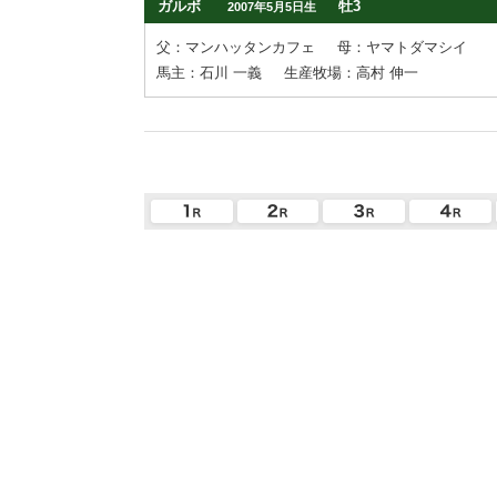
ガルボ
牡3
2007年5月5日生
父：マンハッタンカフェ
母：ヤマトダマシイ
馬主：石川 一義
生産牧場：高村 伸一