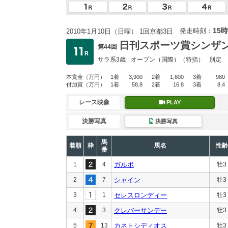
15時
発走時刻：
2010年1月10日（日曜） 1回京都3日
日刊スポーツ賞シンザ
第44回
サラ系3歳
オープン
（国際）（特指）
別定
本賞金
（万円）
1着
3,900
2着
1,600
3着
980
付加賞
（万円）
1着
58.8
2着
16.8
3着
8.4
レース映像
PLAY
決勝写真
決勝写真
馬
着順
枠
馬名
性齢
番
1
4
ガルボ
牡3
2
7
シャイン
牡3
3
1
セレスロンディー
牡3
4
3
クレバーサンデー
牡3
5
13
カネトシディオス
牡3