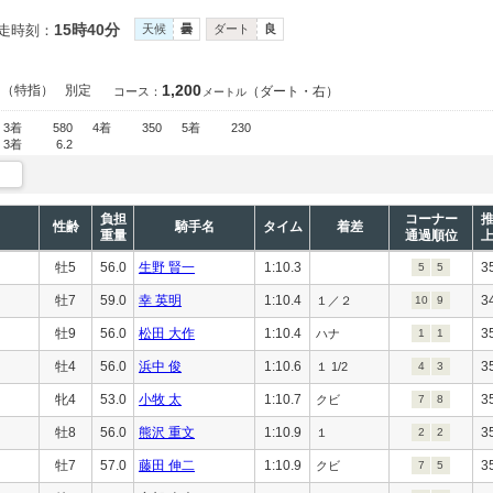
15時40分
走時刻：
天候
曇
ダート
良
1,200
）（特指）
別定
（ダート・右）
コース：
メートル
3着
580
4着
350
5着
230
3着
6.2
負担
コーナー
性齢
騎手名
タイム
着差
重量
通過順位
牡5
56.0
生野 賢一
1:10.3
3
5
5
牡7
59.0
幸 英明
1:10.4
3
１／２
10
9
牡9
56.0
松田 大作
1:10.4
3
ハナ
1
1
牡4
56.0
浜中 俊
1:10.6
3
１ 1/2
4
3
牝4
53.0
小牧 太
1:10.7
3
クビ
7
8
牡8
56.0
熊沢 重文
1:10.9
3
１
2
2
牡7
57.0
藤田 伸二
1:10.9
3
クビ
7
5