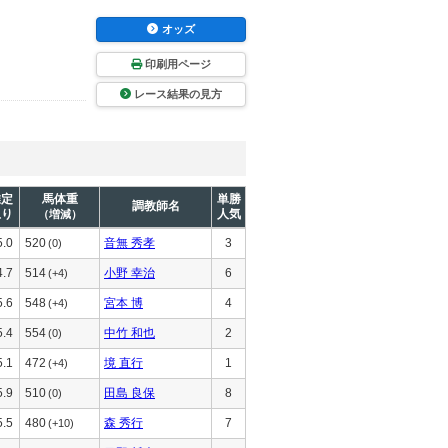
オッズ
印刷用ページ
レース結果の見方
推定
馬体重
単勝
調教師名
上り
人気
（増減）
5.0
520
音無 秀孝
3
(0)
4.7
514
小野 幸治
6
(+4)
5.6
548
宮本 博
4
(+4)
5.4
554
中竹 和也
2
(0)
5.1
472
境 直行
1
(+4)
5.9
510
田島 良保
8
(0)
5.5
480
森 秀行
7
(+10)