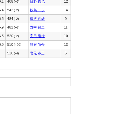
6.1
468
目野 哲也
12
(+6)
5.4
542
鮫島 一歩
14
(-2)
6.5
484
藤沢 則雄
9
(-2)
5.9
482
野中 賢二
11
(+2)
6.5
520
安田 隆行
10
(-2)
6.9
510
須貝 尚介
13
(+20)
516
岩元 市三
5
(-4)