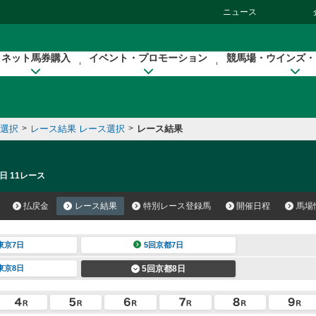
ニュース
ネット馬券購入
イベント・プロモーション
競馬場・ウインズ・
催選択
>
レース結果 レース選択
>
レース結果
日 11レース
払戻金
レース結果
特別レース登録馬
開催日程
馬場
東京7日
5回京都7日
東京8日
5回京都8日