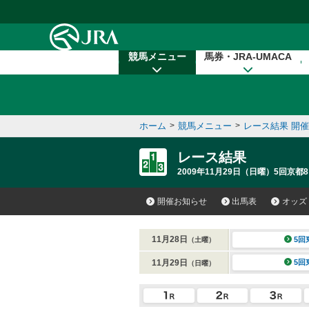
本文へ移動する
競馬メニュー
馬券・JRA-UMACA
ホーム
>
競馬メニュー
>
レース結果 開
レース結果
2009年11月29日（日曜）5回京都8
開催お知らせ
出馬表
オッズ
11月28日
5回
（土曜）
11月29日
5回
（日曜）