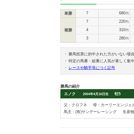
7
680
単勝
円
7
220
円
4
310
複勝
円
3
280
円
・
勝馬投票に的中された方がいない場
・
特定の馬番・組番に人気が著しく集
・
レースや騎手等につく記号
勝馬の紹介
エノク
牡5
2004年4月16日生
父：クロフネ
母：カーリーエンジェ
馬主：(有)サンデーレーシング
生産