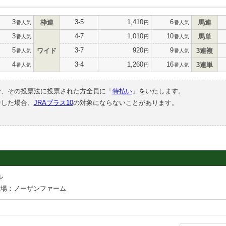
3
3-5
1,410
6
枠連
馬連
番人気
円
番人気
3
4-7
1,010
10
馬単
番人気
円
番人気
5
3-7
920
9
ワイド
3連複
番人気
円
番人気
4
3-4
1,260
16
3連単
番人気
円
番人気
合、その投票法に投票された方全員に「
特払い
」をいたします。
中した場合、
JRAプラス10
の対象にならないことがあります。
ル
牧場：ノーザンファーム