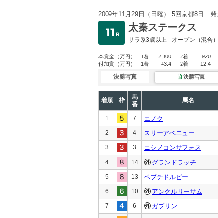
発
2009年11月29日（日曜） 5回京都8日
太秦ステークス
サラ系3歳以上
オープン
（混合
本賞金
（万円）
1着
2,300
2着
920
付加賞
（万円）
1着
43.4
2着
12.4
決勝写真
決勝写真
馬
着順
枠
馬名
番
1
7
エノク
2
4
スリーアベニュー
3
3
ニシノコンサフォス
4
14
グランドラッチ
5
13
ペプチドルビー
6
10
アンクルリーサム
7
6
ガブリン