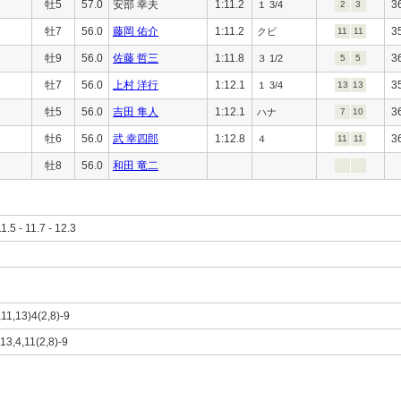
牡5
57.0
安部 幸夫
1:11.2
3
１ 3/4
2
3
牡7
56.0
藤岡 佑介
1:11.2
3
クビ
11
11
牡9
56.0
佐藤 哲三
1:11.8
3
３ 1/2
5
5
牡7
56.0
上村 洋行
1:12.1
3
１ 3/4
13
13
牡5
56.0
吉田 隼人
1:12.1
3
ハナ
7
10
牡6
56.0
武 幸四郎
1:12.8
3
４
11
11
牡8
56.0
和田 竜二
11.5 - 11.7 - 12.3
,11,13)4(2,8)-9
)13,4,11(2,8)-9