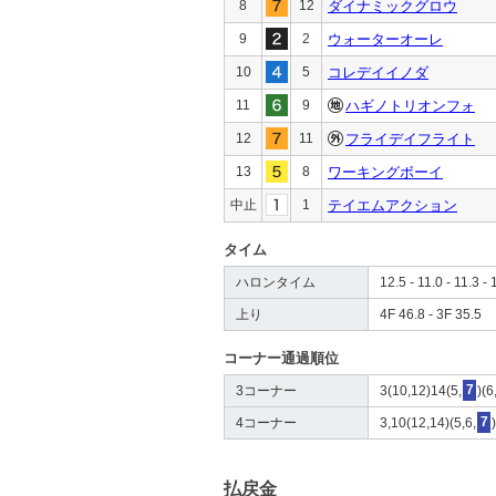
8
12
ダイナミックグロウ
9
2
ウォーターオーレ
10
5
コレデイイノダ
11
9
ハギノトリオンフォ
12
11
フライデイフライト
13
8
ワーキングボーイ
中止
1
テイエムアクション
タイム
ハロンタイム
12.5 - 11.0 - 11.3 - 
上り
4F 46.8 - 3F 35.5
コーナー通過順位
3コーナー
3(10,12)14(5,
7
)(6
4コーナー
3,10(12,14)(5,6,
7
払戻金