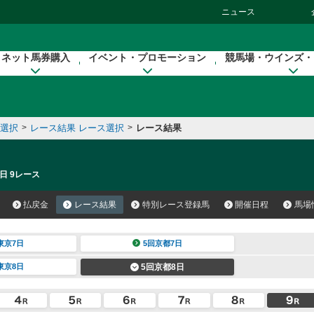
ニュース
ネット馬券購入
イベント・プロモーション
競馬場・ウインズ・
催選択
>
レース結果 レース選択
>
レース結果
日 9レース
払戻金
レース結果
特別レース登録馬
開催日程
馬場
東京7日
5回京都7日
東京8日
5回京都8日