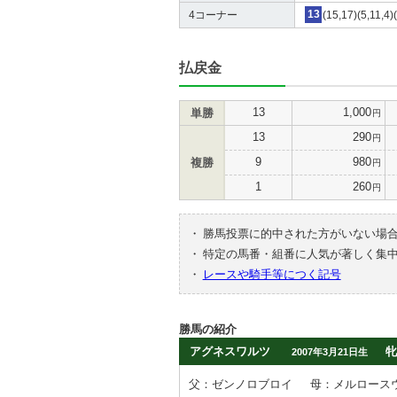
4コーナー
13
(15,17)(5,11,4)
払戻金
13
1,000
単勝
円
13
290
円
9
980
複勝
円
1
260
円
・
勝馬投票に的中された方がいない場
・
特定の馬番・組番に人気が著しく集
・
レースや騎手等につく記号
勝馬の紹介
アグネスワルツ
牝
2007年3月21日生
父：ゼンノロブロイ
母：メルロース