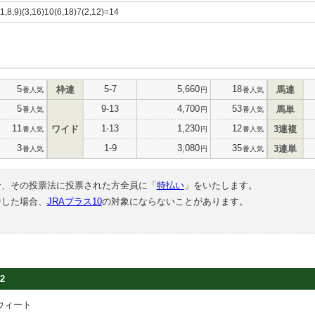
(1,8,9)(3,16)10(6,18)7(2,12)=14
5
5-7
5,660
18
枠連
馬連
番人気
円
番人気
5
9-13
4,700
53
馬単
番人気
円
番人気
11
1-13
1,230
12
ワイド
3連複
番人気
円
番人気
3
1-9
3,080
35
3連単
番人気
円
番人気
合、その投票法に投票された方全員に「
特払い
」をいたします。
中した場合、
JRAプラス10
の対象にならないことがあります。
2
ウィート