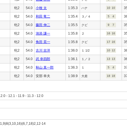
牝2
54.0
小牧 太
1:35.3
3
ハナ
10
10
牝2
54.0
和田 竜二
1:35.4
3
３／４
5
4
牝2
54.0
藤田 伸二
1:35.5
3
クビ
9
7
牝2
54.0
池添 謙一
1:35.8
3
２
16
16
牝2
54.0
角田 晃一
1:35.8
3
クビ
17
16
牝2
54.0
古川 吉洋
1:36.0
3
１ 1/2
10
12
牝2
54.0
武 幸四郎
1:36.1
3
１／２
13
13
牝2
54.0
秋山 真一郎
1:36.3
3
１
5
4
牝2
54.0
安部 幸夫
1:38.9
3
大差
18
18
12.0 - 12.1 - 11.9 - 11.3 - 12.0
(1,9)8(3,10,16)(6,7,18)2,12-14