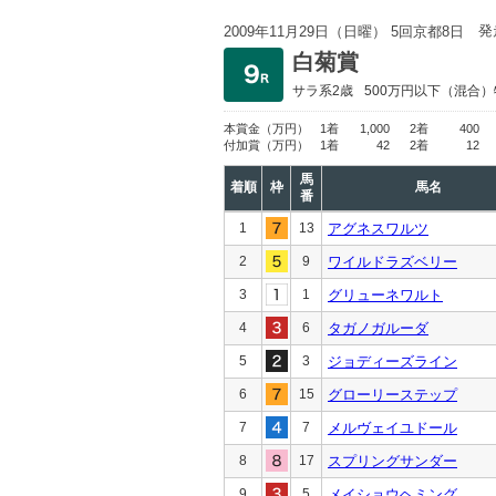
発
2009年11月29日（日曜） 5回京都8日
白菊賞
サラ系2歳
500万円以下
（混合）
本賞金
（万円）
1着
1,000
2着
400
付加賞
（万円）
1着
42
2着
12
馬
着順
枠
馬名
番
1
13
アグネスワルツ
2
9
ワイルドラズベリー
3
1
グリューネワルト
4
6
タガノガルーダ
5
3
ジョディーズライン
6
15
グローリーステップ
7
7
メルヴェイユドール
8
17
スプリングサンダー
9
5
メイショウヘミング