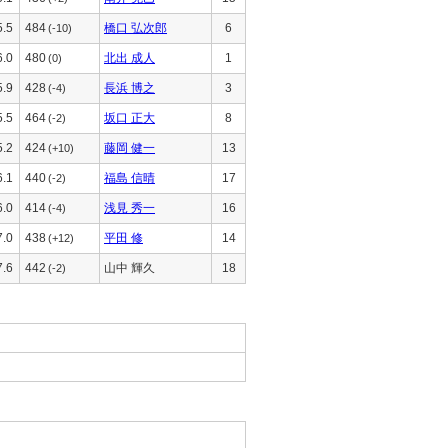
5.5
484
橋口 弘次郎
6
(-10)
6.0
480
北出 成人
1
(0)
5.9
428
長浜 博之
3
(-4)
5.5
464
坂口 正大
8
(-2)
5.2
424
藤岡 健一
13
(+10)
6.1
440
福島 信晴
17
(-2)
6.0
414
浅見 秀一
16
(-4)
7.0
438
平田 修
14
(+12)
7.6
442
山中 輝久
18
(-2)