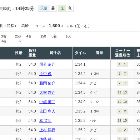
14時25分
走時刻：
天候
曇
芝
良
1,600
牝（特指）
馬齢
（芝・右）
コース：
メートル
3着
250
4着
150
5着
100
3着
6
負担
コーナー
性齢
騎手名
タイム
着差
重量
通過順位
牝2
54.0
国分 恭介
1:34.1
3
1
1
牝2
54.0
浜中 俊
1:34.4
3
１ 3/4
7
7
牝2
54.0
藤岡 佑介
1:34.4
3
クビ
7
7
牝2
54.0
太宰 啓介
1:34.5
3
クビ
13
13
牝2
54.0
中舘 英二
1:34.9
3
２ 1/2
10
10
牝2
54.0
吉田 隼人
1:35.2
3
１ 3/4
2
2
牝2
54.0
幸 英明
1:35.2
3
ハナ
13
15
牝2
54.0
上村 洋行
1:35.2
3
クビ
3
2
牝2
54.0
佐藤 哲三
1:35.3
3
クビ
3
4