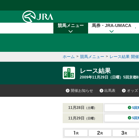
本文へ移動する
競馬メニュー
馬券・JRA-UMACA
ホーム
>
競馬メニュー
>
レース結果 開
レース結果
2009年11月29日（日曜）5回京都8
開催お知らせ
出馬表
オッズ
11月28日
5回
（土曜）
11月29日
5回
（日曜）