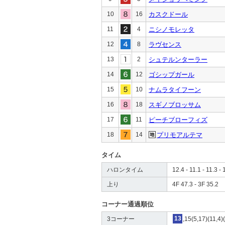
10
16
カスクドール
11
4
ニシノモレッタ
12
8
ラヴセンス
13
2
シュテルンターラー
14
12
ゴシップガール
15
10
ナムラタイフーン
16
18
スギノブロッサム
17
11
ピーチブローフィズ
18
14
プリモアルテマ
タイム
ハロンタイム
12.4 - 11.1 - 11.3 - 
上り
4F 47.3 - 3F 35.2
コーナー通過順位
3コーナー
13
,15(5,17)(11,4)