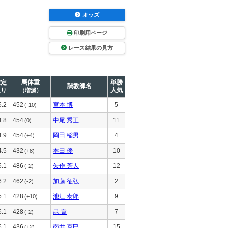
オッズ
印刷用ページ
レース結果の見方
推定
馬体重
単勝
調教師名
上り
人気
（増減）
5.2
452
宮本 博
5
(-10)
4.8
454
中尾 秀正
11
(0)
4.9
454
岡田 稲男
4
(+4)
4.5
432
本田 優
10
(+8)
5.1
486
矢作 芳人
12
(-2)
6.2
462
加藤 征弘
2
(-2)
5.1
428
池江 泰郎
9
(+10)
6.1
428
昆 貢
7
(-2)
6.1
436
南井 克巳
15
(+2)