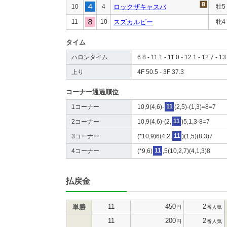
10
4
ロックザキャスバ
牡5
11
10
スズカルビー
牝4
タイム
ハロンタイム
6.8 - 11.1 - 11.0 - 12.1 - 12.7 - 13
上り
4F 50.5 - 3F 37.3
コーナー通過順位
1コーナー
10,9(4,6)-
11
(2,5)-(1,3)=8=7
2コーナー
10,9(4,6)-(2,
11
)5,1,3-8=7
3コーナー
(*10,9)6(4,2,
11
)(1,5)(8,3)7
4コーナー
(*9,6)
11
,5(10,2,7)(4,1,3)8
払戻金
11
450
2
単勝
円
番人気
11
200
2
円
番人気