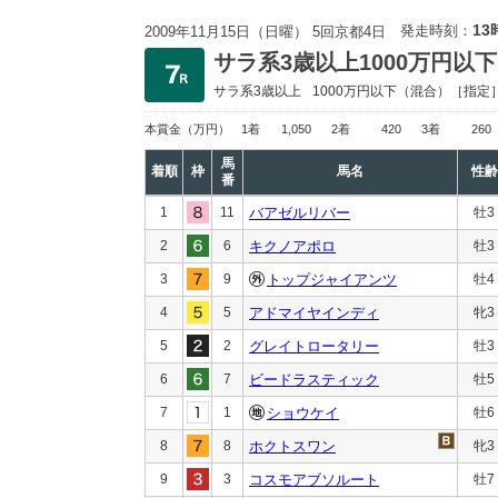
13
発走時刻：
2009年11月15日（日曜） 5回京都4日
サラ系3歳以上1000万円以下
サラ系3歳以上
1000万円以下
（混合）［指定
本賞金
（万円）
1着
1,050
2着
420
3着
260
馬
着順
枠
馬名
性齢
番
1
11
バアゼルリバー
牡3
2
6
キクノアポロ
牡3
3
9
トップジャイアンツ
牡4
4
5
アドマイヤインディ
牝3
5
2
グレイトロータリー
牡3
6
7
ビードラスティック
牡5
7
1
ショウケイ
牡6
8
8
ホクトスワン
牝3
9
3
コスモアブソルート
牡7