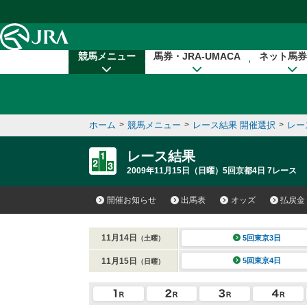
本文へ移動する
競馬メニュー
馬券・JRA-UMACA
ネット馬券
ホーム
>
競馬メニュー
>
レース結果 開催選択
>
レー
レース結果
2009年11月15日（日曜）5回京都4日 7レース
開催お知らせ
出馬表
オッズ
払戻金
11月14日
5回東京3日
（土曜）
11月15日
5回東京4日
（日曜）