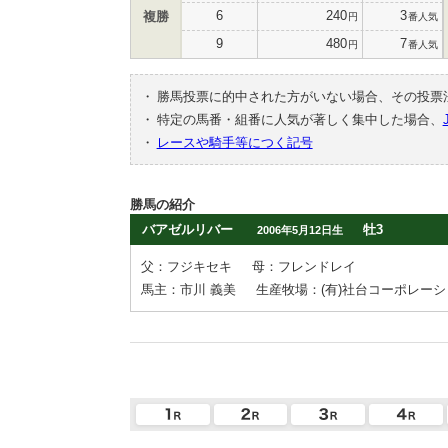
6
240
3
複勝
円
番人気
9
480
7
円
番人気
・
勝馬投票に的中された方がいない場合、その投票
・
特定の馬番・組番に人気が著しく集中した場合、
・
レースや騎手等につく記号
勝馬の紹介
バアゼルリバー
牡3
2006年5月12日生
父：フジキセキ
母：フレンドレイ
馬主：市川 義美
生産牧場：(有)社台コーポレー