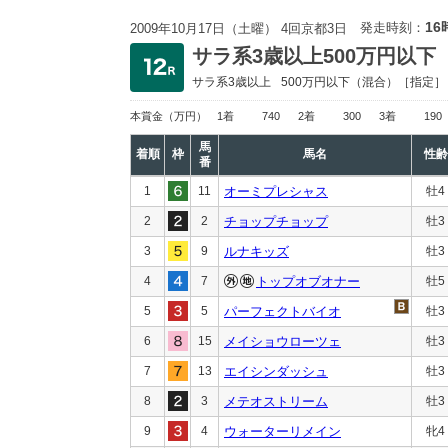
16
発走時刻：
2009年10月17日（土曜） 4回京都3日
サラ系3歳以上500万円以下
サラ系3歳以上
500万円以下
（混合）［指定］
本賞金
（万円）
1着
740
2着
300
3着
190
馬
着順
枠
馬名
性齢
番
1
11
オーミプレシャス
牡4
2
2
チョップチョップ
牡3
3
9
ルナキッズ
牡3
4
7
トップオブオナー
牡5
5
5
パーフェクトバイオ
牡3
6
15
メイショウローツェ
牡3
7
13
エイシンダッシュ
牡3
8
3
メテオストリーム
牡3
9
4
ウォーターリメイン
牝4