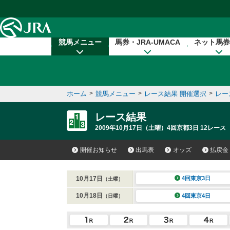
本文へ移動する
競馬メニュー
馬券・JRA-UMACA
ネット馬券
ホーム
>
競馬メニュー
>
レース結果 開催選択
>
レー
レース結果
2009年10月17日（土曜）4回京都3日 12レース
開催お知らせ
出馬表
オッズ
払戻金
10月17日
4回東京3日
（土曜）
10月18日
4回東京4日
（日曜）