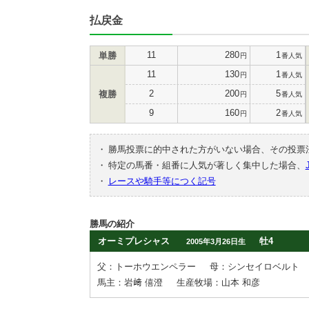
払戻金
11
280
1
単勝
円
番人気
11
130
1
円
番人気
2
200
5
複勝
円
番人気
9
160
2
円
番人気
・
勝馬投票に的中された方がいない場合、その投票
・
特定の馬番・組番に人気が著しく集中した場合、
・
レースや騎手等につく記号
勝馬の紹介
オーミプレシャス
牡4
2005年3月26日生
父：トーホウエンペラー
母：シンセイロベルト
馬主：岩﨑 僖澄
生産牧場：山本 和彦