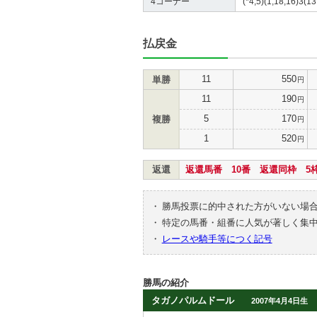
4コーナー
(*4,5)(1,18,16)3(13
払戻金
11
550
単勝
円
11
190
円
5
170
複勝
円
1
520
円
返還
返還馬番 10番 返還同枠 5
・
勝馬投票に的中された方がいない場
・
特定の馬番・組番に人気が著しく集
・
レースや騎手等につく記号
勝馬の紹介
タガノパルムドール
2007年4月4日生