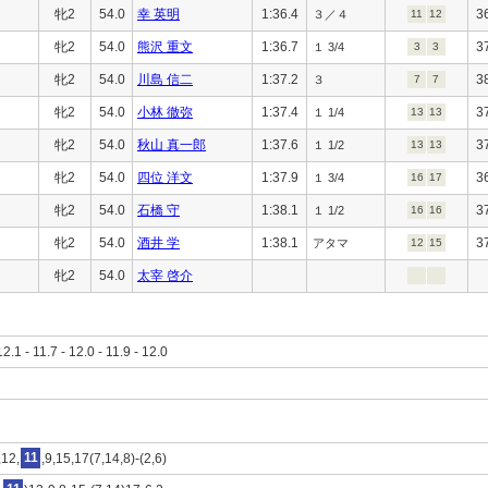
牝2
54.0
幸 英明
1:36.4
3
３／４
11
12
牝2
54.0
熊沢 重文
1:36.7
3
１ 3/4
3
3
牝2
54.0
川島 信二
1:37.2
3
３
7
7
牝2
54.0
小林 徹弥
1:37.4
3
１ 1/4
13
13
牝2
54.0
秋山 真一郎
1:37.6
3
１ 1/2
13
13
牝2
54.0
四位 洋文
1:37.9
3
１ 3/4
16
17
牝2
54.0
石橋 守
1:38.1
3
１ 1/2
16
16
牝2
54.0
酒井 学
1:38.1
3
アタマ
12
15
牝2
54.0
太宰 啓介
12.1 - 11.7 - 12.0 - 11.9 - 12.0
,12,
11
,9,15,17(7,14,8)-(2,6)