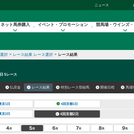
ニュース
ネット馬券購入
イベント・プロモーション
競馬場・ウインズ・
催選択
>
レース結果 レース選択
>
レース結果
日 5レース
払戻金
レース結果
特別レース登録馬
開催日程
馬場
東京1日
4回京都1日
東京2日
4回京都2日