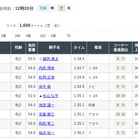
12時20分
走時刻：
天候
晴
芝
良
1,600
（芝・右）
コース：
メートル
3着
180
4着
110
5着
70
負担
コーナー
性齢
騎手名
タイム
着差
重量
通過順位
牝2
53.0
☆
藤岡 康太
1:34.4
3
9
7
牝2
54.0
内田 博幸
1:34.7
3
１ 3/4
2
2
牝2
54.0
松岡 正海
1:34.9
3
１ 1/4
3
3
牝2
54.0
浜中 俊
1:34.9
3
クビ
6
6
牝2
51.0
▲
松山 弘平
1:35.1
3
１ 1/4
10
10
牝2
54.0
池添 謙一
1:35.1
3
同着
8
9
牝2
54.0
安藤 勝己
1:35.1
3
アタマ
13
11
牝2
54.0
和田 竜二
1:35.1
3
アタマ
1
1
牝2
54.0
福永 祐一
1:36.3
3
７
3
3