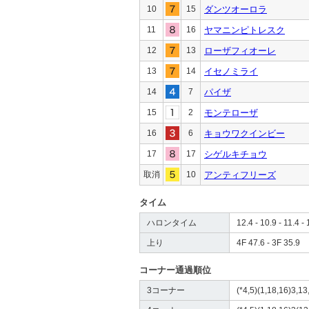
10
15
ダンツオーロラ
11
16
ヤマニンピトレスク
12
13
ローザフィオーレ
13
14
イセノミライ
14
7
パイザ
15
2
モンテローザ
16
6
キョウワクインビー
17
17
シゲルキチョウ
取消
10
アンティフリーズ
タイム
ハロンタイム
12.4 - 10.9 - 11.4 - 
上り
4F 47.6 - 3F 35.9
コーナー通過順位
3コーナー
(*4,5)(1,18,16)3,13