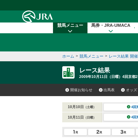
本文へ移動する
競馬メニュー
馬券・JRA-UMACA
ホーム
>
競馬メニュー
>
レース結果 開
レース結果
2009年10月11日（日曜）4回京都2
開催お知らせ
出馬表
オッズ
10月10日
4回
（土曜）
10月11日
4回
（日曜）