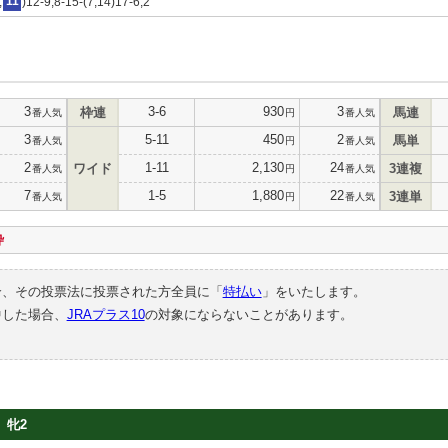
,
11
)12-9,8-15-(7,14)17-6,2
3
3-6
930
3
枠連
馬連
番人気
円
番人気
3
5-11
450
2
馬単
番人気
円
番人気
2
1-11
2,130
24
ワイド
3連複
番人気
円
番人気
7
1-5
1,880
22
3連単
番人気
円
番人気
枠
合、その投票法に投票された方全員に「
特払い
」をいたします。
中した場合、
JRAプラス10
の対象にならないことがあります。
牝2