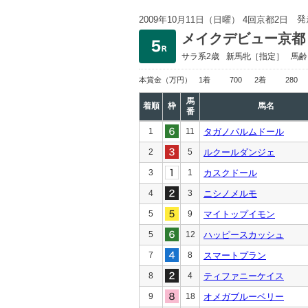
発
2009年10月11日（日曜） 4回京都2日
メイクデビュー京都
サラ系2歳
新馬
牝［指定］
馬齢
本賞金
（万円）
1着
700
2着
280
馬
着順
枠
馬名
番
1
11
タガノパルムドール
2
5
ルクールダンジェ
3
1
カスクドール
4
3
ニシノメルモ
5
9
マイトップイモン
5
12
ハッピースカッシュ
7
8
スマートプラン
8
4
ティファニーケイス
9
18
オメガブルーベリー