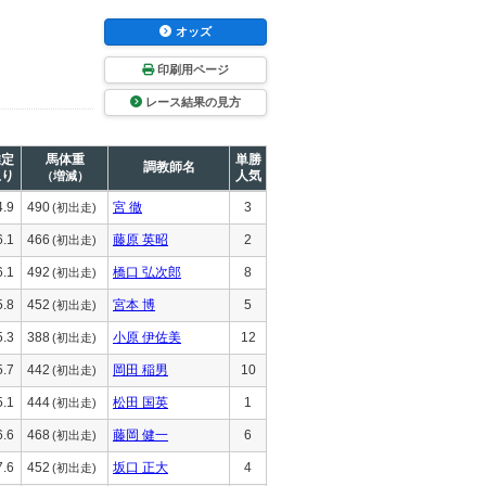
オッズ
印刷用ページ
レース結果の見方
推定
馬体重
単勝
調教師名
上り
人気
（増減）
4.9
490
宮 徹
3
(初出走)
6.1
466
藤原 英昭
2
(初出走)
6.1
492
橋口 弘次郎
8
(初出走)
5.8
452
宮本 博
5
(初出走)
5.3
388
小原 伊佐美
12
(初出走)
5.7
442
岡田 稲男
10
(初出走)
5.1
444
松田 国英
1
(初出走)
6.6
468
藤岡 健一
6
(初出走)
7.6
452
坂口 正大
4
(初出走)