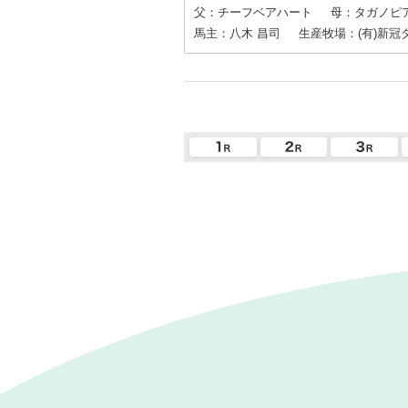
父：チーフベアハート
母：タガノピ
馬主：八木 昌司
生産牧場：(有)新冠