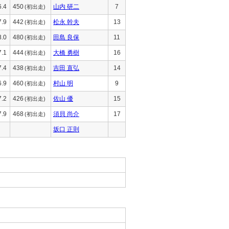
6.4
450
山内 研二
7
(初出走)
7.9
442
松永 幹夫
13
(初出走)
8.0
480
田島 良保
11
(初出走)
7.1
444
大橋 勇樹
16
(初出走)
7.4
438
吉田 直弘
14
(初出走)
6.9
460
村山 明
9
(初出走)
7.2
426
佐山 優
15
(初出走)
7.9
468
須貝 尚介
17
(初出走)
坂口 正則