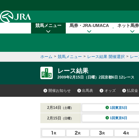
本文へ移動する
競馬メニュー
馬券・JRA-UMACA
ネット馬券
ホーム
>
競馬メニュー
>
レース結果 開催選択
>
レー
レース結果
2009年2月15日（日曜）2回京都6日 12レース
開催お知らせ
出馬表
オッズ
払戻金
2月14日
1回東京5日
（土曜）
2月15日
1回東京6日
（日曜）