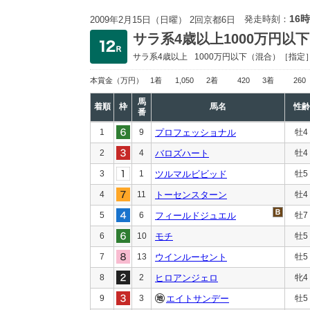
16時
発走時刻：
2009年2月15日（日曜） 2回京都6日
サラ系4歳以上1000万円以下
サラ系4歳以上
1000万円以下
（混合）［指定
本賞金
（万円）
1着
1,050
2着
420
3着
260
馬
着順
枠
馬名
性齢
番
1
9
プロフェッショナル
牡4
2
4
バロズハート
牡4
3
1
ツルマルビビッド
牡5
4
11
トーセンスターン
牡4
5
6
フィールドジュエル
牡7
6
10
モチ
牡5
7
13
ウインルーセント
牡5
8
2
ヒロアンジェロ
牝4
9
3
エイトサンデー
牡5