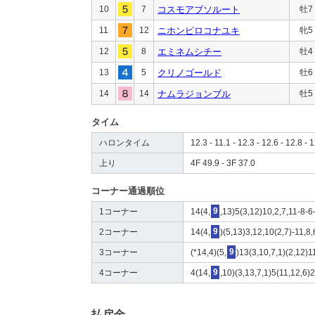
10
7
コスモアブソルート
牡7
11
12
ニホンピロコナユキ
牝5
12
8
エミネムシチー
牡4
13
5
クリノゴールド
牡6
14
14
ナムラジョンブル
牡5
タイム
ハロンタイム
12.3 - 11.1 - 12.3 - 12.6 - 12.8 - 1
上り
4F 49.9 - 3F 37.0
コーナー通過順位
1コーナー
14(4,
9
,13)5(3,12)10,2,7,11-8-6
2コーナー
14(4,
9
)(5,13)3,12,10(2,7)-11,8,
3コーナー
(*14,4)(5,
9
)13(3,10,7,1)(2,12)1
4コーナー
4(14,
9
,10)(3,13,7,1)5(11,12,6)
払戻金