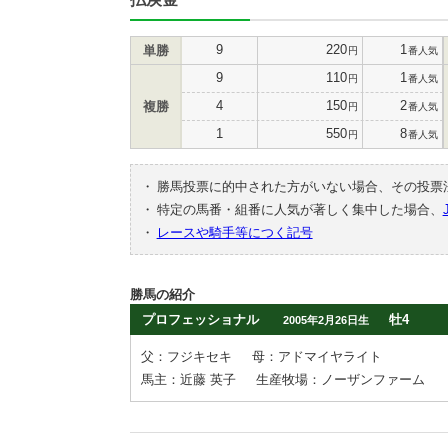
9
220
1
単勝
円
番人気
9
110
1
円
番人気
4
150
2
複勝
円
番人気
1
550
8
円
番人気
・
勝馬投票に的中された方がいない場合、その投票
・
特定の馬番・組番に人気が著しく集中した場合、
・
レースや騎手等につく記号
勝馬の紹介
プロフェッショナル
牡4
2005年2月26日生
父：フジキセキ
母：アドマイヤライト
馬主：近藤 英子
生産牧場：ノーザンファーム