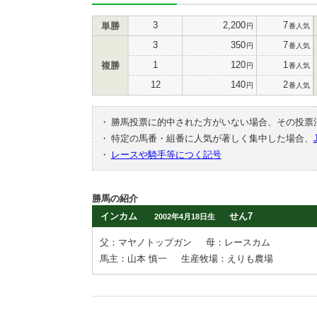
3
2,200
7
単勝
円
番人気
3
350
7
円
番人気
1
120
1
複勝
円
番人気
12
140
2
円
番人気
・
勝馬投票に的中された方がいない場合、その投票
・
特定の馬番・組番に人気が著しく集中した場合、
・
レースや騎手等につく記号
勝馬の紹介
インカム
せん7
2002年4月18日生
父：マヤノトップガン
母：レースカム
馬主：山本 慎一
生産牧場：えりも農場