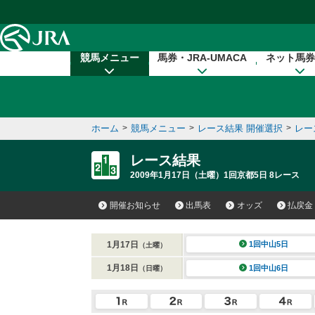
本文へ移動する
競馬メニュー
馬券・JRA-UMACA
ネット馬券
ホーム
>
競馬メニュー
>
レース結果 開催選択
>
レー
レース結果
2009年1月17日（土曜）1回京都5日 8レース
開催お知らせ
出馬表
オッズ
払戻金
1月17日
1回中山5日
（土曜）
1月18日
1回中山6日
（日曜）