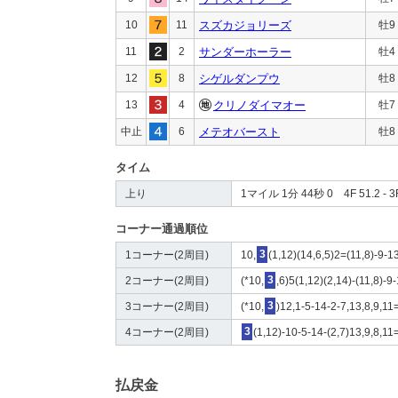
10
11
スズカジョリーズ
牡9
11
2
サンダーホーラー
牡4
12
8
シゲルダンプウ
牡8
13
4
クリノダイマオー
牡7
中止
6
メテオバースト
牡8
タイム
上り
1マイル 1分 44秒 0 4F 51.2 - 3F
コーナー通過順位
1コーナー(2周目)
10,
3
(1,12)(14,6,5)2=(11,8)-9-1
2コーナー(2周目)
(*10,
3
,6)5(1,12)(2,14)-(11,8)-9
3コーナー(2周目)
(*10,
3
)12,1-5-14-2-7,13,8,9,11
4コーナー(2周目)
3
(1,12)-10-5-14-(2,7)13,9,8,11
払戻金