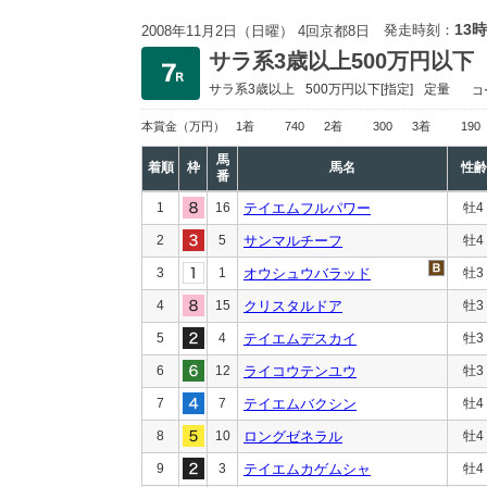
13時
発走時刻：
2008年11月2日（日曜） 4回京都8日
サラ系3歳以上500万円以下
サラ系3歳以上
500万円以下
[指定]
定量
コ
本賞金
（万円）
1着
740
2着
300
3着
190
馬
着順
枠
馬名
性齢
番
1
16
テイエムフルパワー
牡4
2
5
サンマルチーフ
牡4
3
1
オウシュウバラッド
牡3
4
15
クリスタルドア
牡3
5
4
テイエムデスカイ
牡3
6
12
ライコウテンユウ
牡3
7
7
テイエムバクシン
牡4
8
10
ロングゼネラル
牡4
9
3
テイエムカゲムシャ
牡4