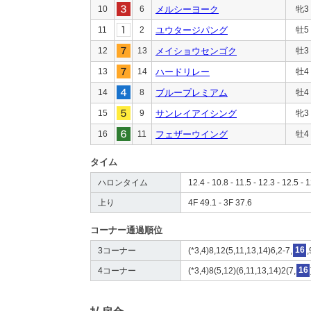
10
6
メルシーヨーク
牝3
11
2
ユウタージパング
牡5
12
13
メイショウセンゴク
牡3
13
14
ハードリレー
牡4
14
8
ブループレミアム
牡4
15
9
サンレイアイシング
牝3
16
11
フェザーウイング
牡4
タイム
ハロンタイム
12.4 - 10.8 - 11.5 - 12.3 - 12.5 - 
上り
4F 49.1 - 3F 37.6
コーナー通過順位
3コーナー
(*3,4)8,12(5,11,13,14)6,2-7,
16
,
4コーナー
(*3,4)8(5,12)(6,11,13,14)2(7,
16