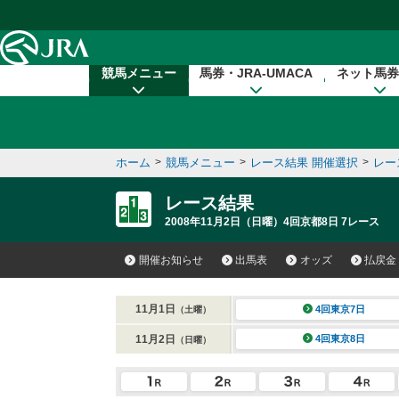
本文へ移動する
競馬メニュー
馬券・JRA-UMACA
ネット馬券
ホーム
>
競馬メニュー
>
レース結果 開催選択
>
レー
レース結果
2008年11月2日（日曜）4回京都8日 7レース
開催お知らせ
出馬表
オッズ
払戻金
11月1日
4回東京7日
（土曜）
11月2日
4回東京8日
（日曜）