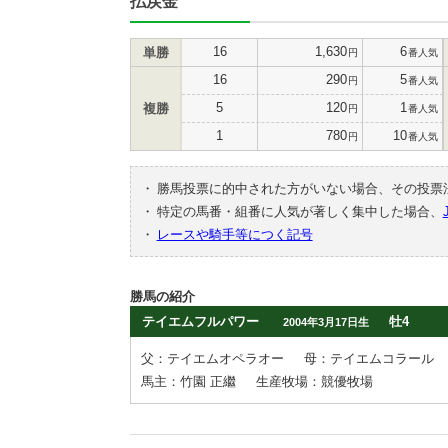
払戻金
16
1,630
6
単勝
円
番人気
16
290
5
円
番人気
5
120
1
複勝
円
番人気
1
780
10
円
番人気
・
勝馬投票に的中された方がいない場合、その投票
・
特定の馬番・組番に人気が著しく集中した場合、
・
レースや騎手等につく記号
勝馬の紹介
テイエムフルパワー
牡4
2004年3月17日生
父：テイエムオペラオー
母：テイエムコラール
馬主：竹園 正繼
生産牧場：競優牧場