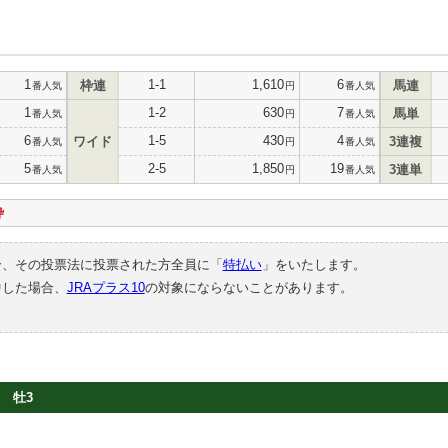
1
1-1
1,610
6
枠連
馬連
番人気
円
番人気
1
1-2
630
7
馬単
番人気
円
番人気
6
1-5
430
4
ワイド
3連複
番人気
円
番人気
5
2-5
1,850
19
3連単
番人気
円
番人気
枠
合、その投票法に投票された方全員に「
特払い
」をいたします。
中した場合、
JRAプラス10
の対象にならないことがあります。
牡3