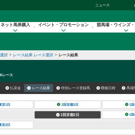
ニュース
ネット馬券購入
イベント・プロモーション
競馬場・ウインズ・
催選択
>
レース結果 レース選択
>
レース結果
 6レース
払戻金
レース結果
特別レース登録馬
開催日程
馬場
東京1日
2回京都1日
1回
2回京都2日
1回
東京2日