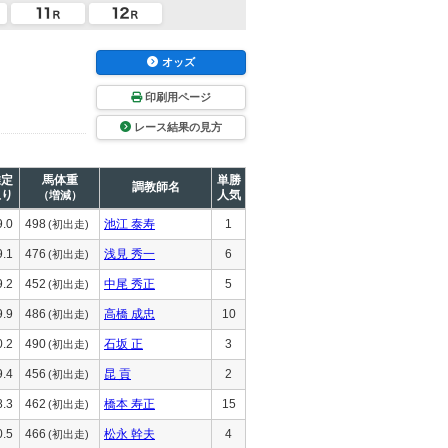
オッズ
印刷用ページ
レース結果の見方
推定
馬体重
単勝
調教師名
上り
人気
（増減）
9.0
498
池江 泰寿
1
(初出走)
9.1
476
浅見 秀一
6
(初出走)
9.2
452
中尾 秀正
5
(初出走)
9.9
486
高橋 成忠
10
(初出走)
0.2
490
石坂 正
3
(初出走)
9.4
456
昆 貢
2
(初出走)
8.3
462
橋本 寿正
15
(初出走)
0.5
466
松永 幹夫
4
(初出走)