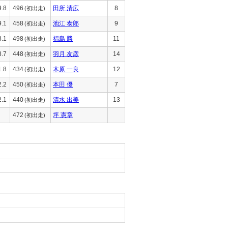
9.8
496
田所 清広
8
(初出走)
9.1
458
池江 泰郎
9
(初出走)
8.1
498
福島 勝
11
(初出走)
8.7
448
羽月 友彦
14
(初出走)
1.8
434
木原 一良
12
(初出走)
2.2
450
本田 優
7
(初出走)
2.1
440
清水 出美
13
(初出走)
472
坪 憲章
(初出走)