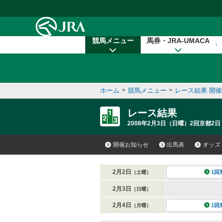
本文へ移動する
競馬メニュー
馬券・JRA-UMACA
ホーム
>
競馬メニュー
>
レース結果 開
レース結果
2008年2月3日（日曜）2回京都2日
開催お知らせ
出馬表
オッズ
2月2日
1回
（土曜）
2月3日
（日曜）
2月4日
1回
（月曜）