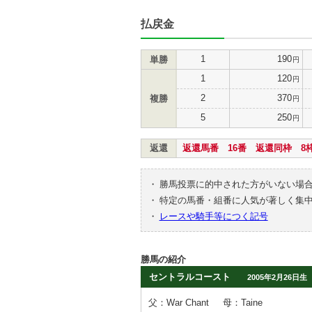
払戻金
1
190
単勝
円
1
120
円
2
370
複勝
円
5
250
円
返還
返還馬番 16番 返還同枠 8
・
勝馬投票に的中された方がいない場
・
特定の馬番・組番に人気が著しく集
・
レースや騎手等につく記号
勝馬の紹介
セントラルコースト
2005年2月26日生
父：War Chant
母：Taine