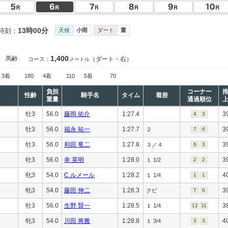
13時00分
時刻：
天候
小雨
ダート
重
1,400
］
馬齢
（ダート・右）
コース：
メートル
3着
180
4着
110
5着
70
負担
コーナー
性齢
騎手名
タイム
着差
重量
通過順位
牡3
56.0
藤岡 佑介
1:27.4
3
4
3
牡3
56.0
福永 祐一
1:27.7
3
２
7
6
牡3
56.0
和田 竜二
1:27.8
3
３／４
6
3
牡3
56.0
幸 英明
1:28.0
3
１ 1/2
2
2
牝3
54.0
C.ルメール
1:28.2
4
１ 1/4
1
1
牝3
54.0
藤田 伸二
1:28.3
3
クビ
7
6
牡3
56.0
生野 賢一
1:28.5
3
１ 1/4
12
11
牝3
54.0
川田 将雅
1:28.8
4
１ 3/4
3
3