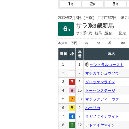
発走
2008年2月3日（日曜） 2回京都2日
サラ系3歳新馬
サラ系3歳
新馬
（混合）［指定
本賞金
（万円）
1着
700
2着
280
馬
着順
枠
馬名
番
1
1
セントラルコースト
2
2
マチカネシュウソウ
3
5
グロッケンライン
4
15
トーセンステージ
5
13
マジックディーヴァ
6
9
ハーリカ
7
7
タガノダイナマイト
8
12
アドマイヤマイン