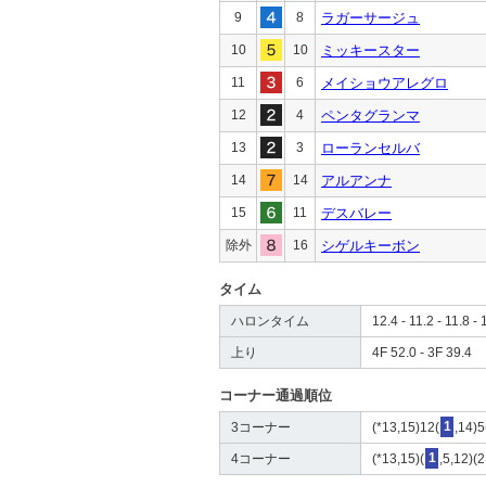
9
8
ラガーサージュ
10
10
ミッキースター
11
6
メイショウアレグロ
12
4
ペンタグランマ
13
3
ローランセルバ
14
14
アルアンナ
15
11
デスバレー
除外
16
シゲルキーボン
タイム
ハロンタイム
12.4 - 11.2 - 11.8 - 
上り
4F 52.0 - 3F 39.4
コーナー通過順位
3コーナー
(*13,15)12(
1
,14)5
4コーナー
(*13,15)(
1
,5,12)(2