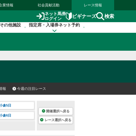
企業情報
社会貢献活動
レース情報
ネット馬券
検索
ビギナーズ
ログイン
その他施設
指定席・入場券ネット予約
情報
今週の注目レース
小倉5日
開催選択へ戻る
小倉6日
レース選択へ戻る