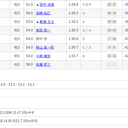
牝3
51.0
▲
田中 克典
1:28.8
3
アタマ
10
6
牡3
56.0
岩崎 祐己
1:29.3
3
３
12
11
牡3
53.0
▲
船曳 文士
1:30.2
3
５
15
14
牝3
54.0
角田 晃一
1:30.3
3
３／４
14
14
牝3
54.0
田中 学
1:30.6
4
２
7
10
牝3
54.0
秋山 真一郎
1:30.7
4
１／２
4
6
牝3
54.0
小林 徹弥
1:31.7
4
６
11
11
牡3
56.0
佐藤 哲三
12.6 - 13.2 - 13.1 - 13.1
(2,3,9)8-11-(7,10)=4-6
,8,14,9)-3(11,7,10)=(4,6)