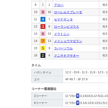
9
1
アロハ
牝3
10
16
ローレルスプレーモ
牡3
11
7
セマナサンタ
牝3
12
6
ローランビゴラス
牡3
13
15
メラトニン
牡3
14
13
メイショウマゼラン
牡3
15
9
ラバーソウル
牡3
16
4
クニサキマサオー
牡3
タイム
ハロンタイム
12.2 - 10.6 - 11.3 - 11.8 - 12.5 - 1
上り
4F 49.7 - 3F 37.9
コーナー通過順位
3コーナー
(2,*15)=
8
(3,14)10,6,12-5(11,13
4コーナー
(2,*15)=
8
(3,14)-10,6,12(11,5)-