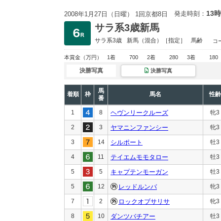
13時
発走時刻：
2008年1月27日（日曜） 1回京都8日
サラ系3歳新馬
サラ系3歳
新馬
（混合）［指定］
馬齢
コ
本賞金
（万円）
1着
700
2着
280
3着
180
決勝写真
決勝写真
馬
着順
枠
馬名
性齢
番
1
8
ヘヴンリークルーズ
牝3
2
3
ヤマニンファンシー
牝3
3
14
シルポート
牡3
4
11
テイエムモモタロー
牡3
5
5
キャプテンモーガン
牡3
5
12
レッドルンバ
牝3
7
2
ロックオブサリサ
牝3
8
10
ダンツバチアー
牡3