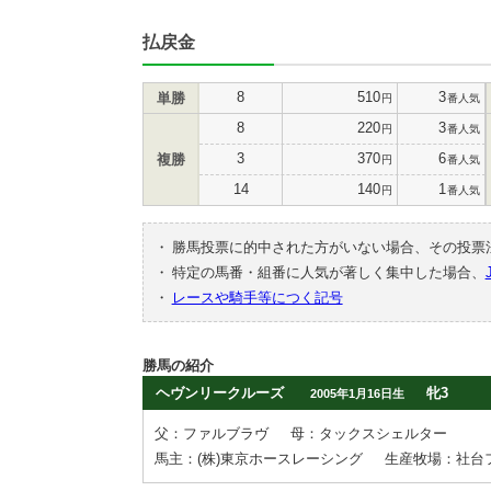
払戻金
8
510
3
単勝
円
番人気
8
220
3
円
番人気
3
370
6
複勝
円
番人気
14
140
1
円
番人気
・
勝馬投票に的中された方がいない場合、その投票
・
特定の馬番・組番に人気が著しく集中した場合、
・
レースや騎手等につく記号
勝馬の紹介
ヘヴンリークルーズ
牝3
2005年1月16日生
父：ファルブラヴ
母：タックスシェルター
馬主：(株)東京ホースレーシング
生産牧場：社台