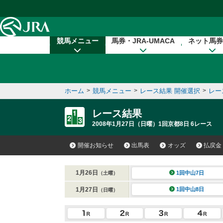
本文へ移動する
競馬メニュー
馬券・JRA-UMACA
ネット馬券
ホーム
>
競馬メニュー
>
レース結果 開催選択
>
レー
レース結果
2008年1月27日（日曜）1回京都8日 6レース
開催お知らせ
出馬表
オッズ
払戻金
1月26日
1回中山7日
（土曜）
1月27日
1回中山8日
（日曜）